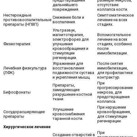
предотвращения
размеры некроза,
дальнейшего
отсутствие
повреждения.
коллапса кости.
Нестероидные
Симптоматическое
Снижение боли и
противовоспалительные
лечение на всех
воспаления.
препараты (НПВП)
стадиях.
Ультразвук,
магнитотерапия,
Вспомогательное
электрофорез для
лечение на всех
Физиотерапия
улучшения
стадиях, особенно
кровообращения и
после
стимуляции
иммобилизации.
регенерации.
Упражнения для
После снятия
Лечебная физкультура
восстановления
иммобилизации,
(ЛФК)
подвижности сустава
для профилактики
и укрепления мышц.
контрактур.
При
Препараты,
прогрессировании
замедляющие
Бифосфонаты
некроза, для
разрушение костной
предотвращения
ткани.
коллапса.
При нарушении
Улучшение
Сосудорасширяющие
кровообращения,
кровоснабжения
препараты
для стимуляции
таранной кости.
регенерации.
Хирургическое лечение
При
Создание отверстий в