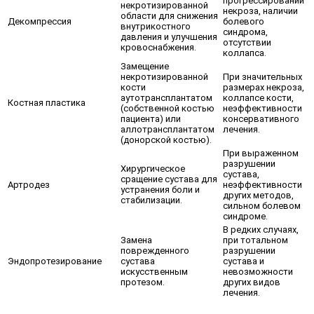
прогрессировании
некротизированной
некроза, наличии
области для снижения
Декомпрессия
болевого
внутрикостного
синдрома,
давления и улучшения
отсутствии
кровоснабжения.
коллапса.
Замещение
некротизированной
При значительных
кости
размерах некроза,
аутотрансплантатом
коллапсе кости,
Костная пластика
(собственной костью
неэффективности
пациента) или
консервативного
аллотрансплантатом
лечения.
(донорской костью).
При выраженном
разрушении
Хирургическое
сустава,
сращение сустава для
Артродез
неэффективности
устранения боли и
других методов,
стабилизации.
сильном болевом
синдроме.
В редких случаях,
Замена
при тотальном
поврежденного
разрушении
Эндопротезирование
сустава
сустава и
искусственным
невозможности
протезом.
других видов
лечения.