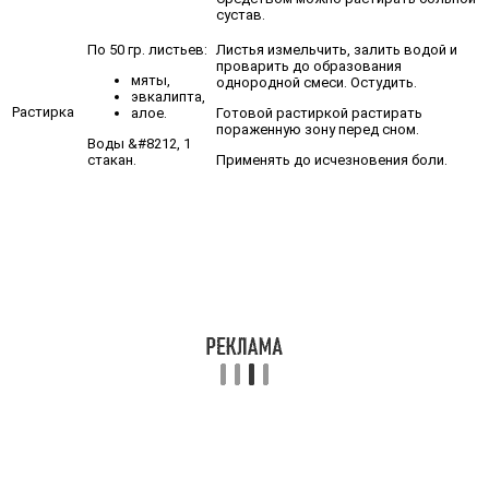
сустав.
По 50 гр. листьев:
Листья измельчить, залить водой и
проварить до образования
мяты,
однородной смеси. Остудить.
эвкалипта,
Растирка
алое.
Готовой растиркой растирать
пораженную зону перед сном.
Воды &#8212, 1
стакан.
Применять до исчезновения боли.