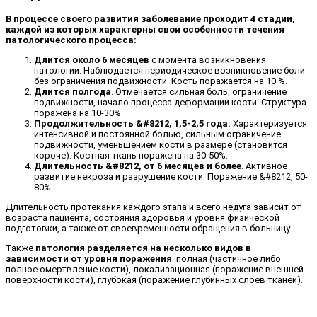
В процессе своего развития заболевание проходит 4 стадии,
каждой из которых характерны свои особенности течения
патологического процесса:
Длится около 6 месяцев
с момента возникновения
патологии. Наблюдается периодическое возникновение боли
без ограничения подвижности. Кость поражается на 10 %.
Длится полгода
. Отмечается сильная боль, ограничение
подвижности, начало процесса деформации кости. Структура
поражена на 10-30%.
Продолжительность &#8212, 1,5-2,5 года.
Характеризуется
интенсивной и постоянной болью, сильным ограничение
подвижности, уменьшением кости в размере (становится
короче). Костная ткань поражена на 30-50%.
Длительность &#8212, от 6 месяцев и более
. Активное
развитие некроза и разрушение кости. Поражение &#8212, 50-
80%.
Длительность протекания каждого этапа и всего недуга зависит от
возраста пациента, состояния здоровья и уровня физической
подготовки, а также от своевременности обращения в больницу.
Также
патология разделяется на несколько видов в
зависимости от уровня поражения
: полная (частичное либо
полное омертвление кости), локализационная (поражение внешней
поверхности кости), глубокая (поражение глубинных слоев тканей).