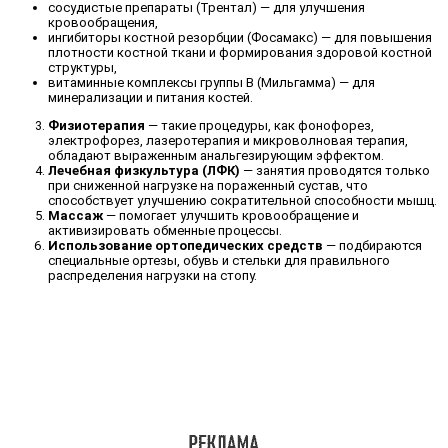
сосудистые препараты (Трентал) — для улучшения
кровообращения,
ингибиторы костной резорбции (Фосамакс) — для повышения
плотности костной ткани и формирования здоровой костной
структуры,
витаминные комплексы группы В (Мильгамма) — для
минерализации и питания костей.
Физиотерапия
— такие процедуры, как фонофорез,
электрофорез, лазеротерапия и микроволновая терапия,
обладают выраженным анальгезирующим эффектом.
Лечебная физкультура (ЛФК)
— занятия проводятся только
при сниженной нагрузке на пораженный сустав, что
способствует улучшению сократительной способности мышц.
Массаж
— помогает улучшить кровообращение и
активизировать обменные процессы.
Использование ортопедических средств
— подбираются
специальные ортезы, обувь и стельки для правильного
распределения нагрузки на стопу.