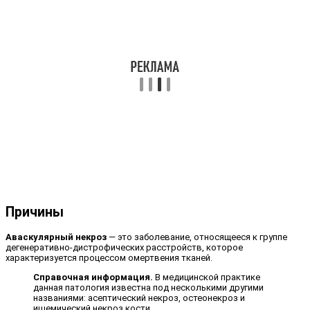
Причины
Аваскулярный некроз
— это заболевание, относящееся к группе
дегенеративно-дистрофических расстройств, которое
характеризуется процессом омертвения тканей.
Справочная информация.
В медицинской практике
данная патология известна под несколькими другими
названиями: асептический некроз, остеонекроз и
ишемический некроз кости.