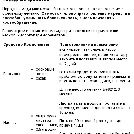
Народная медицина может быть использована как дополнение к
основному лечению.
Самостоятельно приготовленные средства
способны уменьшить болезненность, и нормализовать
кровообращение.
Рассмотрим в схематичном виде приготовление и применении
нескольких популярных рецептов.
Средство
Компоненты
Приготовление и применение
Компоненты засыпать в банку
поочередно слоями, после чего тару
закрыть и поставить в теплое место
на 7 дней.
сосновые
Готовым средством смазывать
почки,
Растирка
проблемную зону на ночь и принимать
сахар.
внутрь по 1 ст. ложке дважды в сутки.
Длительность лечения &#8212, 3
месяца.
Листья залить водкой, поставить в
прохладное место для настаивания на
30 дней.
50 гр. сухих
листьев
Пить по 30 капель 1 раз в день до
Настой
сабельника,
приема пищи.
0,5 л водки.
Средством можно растирать больной