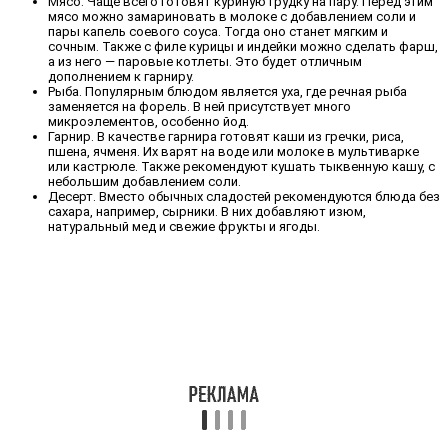
Мясо. Чаще всего готовят куриную грудку на пару. Перед этим
мясо можно замариновать в молоке с добавлением соли и
пары капель соевого соуса. Тогда оно станет мягким и
сочным. Также с филе курицы и индейки можно сделать фарш,
а из него — паровые котлеты. Это будет отличным
дополнением к гарниру.
Рыба. Популярным блюдом является уха, где речная рыба
заменяется на форель. В ней присутствует много
микроэлементов, особенно йод.
Гарнир. В качестве гарнира готовят каши из гречки, риса,
пшена, ячменя. Их варят на воде или молоке в мультиварке
или кастрюле. Также рекомендуют кушать тыквенную кашу, с
небольшим добавлением соли.
Десерт. Вместо обычных сладостей рекомендуются блюда без
сахара, например, сырники. В них добавляют изюм,
натуральный мед и свежие фрукты и ягоды.