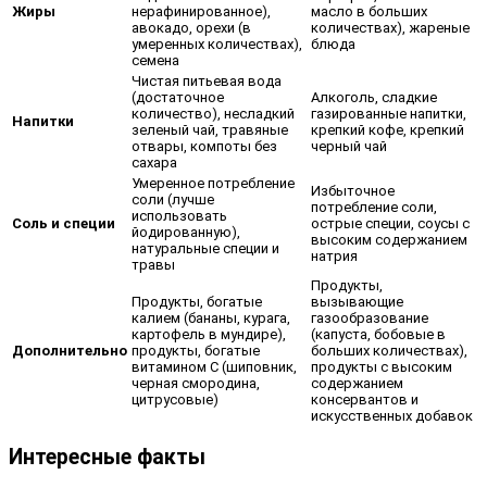
Жиры
нерафинированное),
масло в больших
авокадо, орехи (в
количествах), жареные
умеренных количествах),
блюда
семена
Чистая питьевая вода
(достаточное
Алкоголь, сладкие
количество), несладкий
газированные напитки,
Напитки
зеленый чай, травяные
крепкий кофе, крепкий
отвары, компоты без
черный чай
сахара
Умеренное потребление
Избыточное
соли (лучше
потребление соли,
использовать
Соль и специи
острые специи, соусы с
йодированную),
высоким содержанием
натуральные специи и
натрия
травы
Продукты,
Продукты, богатые
вызывающие
калием (бананы, курага,
газообразование
картофель в мундире),
(капуста, бобовые в
Дополнительно
продукты, богатые
больших количествах),
витамином С (шиповник,
продукты с высоким
черная смородина,
содержанием
цитрусовые)
консервантов и
искусственных добавок
Интересные факты