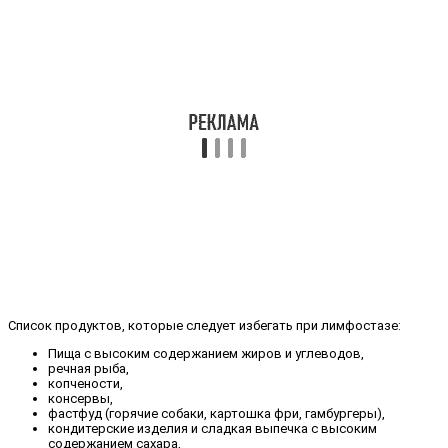
Список продуктов, которые следует избегать при лимфостазе:
Пища с высоким содержанием жиров и углеводов,
речная рыба,
копчености,
консервы,
фастфуд (горячие собаки, картошка фри, гамбургеры),
кондитерские изделия и сладкая выпечка с высоким
содержанием сахара,