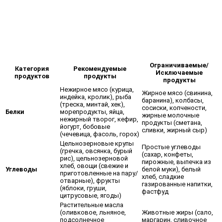
Ограничиваемые/
Категория
Рекомендуемые
Исключаемые
продуктов
продукты
продукты
Нежирное мясо (курица,
Жирное мясо (свинина,
индейка, кролик), рыба
баранина), колбасы,
(треска, минтай, хек),
сосиски, копчености,
Белки
морепродукты, яйца,
жирные молочные
нежирный творог, кефир,
продукты (сметана,
йогурт, бобовые
сливки, жирный сыр)
(чечевица, фасоль, горох)
Цельнозерновые крупы
Простые углеводы
(гречка, овсянка, бурый
(сахар, конфеты,
рис), цельнозерновой
пирожные, выпечка из
хлеб, овощи (свежие и
Углеводы
белой муки), белый
приготовленные на пару/
хлеб, сладкие
отварные), фрукты
газированные напитки,
(яблоки, груши,
фастфуд
цитрусовые, ягоды)
Растительные масла
(оливковое, льняное,
Животные жиры (сало,
подсолнечное
маргарин, сливочное