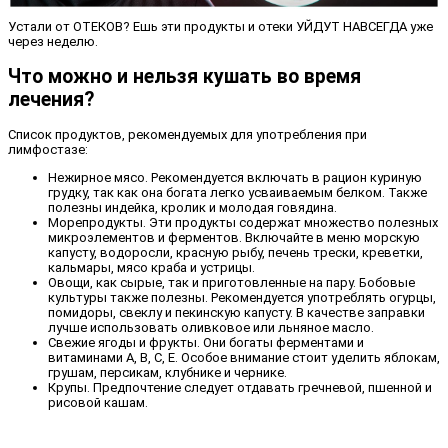
Устали от ОТЕКОВ? Ешь эти продукты и отеки УЙДУТ НАВСЕГДА уже
через неделю.
Что можно и нельзя кушать во время
лечения?
Список продуктов, рекомендуемых для употребления при
лимфостазе:
Нежирное мясо. Рекомендуется включать в рацион куриную
грудку, так как она богата легко усваиваемым белком. Также
полезны индейка, кролик и молодая говядина.
Морепродукты. Эти продукты содержат множество полезных
микроэлементов и ферментов. Включайте в меню морскую
капусту, водоросли, красную рыбу, печень трески, креветки,
кальмары, мясо краба и устрицы.
Овощи, как сырые, так и приготовленные на пару. Бобовые
культуры также полезны. Рекомендуется употреблять огурцы,
помидоры, свеклу и пекинскую капусту. В качестве заправки
лучше использовать оливковое или льняное масло.
Свежие ягоды и фрукты. Они богаты ферментами и
витаминами A, B, C, E. Особое внимание стоит уделить яблокам,
грушам, персикам, клубнике и чернике.
Крупы. Предпочтение следует отдавать гречневой, пшенной и
рисовой кашам.