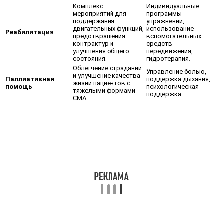
Комплекс
Индивидуальные
мероприятий для
программы
поддержания
упражнений,
двигательных функций,
использование
Реабилитация
предотвращения
вспомогательных
контрактур и
средств
улучшения общего
передвижения,
состояния.
гидротерапия.
Облегчение страданий
Управление болью,
и улучшение качества
Паллиативная
поддержка дыхания,
жизни пациентов с
помощь
психологическая
тяжелыми формами
поддержка.
СМА.