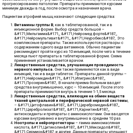
прогрессированию патологии. Препараты принимаются курсами
минимум дважды в год, после осмотра и назначения врача.
Пациентам атрофией мышц назначают следующие средства:
Витамины группы В
, как в таблетированной, так и в
инъекционной форме. Выбор средств большой –
&#171,Мильгамма&#171,, &#171,Нейромед форте&#187,,
&#171,Нейромультивит&#171,, &#171,Неуробекс&#187,. Это
комплексные препараты. Также используются растворы с
содержанием одного вида витаминов. Обычно пациентам
рекомендуют пройти курс из 10 инъекций, после чего в течение
месяца пьют препараты в таблетированной форме. Схема
применения устанавливается врачом.
Лекарственные средства, улучшающие проводимость
нервного импульса.
Они также применяются как в виде
инъекций, так и в виде таблеток. Препараты данной группы –
&#171,Нейромидин&#171,, &#171,Ипигрикс&#187,,
&#171,Прозерин&#187,. В начале приема больным вводят
средства внутримышечно, курс – 10 инъекций. После этого
препараты принимаются внутрь в течение 1-1,5 месяца.
Лекарственные средства, влияющие на обмен веществ
тканей центральной и периферической нервной системы
,
– &#171,Цитофлавин&#187,, &#171,Церебромедин&#187,,
&#171,Церебролизат&#187,, &#171,Карнитин&#187,,
антиоксиданты и препараты с аминокислотами. Они вводятся
курсами внутривенно и внутримышечно в среднем 10 раз.
Ноотропы и нейропротекторы
– гамма-аминомасляная
кислота, &#171,Цитиколин&#187,, &#171,Мексидол&#187,,
&#171,Сермион&#187, и другие. Данные препараты улучшают