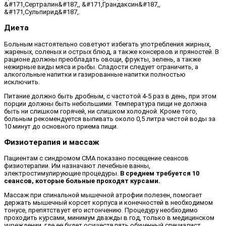
&#171,Сертралин&#187,, &#171,Грандаксин&#187,,
&#171,Сульпирид&#187,.
Диета
Больным настоятельно советуют избегать употребления жирных,
жареных, соленых и острых блюд, а также консервов и пряностей. В
рационе должны преобладать овощи, фрукты, зелень, а также
нежирные виды мяса и рыбы. Сладости следует ограничить, а
алкогольные напитки и газированные напитки полностью
исключить.
Питание должно быть дробным, с частотой 4-5 раз в день, при этом
порции должны быть небольшими. Температура пищи не должна
быть ни слишком горячей, ни слишком холодной. Кроме того,
больным рекомендуется выпивать около 0,5 литра чистой воды за
10 минут до основного приема пищи.
Физиотерапия и массаж
Пациентам с синдромом СМА показано посещение сеансов
физиотерапии. Им назначают лечебные ванны,
электростимулирующие процедуры.
В среднем требуется 10
сеансов, которые больные проходят курсами.
Массаж при спинальной мышечной атрофии полезен, помогает
держать мышечный корсет корпуса и конечностей в необходимом
тонусе, препятствует его истончению. Процедуру необходимо
проходить курсами, минимум дважды в год, только в медицинском
учреждении, где ее будет осуществлять обученный специалист.