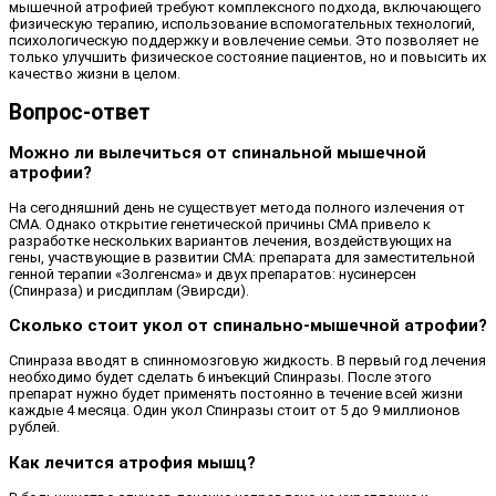
мышечной атрофией требуют комплексного подхода, включающего
физическую терапию, использование вспомогательных технологий,
психологическую поддержку и вовлечение семьи. Это позволяет не
только улучшить физическое состояние пациентов, но и повысить их
качество жизни в целом.
Вопрос-ответ
Можно ли вылечиться от спинальной мышечной
атрофии?
На сегодняшний день не существует метода полного излечения от
СМА. Однако открытие генетической причины СМА привело к
разработке нескольких вариантов лечения, воздействующих на
гены, участвующие в развитии СМА: препарата для заместительной
генной терапии «Золгенсма» и двух препаратов: нусинерсен
(Спинраза) и рисдиплам (Эвирсди).
Сколько стоит укол от спинально-мышечной атрофии?
Спинраза вводят в спинномозговую жидкость. В первый год лечения
необходимо будет сделать 6 инъекций Спинразы. После этого
препарат нужно будет применять постоянно в течение всей жизни
каждые 4 месяца. Один укол Спинразы стоит от 5 до 9 миллионов
рублей.
Как лечится атрофия мышц?