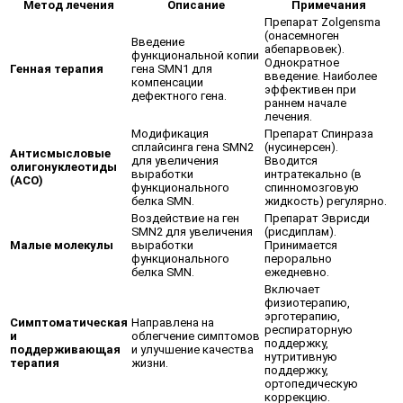
Метод лечения
Описание
Примечания
Препарат Zolgensma
(онасемноген
Введение
абепарвовек).
функциональной копии
Однократное
Генная терапия
гена SMN1 для
введение. Наиболее
компенсации
эффективен при
дефектного гена.
раннем начале
лечения.
Модификация
Препарат Спинраза
сплайсинга гена SMN2
(нусинерсен).
Антисмысловые
для увеличения
Вводится
олигонуклеотиды
выработки
интратекально (в
(АСО)
функционального
спинномозговую
белка SMN.
жидкость) регулярно.
Воздействие на ген
Препарат Эврисди
SMN2 для увеличения
(рисдиплам).
Малые молекулы
выработки
Принимается
функционального
перорально
белка SMN.
ежедневно.
Включает
физиотерапию,
эрготерапию,
Симптоматическая
Направлена на
респираторную
и
облегчение симптомов
поддержку,
поддерживающая
и улучшение качества
нутритивную
терапия
жизни.
поддержку,
ортопедическую
коррекцию.