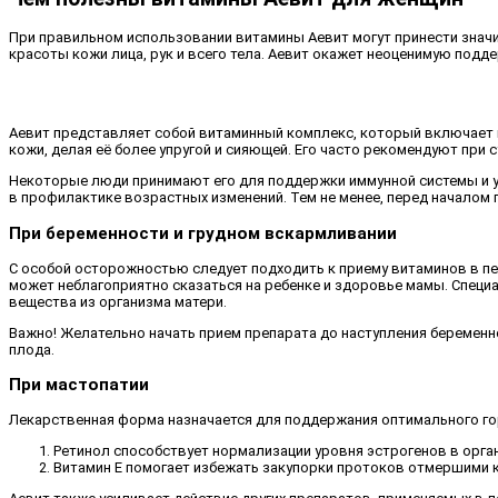
При правильном использовании витамины Аевит могут принести значи
красоты кожи лица, рук и всего тела. Аевит окажет неоценимую подде
Аевит представляет собой витаминный комплекс, который включает 
кожи, делая её более упругой и сияющей. Его часто рекомендуют при 
Некоторые люди принимают его для поддержки иммунной системы и ул
в профилактике возрастных изменений. Тем не менее, перед начало
При беременности и грудном вскармливании
С особой осторожностью следует подходить к приему витаминов в пе
может неблагоприятно сказаться на ребенке и здоровье мамы. Специ
вещества из организма матери.
Важно! Желательно начать прием препарата до наступления беременно
плода.
При мастопатии
Лекарственная форма назначается для поддержания оптимального гор
Ретинол способствует нормализации уровня эстрогенов в орга
Витамин Е помогает избежать закупорки протоков отмершими кл