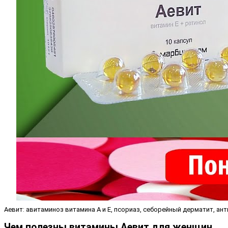
Аевит: авитаминоз витамина А и Е, псориаз, себорейный дерматит, ант
Чем полезны витамины Аевит для женщин