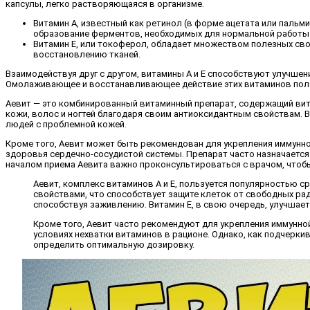
капсулы, легко растворяющаяся в организме.
Витамин А, известный как ретинол (в форме ацетата или пальм
образование ферментов, необходимых для нормальной работы 
Витамин Е, или токоферол, обладает множеством полезных сво
восстановлению тканей.
Взаимодействуя друг с другом, витамины А и Е способствуют улучше
Омолаживающее и восстанавливающее действие этих витаминов полож
Аевит — это комбинированный витаминный препарат, содержащий вит
кожи, волос и ногтей благодаря своим антиоксидантным свойствам. 
людей с проблемной кожей.
Кроме того, Аевит может быть рекомендован для укрепления иммунно
здоровья сердечно-сосудистой системы. Препарат часто назначается 
началом приема Аевита важно проконсультироваться с врачом, что
Аевит, комплекс витаминов А и Е, пользуется популярностью 
свойствами, что способствует защите клеток от свободных рад
способствуя заживлению. Витамин Е, в свою очередь, улучшает
Кроме того, Аевит часто рекомендуют для укрепления иммунной
условиях нехватки витаминов в рационе. Однако, как подчерк
определить оптимальную дозировку.