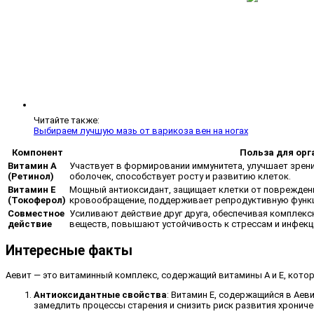
Читайте также:
Выбираем лучшую мазь от варикоза вен на ногах
Компонент
Польза для орг
Витамин А
Участвует в формировании иммунитета, улучшает зрен
(Ретинол)
оболочек, способствует росту и развитию клеток.
Витамин Е
Мощный антиоксидант, защищает клетки от поврежден
(Токоферол)
кровообращение, поддерживает репродуктивную функц
Совместное
Усиливают действие друг друга, обеспечивая комплекс
действие
веществ, повышают устойчивость к стрессам и инфекц
Интересные факты
Аевит — это витаминный комплекс, содержащий витамины A и E, кото
Антиоксидантные свойства
: Витамин E, содержащийся в Ае
замедлить процессы старения и снизить риск развития хрониче