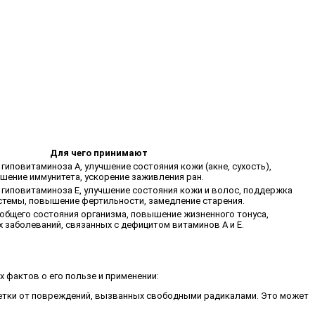
Для чего принимают
гиповитаминоза А, улучшение состояния кожи (акне, сухость),
шение иммунитета, ускорение заживления ран.
 гиповитаминоза Е, улучшение состояния кожи и волос, поддержка
стемы, повышение фертильности, замедление старения.
общего состояния организма, повышение жизненного тонуса,
 заболеваний, связанных с дефицитом витаминов А и Е.
 фактов о его пользе и применении:
летки от повреждений, вызванных свободными радикалами. Это может