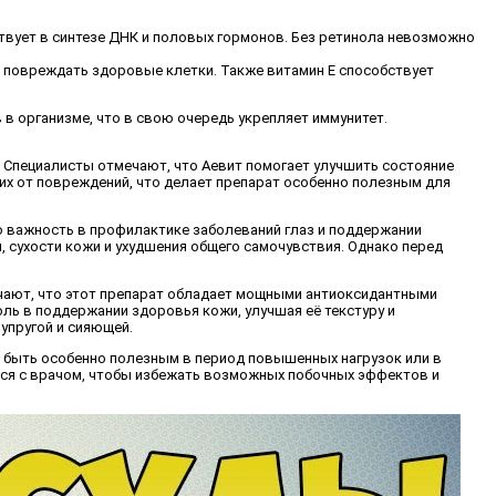
ствует в синтезе ДНК и половых гормонов. Без ретинола невозможно
 повреждать здоровые клетки. Также витамин Е способствует
в организме, что в свою очередь укрепляет иммунитет.
 Специалисты отмечают, что Аевит помогает улучшить состояние
 их от повреждений, что делает препарат особенно полезным для
о важность в профилактике заболеваний глаз и поддержании
, сухости кожи и ухудшения общего самочувствия. Однако перед
ечают, что этот препарат обладает мощными антиоксидантными
ль в поддержании здоровья кожи, улучшая её текстуру и
упругой и сияющей.
т быть особенно полезным в период повышенных нагрузок или в
ься с врачом, чтобы избежать возможных побочных эффектов и