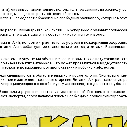
итата), оказывает значительное положительное влияние на зрение, уча
печени, мышц и центральной нервной системы.
йств. Он замедляет образование свободных радикалов, которые могут
нию работы пищеварительной системы и ускорению обменных процессов 
ительно сказывается на состоянии кожи, ногтей и волос.
амины А и Е, которые играют ключевую роль в поддержании здоровья.
Витамин А способствует восстановлению клеток, а витамин Е защищает
й системы и улучшения обмена веществ. Врачи также подчеркивают ег
при нехватке этих витаминов, что может проявляться в виде усталости
бы избежать возможных противопоказаний и побочных эффектов.
среди специалистов в области медицины и косметологии. Эксперты отм
икалов и замедляет процессы старения. Витамин А играет ключевую ро
 микроциркуляцию и способствует увлажнению, что делает кожу более 
 системы и улучшения состояния волос и ногтей. Его применение може
ивают эксперты, перед началом приема необходимо проконсультироват