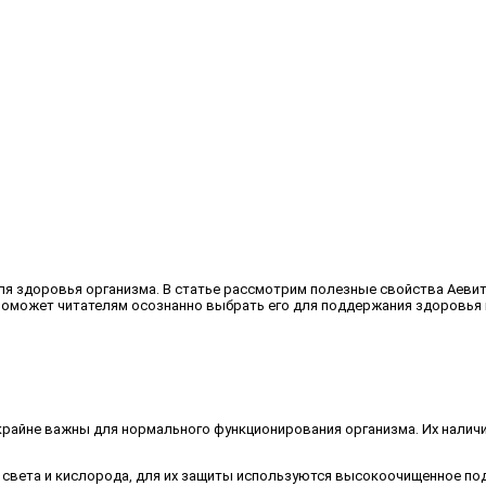
я здоровья организма. В статье рассмотрим полезные свойства Аевита,
поможет читателям осознанно выбрать его для поддержания здоровья 
крайне важны для нормального функционирования организма. Их налич
вета и кислорода, для их защиты используются высокоочищенное под