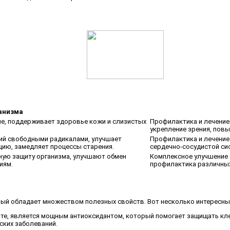
анизма
ие, поддерживает здоровье кожи и слизистых
Профилактика и лечение 
укрепление зрения, повы
ий свободными радикалами, улучшает
Профилактика и лечение
ию, замедляет процессы старения.
сердечно-сосудистой си
ную защиту организма, улучшают обмен
Комплексное улучшение 
иям.
профилактика различных
рый обладает множеством полезных свойств. Вот несколько интересных
вите, является мощным антиоксидантом, который помогает защищать к
ских заболеваний.