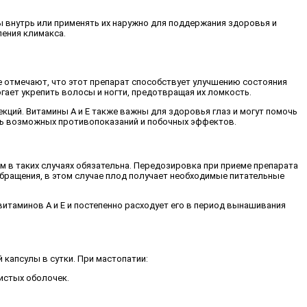
ы внутрь или применять их наружно для поддержания здоровья и
ления климакса.
 отмечают, что этот препарат способствует улучшению состояния
огает укрепить волосы и ногти, предотвращая их ломкость.
кций. Витамины A и E также важны для здоровья глаз и могут помочь
ать возможных противопоказаний и побочных эффектов.
 в таких случаях обязательна. Передозировка при приеме препарата
бращения, в этом случае плод получает необходимые питательные
итаминов А и Е и постепенно расходует его в период вынашивания
капсулы в сутки. При мастопатии:
истых оболочек.