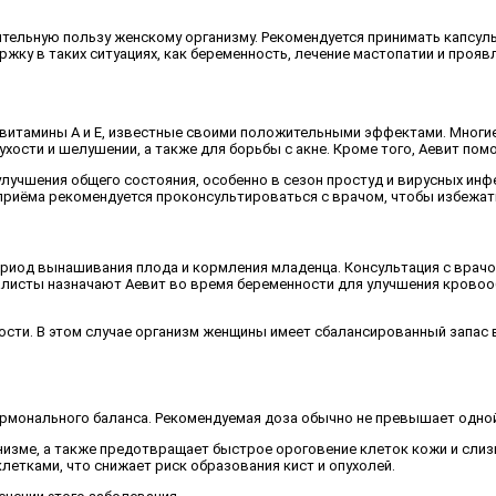
тельную пользу женскому организму. Рекомендуется принимать капсул
ржку в таких ситуациях, как беременность, лечение мастопатии и прояв
витамины A и E, известные своими положительными эффектами. Многие
сухости и шелушении, а также для борьбы с акне. Кроме того, Аевит пом
учшения общего состояния, особенно в сезон простуд и вирусных инфе
м приёма рекомендуется проконсультироваться с врачом, чтобы избеж
риод вынашивания плода и кормления младенца. Консультация с врачом
алисты назначают Аевит во время беременности для улучшения кровоо
сти. В этом случае организм женщины имеет сбалансированный запас в
монального баланса. Рекомендуемая доза обычно не превышает одной 
низме, а также предотвращает быстрое ороговение клеток кожи и слиз
етками, что снижает риск образования кист и опухолей.