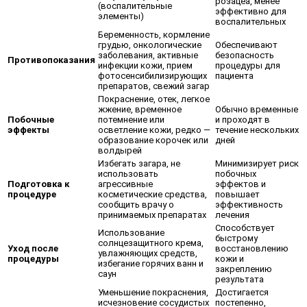
розацеа, менее
(воспалительные
эффективно для
элементы)
воспалительных
Беременность, кормление
грудью, онкологические
Обеспечивают
заболевания, активные
безопасность
Противопоказания
инфекции кожи, прием
процедуры для
фотосенсибилизирующих
пациента
препаратов, свежий загар
Покраснение, отек, легкое
жжение, временное
Обычно временные
Побочные
потемнение или
и проходят в
эффекты
осветление кожи, редко —
течение нескольких
образование корочек или
дней
волдырей
Избегать загара, не
Минимизирует риск
использовать
побочных
Подготовка к
агрессивные
эффектов и
процедуре
косметические средства,
повышает
сообщить врачу о
эффективность
принимаемых препаратах
лечения
Способствует
Использование
быстрому
солнцезащитного крема,
Уход после
восстановлению
увлажняющих средств,
процедуры
кожи и
избегание горячих ванн и
закреплению
саун
результата
Уменьшение покраснения,
Достигается
исчезновение сосудистых
постепенно,