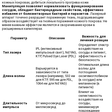
кожных покровах, добиться локального прогрева кожи.
Манипуляция позволяет нормализовать функционирование
сосудов, обладает бактерицидным свойством, эффективно
избавляя от болезнетворных бактерий и паразитов.
Лазерный
аппарат точечно разрушает пораженную ткань, подсушивающим
образом воздействует на гнойные поражения кожного покрова. Не
менее важным эффектом является и сворачивание крови в
расширенных капиллярах.
Важность для
Параметр
Описание
лечения розацеа
Определяет спектр
IPL (интенсивный
воздействия на
Тип лазера
импульсный свет), Nd:YAG,
сосуды и пигмент,
KTP, Pulsed Dye Laser (PDL)
эффективность и
безопасность
Оптимальная длина
Варьируется в
волны для
зависимости от типа
поглощения
Длина волны
лазера (например, 532 нм
оксигемоглобином
для KTP, 595 нм для PDL,
(в сосудах) или
1064 нм для Nd:YAG)
меланином (в
пигменте)
Влияет на
селективность
воздействия на
Длительность
От микросекунд до
сосуды,
импульса
миллисекунд
минимизируя
повреждение