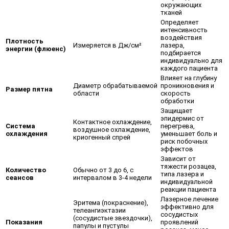
окружающих
тканей
Определяет
интенсивность
воздействия
Плотность
Измеряется в Дж/см²
лазера,
энергии (флюенс)
подбирается
индивидуально для
каждого пациента
Влияет на глубину
Диаметр обрабатываемой
проникновения и
Размер пятна
области
скорость
обработки
Защищает
эпидермис от
Контактное охлаждение,
Система
перегрева,
воздушное охлаждение,
охлаждения
уменьшает боль и
криогенный спрей
риск побочных
эффектов
Зависит от
тяжести розацеа,
Количество
Обычно от 3 до 6, с
типа лазера и
сеансов
интервалом в 3-4 недели
индивидуальной
реакции пациента
Лазерное лечение
Эритема (покраснение),
эффективно для
телеангиэктазии
сосудистых
(сосудистые звездочки),
Показания
проявлений
папулы и пустулы