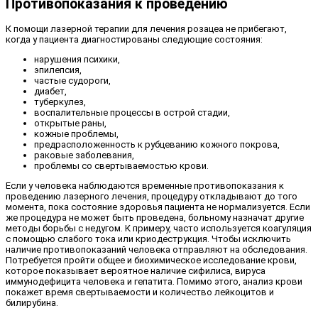
Противопоказания к проведению
К помощи лазерной терапии для лечения розацеа не прибегают,
когда у пациента диагностированы следующие состояния:
нарушения психики,
эпилепсия,
частые судороги,
диабет,
туберкулез,
воспалительные процессы в острой стадии,
открытые раны,
кожные проблемы,
предрасположенность к рубцеванию кожного покрова,
раковые заболевания,
проблемы со свертываемостью крови.
Если у человека наблюдаются временные противопоказания к
проведению лазерного лечения, процедуру откладывают до того
момента, пока состояние здоровья пациента не нормализуется. Если
же процедура не может быть проведена, больному назначат другие
методы борьбы с недугом. К примеру, часто используется коагуляция
с помощью слабого тока или криодеструкция. Чтобы исключить
наличие противопоказаний человека отправляют на обследования.
Потребуется пройти общее и биохимическое исследование крови,
которое показывает вероятное наличие сифилиса, вируса
иммунодефицита человека и гепатита. Помимо этого, анализ крови
покажет время свертываемости и количество лейкоцитов и
билирубина.