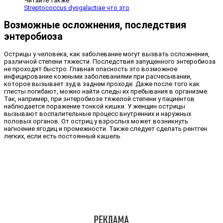
Читайте также:
Streptococcus dysgalactiae что это
Возможные осложнения, последствия
энтеробиоза
Острицы у человека, как заболевание могут вызвать осложнения,
различной степени тяжести. Последствия запущенного энтеробиоза
не проходят быстро. Главная опасность это возможное
инфицирование кожными заболеваниями при расчесывании,
которое вызывает зуд в заднем проходе. Даже после того как
глисты погибают, можно найти следы их пребывания в организме.
Так, например, при энтеробиозе тяжелой степени у пациентов
наблюдается поражение тонкой кишки. У женщин острицы
вызывают воспалительные процесс внутренних и наружных
половых органов. От остриц у взрослых может возникнуть
нагноение ягодиц и промежности. Также следует сделать рентген
легких, если есть постоянный кашель.