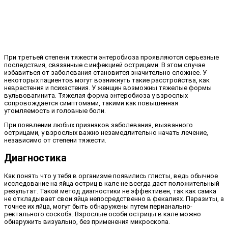
При третьей степени тяжести энтеробиоза проявляются серьезные
последствия, связанные с инфекцией острицами. В этом случае
избавиться от заболевания становится значительно сложнее. У
некоторых пациентов могут возникнуть такие расстройства, как
неврастения и психастения. У женщин возможны тяжелые формы
вульвовагинита. Тяжелая форма энтеробиоза у взрослых
сопровождается симптомами, такими как повышенная
утомляемость и головные боли.
При появлении любых признаков заболевания, вызванного
острицами, у взрослых важно незамедлительно начать лечение,
независимо от степени тяжести.
Диагностика
Как понять что у тебя в организме появились глисты, ведь обычное
исследование на яйца остриц в кале не всегда даст положительный
результат. Такой метод диагностики не эффективен, так как самка
не откладывает свои яйца непосредственно в фекалиях. Паразиты, а
точнее их яйца, могут быть обнаружены путем перианально-
ректального соскоба. Взрослые особи острицы в кале можно
обнаружить визуально, без применения микроскопа.