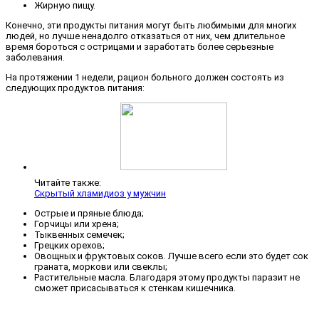
Жирную пищу.
Конечно, эти продукты питания могут быть любимыми для многих
людей, но лучше ненадолго отказаться от них, чем длительное
время бороться с острицами и заработать более серьезные
заболевания.
На протяжении 1 недели, рацион больного должен состоять из
следующих продуктов питания:
Читайте также:
Скрытый хламидиоз у мужчин
Острые и пряные блюда;
Горчицы или хрена;
Тыквенных семечек;
Грецких орехов;
Овощных и фруктовых соков. Лучше всего если это будет сок
граната, моркови или свеклы;
Растительные масла. Благодаря этому продукты паразит не
сможет присасываться к стенкам кишечника.