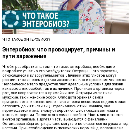
ЧТО ТАКОЕ ЭНТЕРОБИОЗ?
Энтеробиоз: что провоцирует, причины и
пути заражения
Чтобы разобраться в том, что такое энтеробиоз, необходимо
подробнее узнать о его возбудителях. Острицы – это паразиты,
относящиеся к классу гельминтов. Личинки этих глистов могут
развиваться и перемещаться исключительно в организме человека.
Человеческое тело предоставляет идеальные условия для жизни
как взрослых особей, так и их личинок. Проникая в организм через
рот, они направляются к прямой кишке. Острицы имеют как
мужские, так и женские особи. Оплодотворенная самка
прикрепляется к стенке кишечника и через несколько недель может
отложить до 20 тысяч яиц. Отделившись от кишечника, она
перемещается к анальному отверстию, где откладывает яйца в
кожные покровы. После этого самка погибает. Часть яиц остается
внутри организма, а другая часть выводится с фекалиями.
Оставшиеся яйца остриц в кале могут легко оказаться на руках и под
ногтями. При несоблюдении гигиенических норм яйца, попавшие на