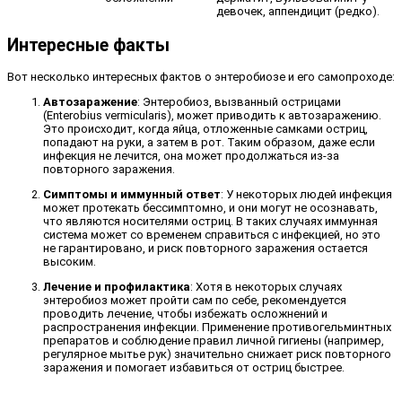
девочек, аппендицит (редко).
Интересные факты
Вот несколько интересных фактов о энтеробиозе и его самопроходе:
Автозаражение
: Энтеробиоз, вызванный острицами
(Enterobius vermicularis), может приводить к автозаражению.
Это происходит, когда яйца, отложенные самками остриц,
попадают на руки, а затем в рот. Таким образом, даже если
инфекция не лечится, она может продолжаться из-за
повторного заражения.
Симптомы и иммунный ответ
: У некоторых людей инфекция
может протекать бессимптомно, и они могут не осознавать,
что являются носителями остриц. В таких случаях иммунная
система может со временем справиться с инфекцией, но это
не гарантировано, и риск повторного заражения остается
высоким.
Лечение и профилактика
: Хотя в некоторых случаях
энтеробиоз может пройти сам по себе, рекомендуется
проводить лечение, чтобы избежать осложнений и
распространения инфекции. Применение противогельминтных
препаратов и соблюдение правил личной гигиены (например,
регулярное мытье рук) значительно снижает риск повторного
заражения и помогает избавиться от остриц быстрее.