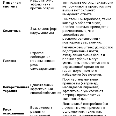
Недостаточно
Иммунная
уничтожить остриц, так как они
эффективна
система
не проникают в кровоток и не
против остриц
вызывают сильного
иммунного ответа.
Симптомы энтеробиоза, такие
как зуд в области ануса,
особенно ночью, приводят к
Зуд, дискомфорт,
Симптомы
расчесыванию, что
нарушение сна
способствует
распространению яиц и
повторному заражению.
Регулярное мытье рук, коротко
подстриженные ногти,
Строгое
ежедневная смена белья и
соблюдение
влажная уборка могут
Гигиена
гигиены снижает
уменьшить количество яиц в
риск
окружающей среде, но не
самозаражения
гарантируют полного
избавления без лечения.
Противогельминтные
препараты (например,
Единственный
Лекарственная
мебендазол, пирантел)
эффективный
терапия
эффективно уничтожают
способ избавления
остриц и прерывают их
жизненный цикл.
Длительный энтеробиоз без
Возможность
лечения может привести к
Риск
развития
осложнениям, таким как
осложнений
осложнений
дерматит, вульвовагинит у