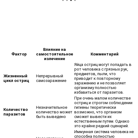
Влияние на
Фактор
самостоятельное
Комментарий
излечение
Яйца остриц могут попадать в
рот человека с грязных рук,
предметов, пыли, что
Жизненный
Непрерывный
приводит к повторному
цикл остриц
самозаражение
заражению и не позволяет
организму полностью
избавиться от паразитов.
При очень малом количестве
остриц и строгом соблюдении
Незначительное
гигиены теоретически
Количество
количество может
возможно, что организм
паразитов
быть выведено
сможет вывести их
естественным путем. Однако
это крайне редкий сценарий.
Иммунная система человека не
способна полностью