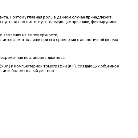
нта. Поэтому главная роль в данном случае принадлежит
о сустава соответствуют следующие признаки, фиксируемые
ъязвления на ее поверхности,
вится заметно лишь при его сравнении с аналогичной щелью
оевременная постановка диагноза.
(УЗИ) и компьютерной томографии (КТ), создающих объемное
авить более точный диагноз.