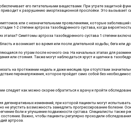
 обеспечивает его питательными веществами. При утрате защитной функц
е приводит к разрушению амортизационной прослойки. Это вызывает с
симптомов или с незначительными проявлениями, которые заболевший 
адии 1-2 степени артроза тазобедренного сустава, когда вероятность
них этапах? Симптомы артроза тазобедренного сустава 1 степени включ
асть и возникает во время или после длительной ходьбы, бега или дру
яющаяся по утрам после ночного сна. На начальных этапах для размин
ения или стояния. Также могут наблюдаться хруст и щелчки в тазобе
езать на протяжении недель и даже месяцев при отсутствии значительн
следствие перенапряжения, которое пройдет само собой без необходимос
нии следует как можно скорее обратиться к врачу и пройти обследова
дия дегенеративных изменений, при которой пациенты могут испытыват
ажно не упустить возможность замедлить прогрессирование болезни. 
егчение боли и улучшение подвижности сустава. Специалисты также р
ть состояние. Важно, чтобы пациенты регулярно проходили обследован
дий артроза.