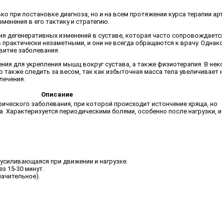
 при постановке диагноза, но и на всем протяжении курса терапии ар
менения в его тактику и стратегию.
дия дегенеративных изменений в суставе, которая часто сопровождает
 практически незаметными, и они не всегда обращаются к врачу. Однак
витие заболевания.
ния для укрепления мышц вокруг сустава, а также физиотерапия. В не
также следить за весом, так как избыточная масса тела увеличивает н
лечения.
Описание
ического заболевания, при которой происходит истончение хряща, но
а. Характеризуется периодическими болями, особенно после нагрузки, и
, усиливающаяся при движении и нагрузке.
з 15-30 минут.
начительное).