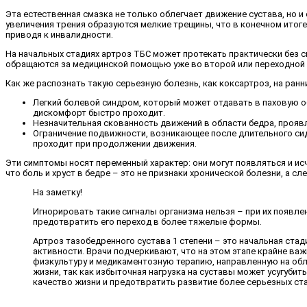
Эта естественная смазка не только облегчает движение сустава, но и
увеличения трения образуются мелкие трещины, что в конечном итог
приводя к инвалидности.
На начальных стадиях артроз ТБС может протекать практически без 
обращаются за медицинской помощью уже во второй или переходной ст
Как же распознать такую серьезную болезнь, как коксартроз, на ран
Легкий болевой синдром, который может отдавать в паховую обл
дискомфорт быстро проходит.
Незначительная скованность движений в области бедра, проявл
Ограничение подвижности, возникающее после длительного сид
проходит при продолжении движения.
Эти симптомы носят переменный характер: они могут появляться и исч
что боль и хруст в бедре – это не признаки хронической болезни, а 
На заметку!
Игнорировать такие сигналы организма нельзя – при их появле
предотвратить его переход в более тяжелые формы.
Артроз тазобедренного сустава 1 степени – это начальная ста
активности. Врачи подчеркивают, что на этом этапе крайне в
физкультуру и медикаментозную терапию, направленную на обл
жизни, так как избыточная нагрузка на суставы может усугуби
качество жизни и предотвратить развитие более серьезных ста