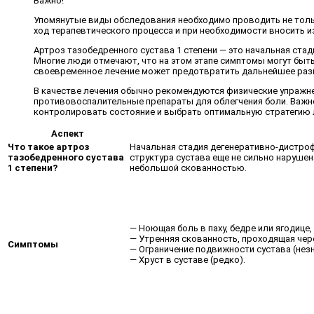
Важно!
Упомянутые виды обследования необходимо проводить не только
ход терапевтического процесса и при необходимости вносить из
Артроз тазобедренного сустава 1 степени — это начальная ста
Многие люди отмечают, что на этом этапе симптомы могут быть
своевременное лечение может предотвратить дальнейшее раз
В качестве лечения обычно рекомендуются физические упражне
противовоспалительные препараты для облегчения боли. Важно 
контролировать состояние и выбрать оптимальную стратегию 
Аспект
Что такое артроз
Начальная стадия дегенеративно-дистроф
тазобедренного сустава
структура сустава еще не сильно нарушен
1 степени?
небольшой скованностью.
— Ноющая боль в паху, бедре или ягодице
— Утренняя скованность, проходящая чере
Симптомы
— Ограничение подвижности сустава (нез
— Хруст в суставе (редко).