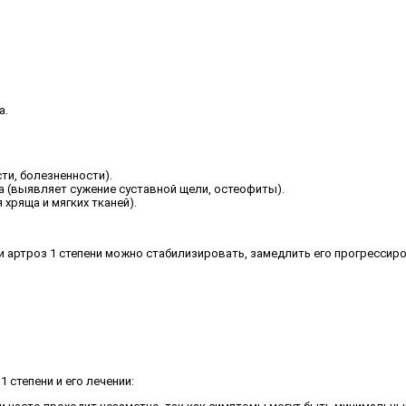
а.
ти, болезненности).
а (выявляет сужение суставной щели, остеофиты).
хряща и мягких тканей).
 артроз 1 степени можно стабилизировать, замедлить его прогрессир
 степени и его лечении: