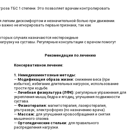
троза ТБС 1 степени. Это позволяет врачам контролировать
ся легким дискомфортом и незначительной болью при движении.
о важно не игнорировать первые признаки, так как
которых случаях назначаются нестероидные
агрузку на суставы. Регулярные консультации с врачом помогут
Рекомендации по лечению
Консервативное лечение:
1. Немедикаментозные методы:
—
Модификация образа жизни:
снижение веса (при
избытке), избегание длительных нагрузок, использование
трости при ходьбе.
—
Лечебная физкультура (ЛФК):
регулярные упражнения для
укрепления мышц бедра и ягодиц, улучшения подвижности
сустава.
—
Физиотерапия:
магнитотерапия, лазеротерапия,
ультразвук, электрофорез (по назначению врача).
—
Массаж:
для улучшения кровообращения и снятия
мышечного спазма.
—
Ортопедические стельки:
для правильного
распределения нагрузки.