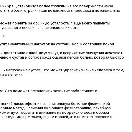
ии хрящ становится более хрупким, на его поверхности из-за
ильные боли, ограничивая подвижность человека и потенциально
может принять за обычную усталость. Чаще всего пациенты
 успешного лечения значительно снижается.
ают:
гих значительных нагрузок на суставы ног. В состоянии покоя
ки достаточно одной-двух минут, и неприятные ощущения исчезают.
дренном суставе, сопровождающиеся легкой болью, которая быстро
ых нагрузок на сустав. Это может укрепить мнение человека о том,
ти в лечении.
ние. Это поможет остановить развитие заболевания и
ь легкий дискомфорт и незначительную боль при физической
Основные методы лечения включают физиотерапию, лечебную
екомендуют обратить внимание на коррекцию веса и образа
ия и следовали рекомендациям врачей, что поможет сохранить