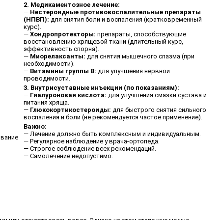
2. Медикаментозное лечение:
—
Нестероидные противовоспалительные препараты
(НПВП):
для снятия боли и воспаления (кратковременный
курс).
—
Хондропротекторы:
препараты, способствующие
восстановлению хрящевой ткани (длительный курс,
эффективность спорна).
—
Миорелаксанты:
для снятия мышечного спазма (при
необходимости).
—
Витамины группы В:
для улучшения нервной
проводимости.
3. Внутрисуставные инъекции (по показаниям):
—
Гиалуроновая кислота:
для улучшения смазки сустава и
питания хряща.
—
Глюкокортикостероиды:
для быстрого снятия сильного
воспаления и боли (не рекомендуется частое применение).
Важно:
— Лечение должно быть комплексным и индивидуальным.
ование
— Регулярное наблюдение у врача-ортопеда.
— Строгое соблюдение всех рекомендаций.
— Самолечение недопустимо.