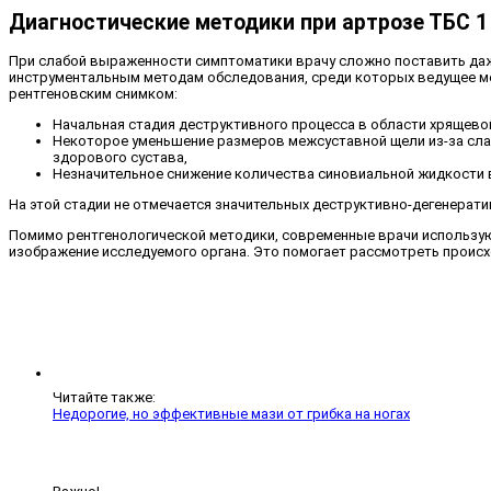
Диагностические методики при артрозе ТБС 1
При слабой выраженности симптоматики врачу сложно поставить даже
инструментальным методам обследования, среди которых ведущее ме
рентгеновским снимком:
Начальная стадия деструктивного процесса в области хрящевой
Некоторое уменьшение размеров межсуставной щели из-за слаб
здорового сустава,
Незначительное снижение количества синовиальной жидкости 
На этой стадии не отмечается значительных деструктивно-дегенерати
Помимо рентгенологической методики, современные врачи использую
изображение исследуемого органа. Это помогает рассмотреть происх
Читайте также:
Недорогие, но эффективные мази от грибка на ногах