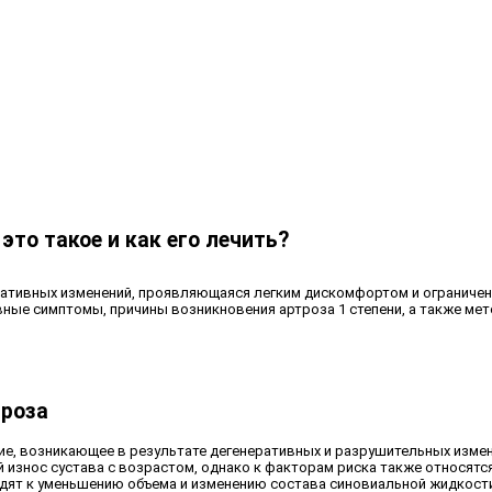
это такое и как его лечить?
еративных изменений, проявляющаяся легким дискомфортом и ограниче
ные симптомы, причины возникновения артроза 1 степени, а также мет
троза
ие, возникающее в результате дегенеративных и разрушительных измен
й износ сустава с возрастом, однако к факторам риска также относятс
ят к уменьшению объема и изменению состава синовиальной жидкости, 