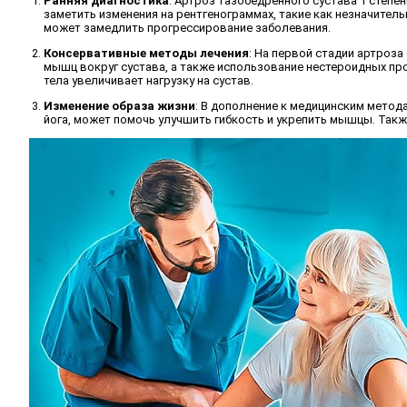
Ранняя диагностика
: Артроз тазобедренного сустава 1 степе
заметить изменения на рентгенограммах, такие как незначител
может замедлить прогрессирование заболевания.
Консервативные методы лечения
: На первой стадии артроз
мышц вокруг сустава, а также использование нестероидных пр
тела увеличивает нагрузку на сустав.
Изменение образа жизни
: В дополнение к медицинским метода
йога, может помочь улучшить гибкость и укрепить мышцы. Такж