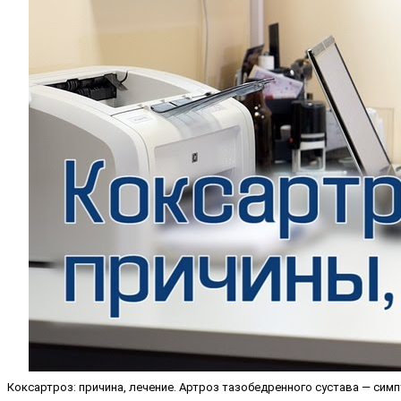
Коксартроз: причина, лечение. Артроз тазобедренного сустава — симпт