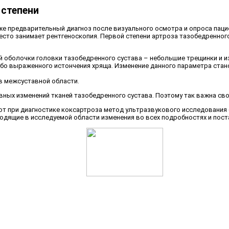
 степени
 предварительный диагноз после визуального осмотра и опроса пацие
сто занимает рентгеноскопия. Первой степени артроза тазобедренног
 оболочки головки тазобедренного сустава – небольшие трещинки и из
о выраженного истончения хряща. Изменение данного параметра стано
в межсуставной области.
вных изменений тканей тазобедренного сустава. Поэтому так важна св
т при диагностике коксартроза метод ультразвукового исследования 
одящие в исследуемой области изменения во всех подробностях и пост