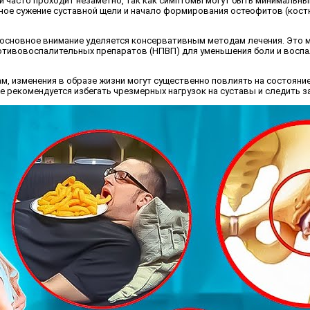
ни часто проходит незаметно, так как симптомы могут быть минимальны
ьное сужение суставной щели и начало формирования остеофитов (костн
а основное внимание уделяется консервативным методам лечения. Это
отивовоспалительных препаратов (НПВП) для уменьшения боли и воспал
м, изменения в образе жизни могут существенно повлиять на состояние
е рекомендуется избегать чрезмерных нагрузок на суставы и следить з