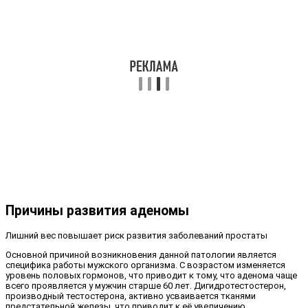
Причины развития аденомы
Лишний вес повышает риск развития заболеваний простаты
Основной причиной возникновения данной патологии является
специфика работы мужского организма. С возрастом изменяется
уровень половых гормонов, что приводит к тому, что аденома чаще
всего проявляется у мужчин старше 60 лет. Дигидротестостерон,
производный тестостерона, активно усваивается тканями
предстательной железы, что приводит к её увеличению.