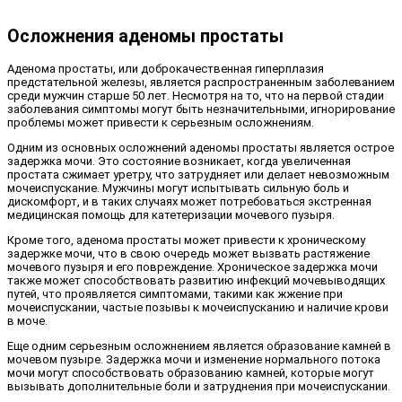
Осложнения аденомы простаты
Аденома простаты, или доброкачественная гиперплазия
предстательной железы, является распространенным заболеванием
среди мужчин старше 50 лет. Несмотря на то, что на первой стадии
заболевания симптомы могут быть незначительными, игнорирование
проблемы может привести к серьезным осложнениям.
Одним из основных осложнений аденомы простаты является острое
задержка мочи. Это состояние возникает, когда увеличенная
простата сжимает уретру, что затрудняет или делает невозможным
мочеиспускание. Мужчины могут испытывать сильную боль и
дискомфорт, и в таких случаях может потребоваться экстренная
медицинская помощь для катетеризации мочевого пузыря.
Кроме того, аденома простаты может привести к хроническому
задержке мочи, что в свою очередь может вызвать растяжение
мочевого пузыря и его повреждение. Хроническое задержка мочи
также может способствовать развитию инфекций мочевыводящих
путей, что проявляется симптомами, такими как жжение при
мочеиспускании, частые позывы к мочеиспусканию и наличие крови
в моче.
Еще одним серьезным осложнением является образование камней в
мочевом пузыре. Задержка мочи и изменение нормального потока
мочи могут способствовать образованию камней, которые могут
вызывать дополнительные боли и затруднения при мочеиспускании.