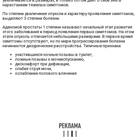
увеличивается в размерах, и только потом дает о себе знать
нарастанием тяжелых симптомов.
По степени увеличения опухоли и характеру проявления симптомов,
выделяют 3 степени болезни.
Аденомой простаты 1 степени называют начальный этап развития
этого заболевания и период появления первых симптомов. На этом
этапе опухоль отличается небольшими размерами. В первое время
симптомы отсутствуют, но по мере прогрессирования болезни
начинаются дизурические расстройства. Типичные признаки:
участившиеся ночные позывы в туалет,
ложные позывы к мочеиспусканию,
дискомфорт при дефекации,
слабая струя мочи,
ослабление полового влечения.