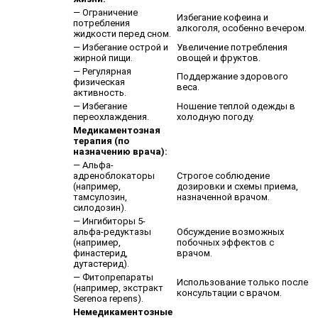
— Ограничение
Избегание кофеина и
потребления
алкоголя, особенно вечером.
жидкости перед сном.
— Избегание острой и
Увеличение потребления
жирной пищи.
овощей и фруктов.
— Регулярная
Поддержание здорового
физическая
веса.
активность.
— Избегание
Ношение теплой одежды в
переохлаждения.
холодную погоду.
Медикаментозная
терапия (по
назначению врача):
— Альфа-
адреноблокаторы
Строгое соблюдение
(например,
дозировки и схемы приема,
тамсулозин,
назначенной врачом.
силодозин).
— Ингибиторы 5-
альфа-редуктазы
Обсуждение возможных
(например,
побочных эффектов с
финастерид,
врачом.
дутастерид).
— Фитопрепараты
Использование только после
(например, экстракт
консультации с врачом.
Serenoa repens).
Немедикаментозные