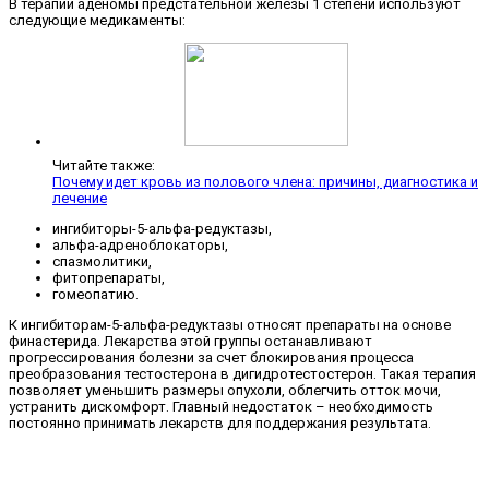
В терапии аденомы предстательной железы 1 степени используют
следующие медикаменты:
Читайте также:
Почему идет кровь из полового члена: причины, диагностика и
лечение
ингибиторы-5-альфа-редуктазы,
альфа-адреноблокаторы,
спазмолитики,
фитопрепараты,
гомеопатию.
К ингибиторам-5-альфа-редуктазы относят препараты на основе
финастерида. Лекарства этой группы останавливают
прогрессирования болезни за счет блокирования процесса
преобразования тестостерона в дигидротестостерон. Такая терапия
позволяет уменьшить размеры опухоли, облегчить отток мочи,
устранить дискомфорт. Главный недостаток – необходимость
постоянно принимать лекарств для поддержания результата.