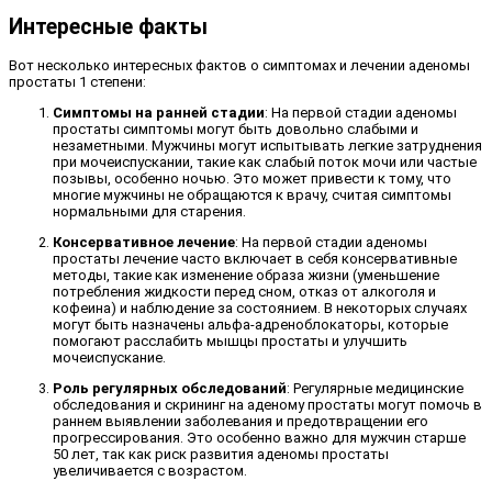
Интересные факты
Вот несколько интересных фактов о симптомах и лечении аденомы
простаты 1 степени:
Симптомы на ранней стадии
: На первой стадии аденомы
простаты симптомы могут быть довольно слабыми и
незаметными. Мужчины могут испытывать легкие затруднения
при мочеиспускании, такие как слабый поток мочи или частые
позывы, особенно ночью. Это может привести к тому, что
многие мужчины не обращаются к врачу, считая симптомы
нормальными для старения.
Консервативное лечение
: На первой стадии аденомы
простаты лечение часто включает в себя консервативные
методы, такие как изменение образа жизни (уменьшение
потребления жидкости перед сном, отказ от алкоголя и
кофеина) и наблюдение за состоянием. В некоторых случаях
могут быть назначены альфа-адреноблокаторы, которые
помогают расслабить мышцы простаты и улучшить
мочеиспускание.
Роль регулярных обследований
: Регулярные медицинские
обследования и скрининг на аденому простаты могут помочь в
раннем выявлении заболевания и предотвращении его
прогрессирования. Это особенно важно для мужчин старше
50 лет, так как риск развития аденомы простаты
увеличивается с возрастом.