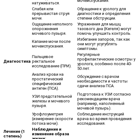
мочеиспускания.
натуживаться.
Слабая или
Обращение к урологу для
прерывистая струя
диагностики и определения
мочи.
степени обструкции.
Ощущение неполного
Упражнения для мышц
опорожнения
тазового дна (Кегеля) могут
мочевого пузыря.
помочь улучшить контроль.
Избегание запоров, так как
Капание мочи после
они могут усугублять
мочеиспускания.
симптомы.
Регулярные
Пальцевое
профилактические осмотры у
Диагностика
ректальное
уролога, особенно после 40-
исследование (ПРИ).
50 лет.
Анализ крови на
Обсуждение с врачом
простатический
необходимости и частоты
специфический
сдачи анализа ПСА.
антиген (ПСА).
Подготовка к УЗИ согласно
УЗИ предстательной
рекомендациям врача
железы и мочевого
(например, наполненный
пузыря.
мочевой пузырь).
Урофлоуметрия
Соблюдение инструкций
(измерение скорости
врача во время проведения
потока мочи).
исследования.
Наблюдение и
Лечение (1
изменение образа
степень)
жизни: