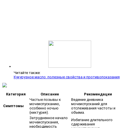
Читайте также:
Кукурузное масло: полезные свойства и противопоказания
Категория
Описание
Рекомендации
Частые позывы к
Ведение дневника
мочеиспусканию,
мочеиспусканий для
Симптомы
особенно ночью
отслеживания частоты и
(никтурия).
объема.
Затрудненное начало
Избегание длительного
мочеиспускания,
сдерживания
необходимость