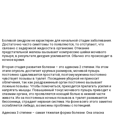
Болевой синдром не характерен для начальной стадии заболевания.
Достаточно часто симптомы то появляются, то отступают, что
связано с задержкой жидкости в организме. Отекание
предстательной железы вызывает компрессию шейки мочевого
пузыря, в результате дизурия усиливается. Обычно это происходит в
ночное время.
Вторая стадия развития болезни – это аденома 2 степени. На этом
этапе опухоль достигает крупных размеров, мочевой пузырь
постоянно сдавливается простатой, поэтому мужчина постоянно
чувствует позывы в туалет. Посещение уборной не приносит
облегчения, так как раздраженный орган постоянно вызывает
ложные позывы. Чтобы помочиться, приходится прилагать усилия и
напрягать мышцы. Повышенный тонус мочевого пузырь приводит к
спазмам органа, это проявляется ноющей болью в нижней части
живота. Из-за постоянных ночных позывов в туалет развивается
бессонница, страдает нервная система. На фоне всего этого заметно
ослабляется либидо, возможны проблемы с потенцией.
Аденома 3 степени – самая тяжелая форма болезни. Она опасна