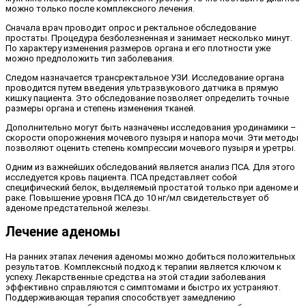
можно только после комплексного лечения.
Сначала врач проводит опрос и ректальное обследование
простаты. Процедура безболезненная и занимает несколько минут.
По характеру изменения размеров органа и его плотности уже
можно предположить тип заболевания.
Следом назначается трансректальное УЗИ. Исследование органа
проводится путем введения ультразвукового датчика в прямую
кишку пациента. Это обследование позволяет определить точные
размеры органа и степень изменения тканей.
Дополнительно могут быть назначены исследования уродинамики –
скорости опорожнения мочевого пузыря и напора мочи. Эти методы
позволяют оценить степень компрессии мочевого пузыря и уретры.
Одним из важнейших обследований является анализ ПСА. Для этого
исследуется кровь пациента. ПСА представляет собой
специфический белок, выделяемый простатой только при аденоме и
раке. Повышение уровня ПСА до 10 нг/мл свидетельствует об
аденоме предстательной железы.
Лечение аденомы
На ранних этапах лечения аденомы можно добиться положительных
результатов. Комплексный подход к терапии является ключом к
успеху. Лекарственные средства на этой стадии заболевания
эффективно справляются с симптомами и быстро их устраняют.
Поддерживающая терапия способствует замедлению