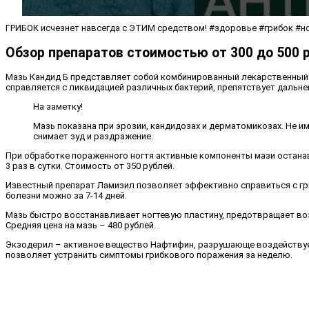
ГРИБОК исчезнет навсегда с ЭТИМ средством! #здоровье #грибок #н
Обзор препаратов стоимостью от 300 до 500 
Мазь Кандид Б представляет собой комбинированный лекарственный 
справляется с ликвидацией различных бактерий, препятствует дальне
На заметку!
Мазь показана при эрозии, кандидозах и дерматомикозах. Не и
снимает зуд и раздражение.
При обработке пораженного ногтя активные компоненты мази останав
3 раз в сутки. Стоимость от 350 рублей.
Известный препарат Ламизил позволяет эффективно справиться с гр
болезни можно за 7-14 дней.
Мазь быстро восстанавливает ногтевую пластину, предотвращает во
Средняя цена на мазь – 480 рублей.
Экзодерил – активное вещество Нафтифин, разрушающе воздействует 
позволяет устранить симптомы грибкового поражения за неделю.