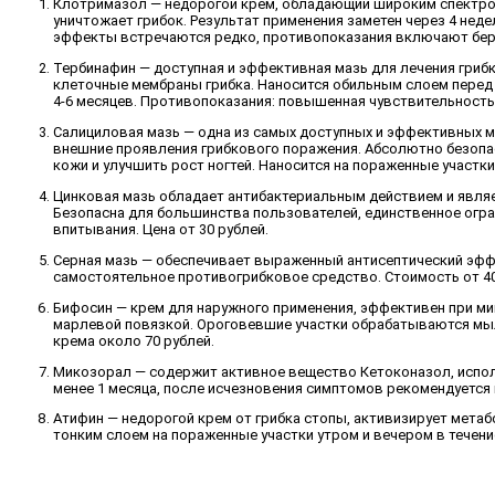
Клотримазол — недорогой крем, обладающий широким спектром
уничтожает грибок. Результат применения заметен через 4 нед
эффекты встречаются редко, противопоказания включают бере
Тербинафин — доступная и эффективная мазь для лечения грибк
клеточные мембраны грибка. Наносится обильным слоем перед 
4-6 месяцев. Противопоказания: повышенная чувствительность,
Салициловая мазь — одна из самых доступных и эффективных ма
внешние проявления грибкового поражения. Абсолютно безопа
кожи и улучшить рост ногтей. Наносится на пораженные участки 
Цинковая мазь обладает антибактериальным действием и являет
Безопасна для большинства пользователей, единственное огра
впитывания. Цена от 30 рублей.
Серная мазь — обеспечивает выраженный антисептический эффе
самостоятельное противогрибковое средство. Стоимость от 40
Бифосин — крем для наружного применения, эффективен при мик
марлевой повязкой. Ороговевшие участки обрабатываются мыльн
крема около 70 рублей.
Микозорал — содержит активное вещество Кетоконазол, исполь
менее 1 месяца, после исчезновения симптомов рекомендуется 
Атифин — недорогой крем от грибка стопы, активизирует метаб
тонким слоем на пораженные участки утром и вечером в течение