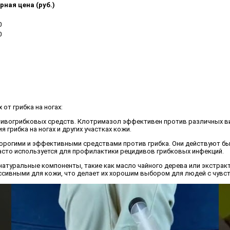
ная цена (руб.)
0
0
от грибка на ногах:
отивогрибковых средств. Клотримазол эффективен против различных в
я грибка на ногах и других участках кожи.
орогими и эффективными средствами против грибка. Они действуют быс
часто используется для профилактики рецидивов грибковых инфекций.
натуральные компоненты, такие как масло чайного дерева или экстра
ессивными для кожи, что делает их хорошим выбором для людей с чувс