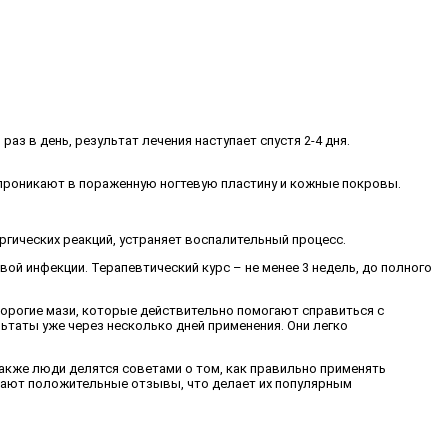
з в день, результат лечения наступает спустя 2-4 дня.
 проникают в пораженную ногтевую пластину и кожные покровы.
ргических реакций, устраняет воспалительный процесс.
ой инфекции. Терапевтический курс – не менее 3 недель, до полного
дорогие мази, которые действительно помогают справиться с
ьтаты уже через несколько дней применения. Они легко
акже люди делятся советами о том, как правильно применять
учают положительные отзывы, что делает их популярным