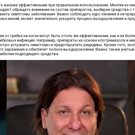
быть весьма эффективными при правильном использовании. Многие из 
ендуют обращать внимание на состав препаратов, выбирая средства с 
ить симптомы заболевания. Важно соблюдать курс лечения и не преры
ных мазей, может значительно ускорить процесс выздоровления и пр
и от грибка на ногах могут быть столь же эффективными, как и их бол
рибковых инфекций. Например, препараты на основе клотримазола и м
ыстро устранить симптомы и предотвратить рецидивы. Кроме того, эк
о заражения и обеспечит полное выздоровление. Важно также учитыва
аиболее подходящего средства.