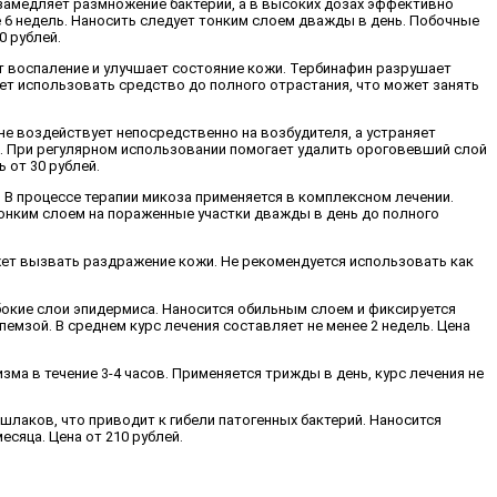
замедляет размножение бактерий, а в высоких дозах эффективно
е 6 недель. Наносить следует тонким слоем дважды в день. Побочные
 рублей.
ет воспаление и улучшает состояние кожи. Тербинафин разрушает
ет использовать средство до полного отрастания, что может занять
не воздействует непосредственно на возбудителя, а устраняет
. При регулярном использовании помогает удалить ороговевший слой
 от 30 рублей.
 В процессе терапии микоза применяется в комплексном лечении.
онким слоем на пораженные участки дважды в день до полного
жет вызвать раздражение кожи. Не рекомендуется использовать как
убокие слои эпидермиса. Наносится обильным слоем и фиксируется
мзой. В среднем курс лечения составляет не менее 2 недель. Цена
а в течение 3-4 часов. Применяется трижды в день, курс лечения не
шлаков, что приводит к гибели патогенных бактерий. Наносится
сяца. Цена от 210 рублей.