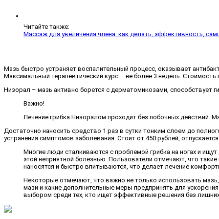
Читайте также:
Массаж для увеличения члена: как делать, эффективность, сам
Мазь быстро устраняет воспалительный процесс, оказывает антибакте
Максимальный терапевтический курс – не более 3 недель. Стоимость 
Низорал – мазь активно борется с дерматомикозами, способствует г
Важно!
Лечение грибка Низоралом проходит без побочных действий. М
Достаточно наносить средство 1 раз в сутки тонким слоем до полного
устранения симптомов заболевания. Стоит от 450 рублей, отпускается
Многие люди сталкиваются с проблемой грибка на ногах и ищут
этой неприятной болезнью. Пользователи отмечают, что такие
наносятся и быстро впитываются, что делает лечение комфорт
Некоторые отмечают, что важно не только использовать мазь,
мази и какие дополнительные меры предпринять для ускорения
выбором среди тех, кто ищет эффективные решения без лишних