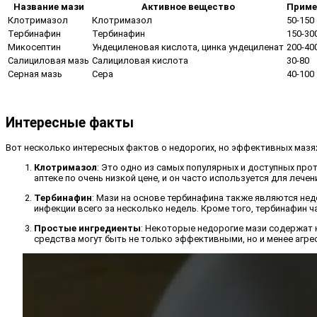
Название мази
Активное вещество
Пример
Клотримазол
Клотримазол
50-150
Тербинафин
Тербинафин
150-30
Микосептин
Ундециленовая кислота, цинка ундециленат
200-40
Салициловая мазь
Салициловая кислота
30-80
Серная мазь
Сера
40-100
Интересные факты
Вот несколько интересных фактов о недорогих, но эффективных мазях 
Клотримазол
: Это одно из самых популярных и доступных пр
аптеке по очень низкой цене, и он часто используется для лечени
Тербинафин
: Мази на основе тербинафина также являются нед
инфекции всего за несколько недель. Кроме того, тербинафин 
Простые ингредиенты
: Некоторые недорогие мази содержат 
средства могут быть не только эффективными, но и менее агр