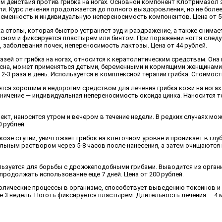
 действия против грибка на ногах. Основной компонент Клотримазол 
ели. Курс лечения продолжается до полного выздоровления, но не боле
менность и индивидуальную непереносимость компонентов. Цена от 50
а стопы, которая быстро устраняет зуд и раздражение, а также снима
сном и фиксируется пластырем или бинтом. При поражении ногтя следу
 заболевания почек, непереносимость лактозы. Цена от 44 рублей.
зей от грибка на ногах, относится к кератолитическим средствам. Она 
сна, может применяться детьми, беременными и кормящими женщинами
2-3 раза в день. Используется в комплексной терапии грибка. Стоимость
ся хорошим и недорогим средством для лечения грибка кожи на ногах.
ничение — индивидуальная непереносимость оксида цинка. Наносится т
кт, наносится утром и вечером в течение недели. В редких случаях мо
 рублей.
озе ступни, уничтожает грибок на клеточном уровне и проникает в гл
ым раствором через 5-8 часов после нанесения, а затем очищаются пе
зуется для борьбы с дрожжеподобными грибами. Выводится из организм
продолжать использование еще 7 дней. Цена от 200 рублей.
олические процессы в организме, способствует выведению токсинов и 
 3 недель. Ноготь фиксируется пластырем. Длительность лечения — 4 ме