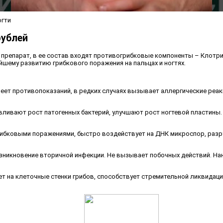
огти
рублей
препарат, в ее состав входят противогрибковые компоненты – Клотр
йшему развитию грибкового поражения на пальцах и ногтях.
меет противопоказаний, в редких случаях вызывает аллергические реа
ливают рост патогенных бактерий, улучшают рост ногтевой пластины. К
ибковыми поражениями, быстро воздействует на ДНК микроспор, разруш
зникновение вторичной инфекции. Не вызывает побочных действий. На
на клеточные стенки грибов, способствует стремительной ликвидации