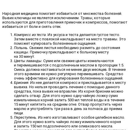
Народная медицина помогает избавиться от множества болезней.
Вывих ключицы не является исключением. Травы, которые
используются для приготовления примочек и компрессов, помогают
избавиться от боли и снять отек.
Компресс из теста
. Из уксуса и теста делается густое тесто.
Затем вместе с повязкой накладывают на место травмы. Это
поможет купировать болезненные ощущения.
Полынь
. Свежие листья необходимо размять до состояния
кашицы. Примочку прикладывают к больному месту
на 30 минут.
Цветы лаванды
. Сухие или свежие цветы измельчаются
и перемешиваются с подсолнечным маслом в пропорции 1:5.
Смесь должна настаиваться не менее двух месяцев. В течение
этого времени ее нужно регулярно перемешивать. Средство
очень эффективно для купирования болезненных ощущений.
Бриония
. Из нее делается компресс и прикладывается к месту
вывиха. Но нельзя проводить лечение с помощью данного
средства, пока вывих не вправлен. Из корня брионии можно
сделать отвар. Для этого нужно одну чайную ложку сухих
измельченных корней залить 500 мл теплой воды и в течение
15 минут кипятить на среднем огне. Отвар пропустить через
марлю и употреблять три раза в день за полчаса до приема
пищи.
Переступень
. Из него изготавливают особое целебное масло.
Для этого нужно взять чайную ложку измельченного корня
и залить 150 мл подсолнечного или оливкового масла.