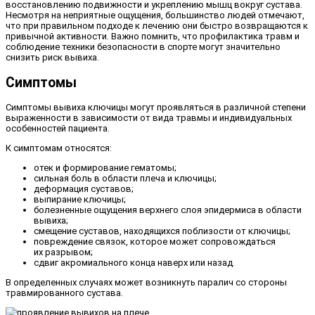
восстановлению подвижности и укреплению мышц вокруг сустава.
Несмотря на неприятные ощущения, большинство людей отмечают,
что при правильном подходе к лечению они быстро возвращаются к
привычной активности. Важно помнить, что профилактика травм и
соблюдение техники безопасности в спорте могут значительно
снизить риск вывиха.
Симптомы
Симптомы вывиха ключицы могут проявляться в различной степени
выраженности в зависимости от вида травмы и индивидуальных
особенностей пациента.
К симптомам относятся:
отек и формирование гематомы;
сильная боль в области плеча и ключицы;
деформация суставов;
выпирание ключицы;
болезненные ощущения верхнего слоя эпидермиса в области
вывиха;
смещение суставов, находящихся поблизости от ключицы;
повреждение связок, которое может сопровождаться
их разрывом;
сдвиг акромиального конца наверх или назад.
В определенных случаях может возникнуть паралич со стороны
травмированного сустава.