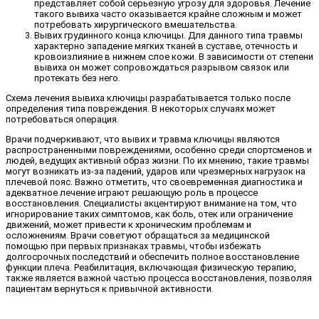
представляет собой серьезную угрозу для здоровья. Лечение
такого вывиха часто оказывается крайне сложным и может
потребовать хирургического вмешательства.
Вывих грудинного конца ключицы. Для данного типа травмы
характерно западение мягких тканей в суставе, отечность и
кровоизлияние в нижнем слое кожи. В зависимости от степени
вывиха он может сопровождаться разрывом связок или
протекать без него.
Схема лечения вывиха ключицы разрабатывается только после
определения типа повреждения. В некоторых случаях может
потребоваться операция.
Врачи подчеркивают, что вывих и травма ключицы являются
распространенными повреждениями, особенно среди спортсменов и
людей, ведущих активный образ жизни. По их мнению, такие травмы
могут возникать из-за падений, ударов или чрезмерных нагрузок на
плечевой пояс. Важно отметить, что своевременная диагностика и
адекватное лечение играют решающую роль в процессе
восстановления. Специалисты акцентируют внимание на том, что
игнорирование таких симптомов, как боль, отек или ограничение
движений, может привести к хроническим проблемам и
осложнениям. Врачи советуют обращаться за медицинской
помощью при первых признаках травмы, чтобы избежать
долгосрочных последствий и обеспечить полное восстановление
функции плеча. Реабилитация, включающая физическую терапию,
также является важной частью процесса восстановления, позволяя
пациентам вернуться к привычной активности.