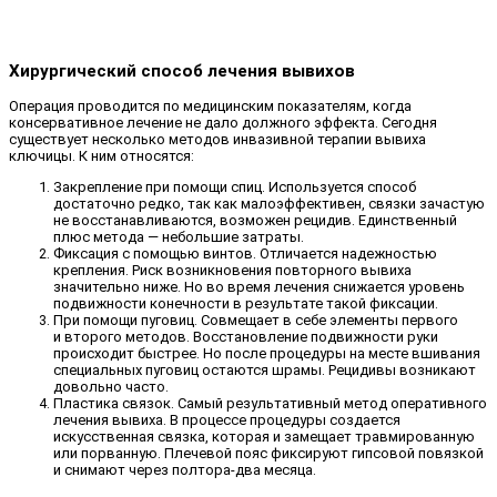
Хирургический способ лечения вывихов
Операция проводится по медицинским показателям, когда
консервативное лечение не дало должного эффекта. Сегодня
существует несколько методов инвазивной терапии вывиха
ключицы. К ним относятся:
Закрепление при помощи спиц. Используется способ
достаточно редко, так как малоэффективен, связки зачастую
не восстанавливаются, возможен рецидив. Единственный
плюс метода — небольшие затраты.
Фиксация с помощью винтов. Отличается надежностью
крепления. Риск возникновения повторного вывиха
значительно ниже. Но во время лечения снижается уровень
подвижности конечности в результате такой фиксации.
При помощи пуговиц. Совмещает в себе элементы первого
и второго методов. Восстановление подвижности руки
происходит быстрее. Но после процедуры на месте вшивания
специальных пуговиц остаются шрамы. Рецидивы возникают
довольно часто.
Пластика связок. Самый результативный метод оперативного
лечения вывиха. В процессе процедуры создается
искусственная связка, которая и замещает травмированную
или порванную. Плечевой пояс фиксируют гипсовой повязкой
и снимают через полтора-два месяца.