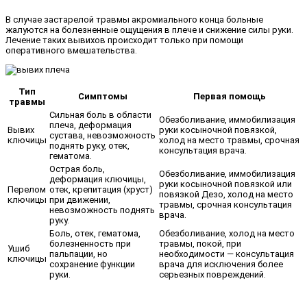
В случае застарелой травмы акромиального конца больные
жалуются на болезненные ощущения в плече и снижение силы руки.
Лечение таких вывихов происходит только при помощи
оперативного вмешательства.
Тип
Симптомы
Первая помощь
травмы
Сильная боль в области
Обезболивание, иммобилизация
плеча, деформация
Вывих
руки косыночной повязкой,
сустава, невозможность
ключицы
холод на место травмы, срочная
поднять руку, отек,
консультация врача.
гематома.
Острая боль,
Обезболивание, иммобилизация
деформация ключицы,
руки косыночной повязкой или
Перелом
отек, крепитация (хруст)
повязкой Дезо, холод на место
ключицы
при движении,
травмы, срочная консультация
невозможность поднять
врача.
руку.
Боль, отек, гематома,
Обезболивание, холод на место
болезненность при
травмы, покой, при
Ушиб
пальпации, но
необходимости — консультация
ключицы
сохранение функции
врача для исключения более
руки.
серьезных повреждений.