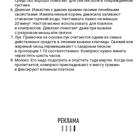
Средство хорошо помогает для снятия боли в поврежденном
суставе.
Девясил
. Известен с давних времен своими лечебными
свойствами. Измельченный корень девясила заливают
стаканом горячей воды. Настаивать нужно не меньше
20 минут. Настой можно использовать для повязок
и компрессов. Девясил помогает даже при вывихе
с разрывом мышц или связок.
Лук
. Примочки на основе лук считаются одним из самых
действенных средств в лечении вывиха ключицы. Свежий или
жареный овощ перемешивают с сахарным песком
в пропорции 1:10 соответственно. Компресс нужно менять
через пять-шесть часов.
Молоко
. Его надо подогреть и опустить туда марлю. Когда она
пропитается, компресс прикладывают к месту травмы
и фиксируют вязаным платком.