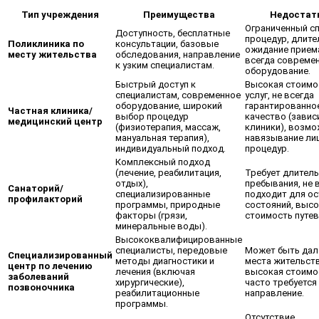
Тип учреждения
Преимущества
Недостат
Ограниченный с
Доступность, бесплатные
процедур, длите
Поликлиника по
консультации, базовые
ожидание приема
месту жительства
обследования, направление
всегда совреме
к узким специалистам.
оборудование.
Быстрый доступ к
Высокая стоимо
специалистам, современное
услуг, не всегда
оборудование, широкий
гарантированно
Частная клиника/
выбор процедур
качество (завис
медицинский центр
(физиотерапия, массаж,
клиники), возм
мануальная терапия),
навязывание ли
индивидуальный подход.
процедур.
Комплексный подход
(лечение, реабилитация,
Требует длител
отдых),
пребывания, не 
Санаторий/
специализированные
подходит для о
профилакторий
программы, природные
состояний, выс
факторы (грязи,
стоимость путев
минеральные воды).
Высококвалифицированные
специалисты, передовые
Может быть дал
Специализированный
методы диагностики и
места жительств
центр по лечению
лечения (включая
высокая стоимо
заболеваний
хирургические),
часто требуется
позвоночника
реабилитационные
направление.
программы.
Отсутствие