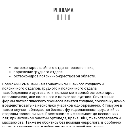
остеохондроз шейного отдела позвоночника,
поражение грудного отдела,
остеохондроз пояснично-крестцовой области.
Возможны смешанные варианты или: шейного грудного и
поясничного отделов, грудного и поясничного отдела,
тазобедренного сустава, или полисегментарный остеохондроз
позвоночника, или коленного и плечевого сустава. Сочетанные
формы патологического процесса лечатся труднее, поскольку нужно
воздействовать на несколько участков одновременно. К тому же в
таком случае наблюдается больше функциональных нарушений со
стороны позвоночника. Восстановление занимает до нескольких
лет, при активном участии ортопеда, врача ЛФК, физиотерапевта и
массажиста. Также не обойтись без помощи невролога, в особенно
сложных случаях еще и нейрохирурга, который постоянно