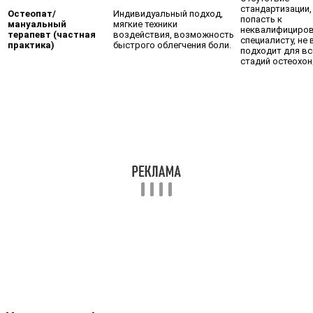
стандартизации,
Остеопат/
Индивидуальный подход,
попасть к
мануальный
мягкие техники
неквалифициро
терапевт (частная
воздействия, возможность
специалисту, не 
практика)
быстрого облегчения боли.
подходит для вс
стадий остеохон