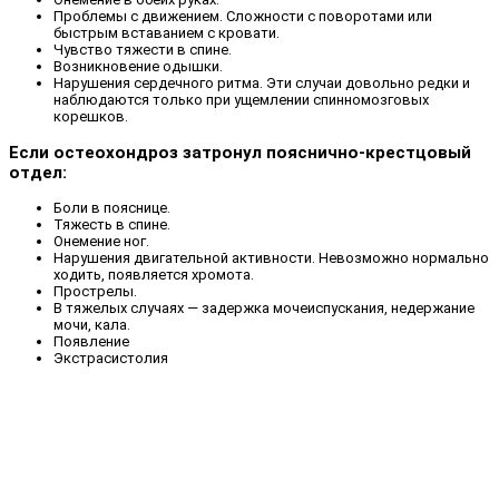
Проблемы с движением. Сложности с поворотами или
быстрым вставанием с кровати.
Чувство тяжести в спине.
Возникновение одышки.
Нарушения сердечного ритма. Эти случаи довольно редки и
наблюдаются только при ущемлении спинномозговых
корешков.
Если остеохондроз затронул пояснично-крестцовый
отдел:
Боли в пояснице.
Тяжесть в спине.
Онемение ног.
Нарушения двигательной активности. Невозможно нормально
ходить, появляется хромота.
Прострелы.
В тяжелых случаях — задержка мочеиспускания, недержание
мочи, кала.
Появление
Экстрасистолия