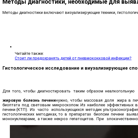
Методы диагностики, необходимые для выя
Методы диагностики включают визуализирующие техники, гистологич
Читайте также:
Стоит ли предохранять детей от пневмококковой инфекции?
Гистологическое исследование и виузализирующие сп
Для того, чтобы диагностировать таким образом неалкогольную
жировую болезнь печени
нужно, чтобы массовая доля жира в пе
биоптата под световым микроскопом. Из наиболее эффективных в
печени (КТП). Из часто использующихся методик ультрасонографи
гистологических методиках, то в препаратах биопсии печени выя
мононуклеарами, а также некроз гепатоцитов. При злокачественн