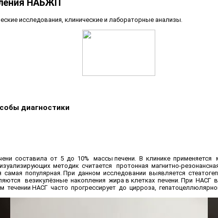
вления НАБЖП
еские исследования, клинические и лабораторные анализы.
особы диагностики
чени составила от 5 до 10% массы печени. В клинике применяется
изуализирующих методик считается протонная магнитно-резонансна
я самая популярная. При данном исследовании выявляется стеатоге
вляются везикулёзные накопления жира в клетках печени. При НАСГ
ом течении НАСГ часто прогрессирует до цирроза, гепатоцеллюлярн