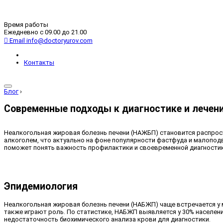
Время работы
Ежедневно с 09.00 до 21.00
Email
info@doctoryurov.com
Контакты
Блог
›
Современные подходы к диагностике и лече
Неалкогольная жировая болезнь печени (НАЖБП) становится распрост
алкоголем, что актуально на фоне популярности фастфуда и малопод
поможет понять важность профилактики и своевременной диагностик
Эпидемиология
Неалкогольная жировая болезнь печени (НАБЖП) чаще встречается у 
также играют роль. По статистике, НАБЖП выявляется у 30% населен
недостаточность биохимического анализа крови для диагностики.