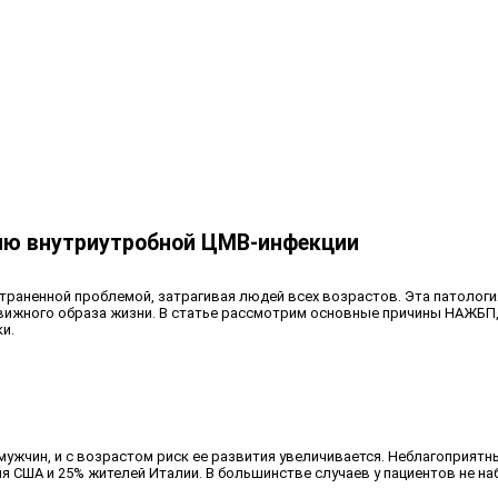
нию внутриутробной ЦМВ-инфекции
раненной проблемой, затрагивая людей всех возрастов. Эта патология 
вижного образа жизни. В статье рассмотрим основные причины НАЖБП,
и.
мужчин, и с возрастом риск ее развития увеличивается. Неблагоприят
ия США и 25% жителей Италии. В большинстве случаев у пациентов не 