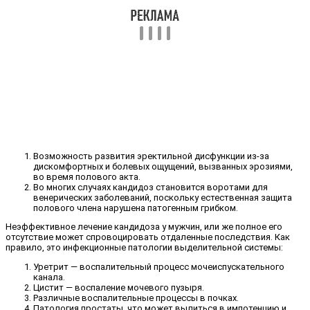
Возможность развития эректильной дисфункции из-за
дискомфортных и болевых ощущений, вызванных эрозиями,
во время полового акта.
Во многих случаях кандидоз становится воротами для
венерических заболеваний, поскольку естественная защита
полового члена нарушена патогенным грибком.
Неэффективное лечение кандидоза у мужчин, или же полное его
отсутствие может спровоцировать отдаленные последствия. Как
правило, это инфекционные патологии выделительной системы:
Уретрит — воспалительный процесс мочеиспускательного
канала.
Цистит — воспаление мочевого пузыря.
Различные воспалительные процессы в почках.
Патология простаты, что может вылиться в импотенцию и