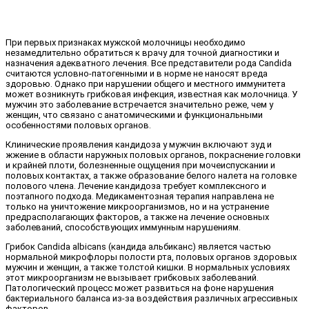
При первых признаках мужской молочницы необходимо
незамедлительно обратиться к врачу для точной диагностики и
назначения адекватного лечения. Все представители рода Candida
считаются условно-патогенными и в норме не наносят вреда
здоровью. Однако при нарушении общего и местного иммунитета
может возникнуть грибковая инфекция, известная как молочница. У
мужчин это заболевание встречается значительно реже, чем у
женщин, что связано с анатомическими и функциональными
особенностями половых органов.
Клинические проявления кандидоза у мужчин включают зуд и
жжение в области наружных половых органов, покраснение головки
и крайней плоти, болезненные ощущения при мочеиспускании и
половых контактах, а также образование белого налета на головке
полового члена. Лечение кандидоза требует комплексного и
поэтапного подхода. Медикаментозная терапия направлена не
только на уничтожение микроорганизмов, но и на устранение
предрасполагающих факторов, а также на лечение основных
заболеваний, способствующих иммунным нарушениям.
Грибок Candida albicans (кандида альбиканс) является частью
нормальной микрофлоры полости рта, половых органов здоровых
мужчин и женщин, а также толстой кишки. В нормальных условиях
этот микроорганизм не вызывает грибковых заболеваний.
Патологический процесс может развиться на фоне нарушения
бактериального баланса из-за воздействия различных агрессивных
факторов.