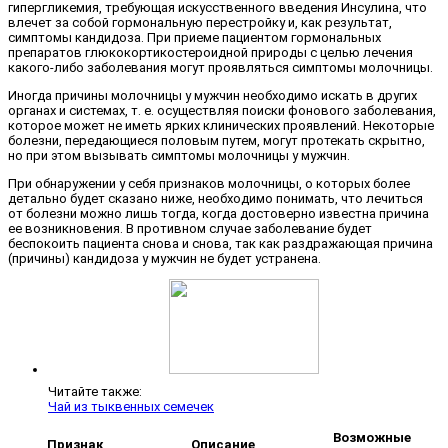
гипергликемия, требующая искусственного введения Инсулина, что
влечет за собой гормональную перестройку и, как результат,
симптомы кандидоза. При приеме пациентом гормональных
препаратов глюкокортикостероидной природы с целью лечения
какого-либо заболевания могут проявляться симптомы молочницы.
Иногда причины молочницы у мужчин необходимо искать в других
органах и системах, т. е. осуществляя поиски фонового заболевания,
которое может не иметь ярких клинических проявлений. Некоторые
болезни, передающиеся половым путем, могут протекать скрытно,
но при этом вызывать симптомы молочницы у мужчин.
При обнаружении у себя признаков молочницы, о которых более
детально будет сказано ниже, необходимо понимать, что лечиться
от болезни можно лишь тогда, когда достоверно известна причина
ее возникновения. В противном случае заболевание будет
беспокоить пациента снова и снова, так как раздражающая причина
(причины) кандидоза у мужчин не будет устранена.
Читайте также:
Чай из тыквенных семечек
Возможные
Признак
Описание