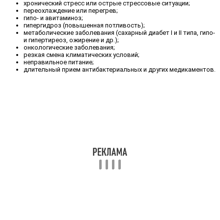
хронический стресс или острые стрессовые ситуации;
переохлаждение или перегрев;
гипо- и авитаминоз;
гипергидроз (повышенная потливость);
метаболические заболевания (сахарный диабет I и II типа, гипо-
и гипертиреоз, ожирение и др.);
онкологические заболевания;
резкая смена климатических условий;
неправильное питание;
длительный прием антибактериальных и других медикаментов.