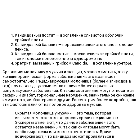
Кандидозный постит — воспаление слизистой оболочки
крайней плоти.
Кандидозный баланит — поражение слизистого слоя головки
пениса.
Кандидозный баланопостит — воспаление как крайней плоти,
так и головки полового члена одновременно.
Уретрит, вызванный грибком Candida, — воспаление уретры.
Сравнивая молочницу у мужчин и женщин, можно отметить, что у
женщин хроническая форма заболевания часто возникает
самостоятельно. Рецидивирующая молочница (более 4 эпизодов в
год) почти всегда указывает на наличие более серьезных
сопутствующих заболеваний. К таким состояниям могут относиться
сахарный диабет, гормональные нарушения, значительное снижение
иммунитета, дисбактериоз и другие. Рассмотрим более подробно, как
эти факторы влияют на половое здоровье мужчин.
Скрытая молочница у мужчин — это тема, которая
вызывает множество вопросов среди специалистов.
Эксперты отмечают, что данное заболевание часто
остается незамеченным, так как симптомы могут быть
слабо выражены или вовсе отсутствовать. Врачи
подчеркивают, что кандидоз может проявляться в