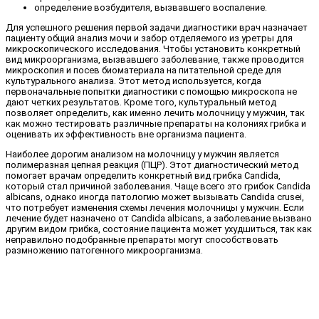
определение возбудителя, вызвавшего воспаление.
Для успешного решения первой задачи диагностики врач назначает
пациенту общий анализ мочи и забор отделяемого из уретры для
микроскопического исследования. Чтобы установить конкретный
вид микроорганизма, вызвавшего заболевание, также проводится
микроскопия и посев биоматериала на питательной среде для
культурального анализа. Этот метод используется, когда
первоначальные попытки диагностики с помощью микроскопа не
дают четких результатов. Кроме того, культуральный метод
позволяет определить, как именно лечить молочницу у мужчин, так
как можно тестировать различные препараты на колониях грибка и
оценивать их эффективность вне организма пациента.
Наиболее дорогим анализом на молочницу у мужчин является
полимеразная цепная реакция (ПЦР). Этот диагностический метод
помогает врачам определить конкретный вид грибка Candida,
который стал причиной заболевания. Чаще всего это грибок Candida
albicans, однако иногда патологию может вызывать Candida crusei,
что потребует изменения схемы лечения молочницы у мужчин. Если
лечение будет назначено от Candida albicans, а заболевание вызвано
другим видом грибка, состояние пациента может ухудшиться, так как
неправильно подобранные препараты могут способствовать
размножению патогенного микроорганизма.