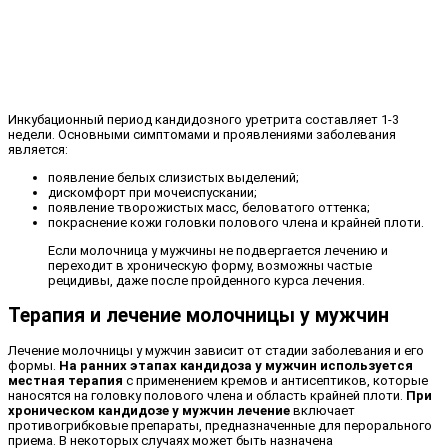
Инкубационный период кандидозного уретрита составляет 1-3
недели. Основными симптомами и проявлениями заболевания
является:
появление белых слизистых выделений;
дискомфорт при мочеиспускании;
появление творожистых масс, беловатого оттенка;
покраснение кожи головки полового члена и крайней плоти.
Если молочница у мужчины не подвергается лечению и
переходит в хроническую форму, возможны частые
рецидивы, даже после пройденного курса лечения.
Терапия и лечение молочницы у мужчин
Лечение молочницы у мужчин зависит от стадии заболевания и его
формы.
На ранних этапах кандидоза у мужчин используется
местная терапия
с применением кремов и антисептиков, которые
наносятся на головку полового члена и область крайней плоти.
При
хроническом кандидозе у мужчин лечение
включает
противогрибковые препараты, предназначенные для перорального
приема. В некоторых случаях может быть назначена