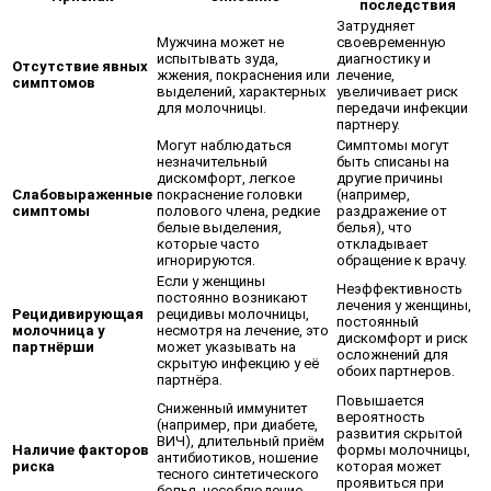
последствия
Затрудняет
Мужчина может не
своевременную
испытывать зуда,
диагностику и
Отсутствие явных
жжения, покраснения или
лечение,
симптомов
выделений, характерных
увеличивает риск
для молочницы.
передачи инфекции
партнеру.
Могут наблюдаться
Симптомы могут
незначительный
быть списаны на
дискомфорт, легкое
другие причины
Слабовыраженные
покраснение головки
(например,
симптомы
полового члена, редкие
раздражение от
белые выделения,
белья), что
которые часто
откладывает
игнорируются.
обращение к врачу.
Если у женщины
Неэффективность
постоянно возникают
лечения у женщины,
Рецидивирующая
рецидивы молочницы,
постоянный
молочница у
несмотря на лечение, это
дискомфорт и риск
партнёрши
может указывать на
осложнений для
скрытую инфекцию у её
обоих партнеров.
партнёра.
Повышается
Сниженный иммунитет
вероятность
(например, при диабете,
развития скрытой
ВИЧ), длительный приём
Наличие факторов
формы молочницы,
антибиотиков, ношение
риска
которая может
тесного синтетического
проявиться при
белья, несоблюдение