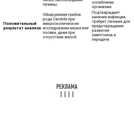
ослаблении
гигиены.
организма.
Подтверждает
Обнаружение грибов
наличие инфекции,
рода Candida при
требует лечения для
Положительный
микроскопическом
предотвращения
результат анализа
исследовании мазка или
развития
посеве, даже при
симптомов и
отсутствии жалоб.
передачи.