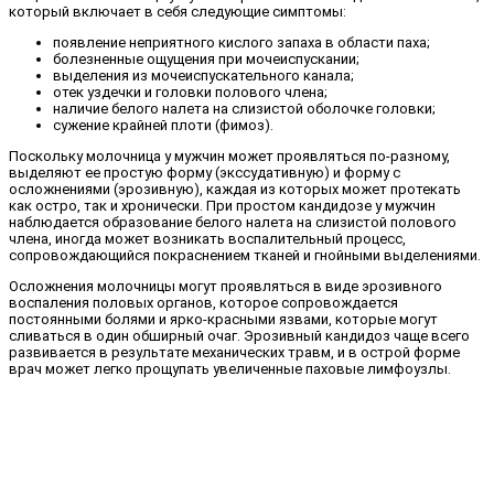
который включает в себя следующие симптомы:
появление неприятного кислого запаха в области паха;
болезненные ощущения при мочеиспускании;
выделения из мочеиспускательного канала;
отек уздечки и головки полового члена;
наличие белого налета на слизистой оболочке головки;
сужение крайней плоти (фимоз).
Поскольку молочница у мужчин может проявляться по-разному,
выделяют ее простую форму (экссудативную) и форму с
осложнениями (эрозивную), каждая из которых может протекать
как остро, так и хронически. При простом кандидозе у мужчин
наблюдается образование белого налета на слизистой полового
члена, иногда может возникать воспалительный процесс,
сопровождающийся покраснением тканей и гнойными выделениями.
Осложнения молочницы могут проявляться в виде эрозивного
воспаления половых органов, которое сопровождается
постоянными болями и ярко-красными язвами, которые могут
сливаться в один обширный очаг. Эрозивный кандидоз чаще всего
развивается в результате механических травм, и в острой форме
врач может легко прощупать увеличенные паховые лимфоузлы.