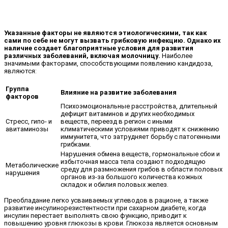
Указанные факторы не являются этиологическими, так как
сами по себе не могут вызвать грибковую инфекцию. Однако их
наличие создает благоприятные условия для развития
различных заболеваний, включая молочницу.
Наиболее
значимыми факторами, способствующими появлению кандидоза,
являются:
Группа
Влияние на развитие заболевания
факторов
Психоэмоциональные расстройства, длительный
дефицит витаминов и других необходимых
Стресс, гипо- и
веществ, переезд в регион с иными
авитаминозы
климатическими условиями приводят к снижению
иммунитета, что затрудняет борьбу с патогенными
грибками.
Нарушения обмена веществ, гормональные сбои и
избыточная масса тела создают подходящую
Метаболические
среду для размножения грибов в области половых
нарушения
органов из-за большого количества кожных
складок и обилия половых желез.
Преобладание легко усваиваемых углеводов в рационе, а также
развитие инсулинорезистентности при сахарном диабете, когда
инсулин перестает выполнять свою функцию, приводит к
повышению уровня глюкозы в крови. Глюкоза является основным