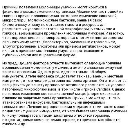
Причины появления молочницы у мужчин могут крыться в
физиологических изменениях организма. Медики считают одной из
главных причин возникновения патологии изменение кишечной
микрофлоры. Молочнокислые бактерии, занимая свою
биологическую нишу, не оставляют места и ресурсов для
размножения условно патогенной микрофлоры, в том числе и
грибков, вызывающие проявления молочницы у мужчин. Известно,
что здоровая кишечная микрофлора во многом является залогом
сильного иммунитета. Дисбактериоз, вызванный отравлением,
злоупотреблением алкоголем или приемом антибиотиков, может
вызвать признаки молочницы у мужчин, протекающие в
субклинической или выраженной форме.
Из предыдущего фактора отчасти вытекают следующие причины
возникновения молочницы у мужчин, а именно снижение иммунной
защиты организма. Однако речь идет не только об общем
иммунитете. В теле человека существует так называемый местный
иммунитет, в том числе и для зоны половых органов. Он отвечает за
специфическую защиту органов от активного размножения условно
патогенных микроорганизмов, в том числе и грибка Cаndida. Однако
не только изменения состава кишечной микрофлоры оказывают
влияние на защитные силы организма. Причина может крыться в
атаке организма вирусами, бактериальными инфекциями,
гельминтами. Лечение определенными медикаментами также может
подавлять функцию иммунитета, от чего бывает молочница у мужчин.
К числу препаратов с таким действием относятся гормоны,
вещества, применяемые в химиотерапии, вторичные метаболиты
грибков и др.