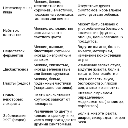
Мелкие, белые,
желтоватые или
Отсутствие других
Непереваренная
коричневые частички,
симптомов, нормальное
пища
похожие на зернышки,
самочувствие ребенка.
волокна или семена.
Может быть связано с
Мелкие, волокнистые
употреблением большого
Избыток
частички, часто
количества фруктов,
клетчатки
светлого цвета.
овощей, цельнозерновых
продуктов.
Мелкие, жирные,
Вздутие живота, боли в
Недостаток
блестящие крупинки,
животе, метеоризм,
ферментов
иногда с неприятным
изменение консистенции
запахом.
стула.
Мелкие, слизистые,
Изменение запаха стула,
Дисбактериоз
иногда зеленоватые
вздутие живота, боли в
или белые крупинки.
животе, беспокойство.
Мелкие, белые,
Зуд в области ануса,
Глисты (редко)
подвижные частички
беспокойство, плохой
(чаще всего острицы).
сон, снижение аппетита.
Связано с приемом
Прием
Цвет и консистенция
определенных
некоторых
крупинок зависят от
медикаментов (например,
лекарств
препарата.
сорбентов).
Различные по цвету и
Боли в животе, рвота,
Заболевания
консистенции крупинки,
диарея, лихорадка, потеря
ЖКТ (редко)
часто сопровождаются
веса.
другими симптомами.