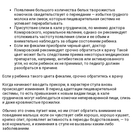
Появление большого количества белых творожистых
комочков свидетельствует о переедании — избытке грудного
молока или смеси, которые пищеварительная система не
успевает перерабатывать.
Присутствие слизи в кале у грудничков, по мнению доктора
Комаровского, нормальное явление, однако он рекомендует
отслеживать частоту появления слизи и ее объем и
внимательно наблюдать за общим состоянием ребенка.
Если же фекалии приобрели черный цвет, доктор
Комаровский рекомендует срочно обратиться к врачу. Такой
цвет может быть следствием приема некоторых медицинских
препаратов, например, антибиотиков или активированного
угля, но если ребенок их не принимал, то педиатр должен
разобраться в причине.
Если у ребенка такого цвета фекалии, срочно обратитесь к врачу
Когда начинают вводить прикорм, в характере стула вновь
происходят изменения. В период адаптации пищеварительной
системы, то есть привыкания к новым видам пищи, в кале
грудничков могут наблюдаться комочки непереваренной пищи, слизь
и даже кровянистые прожилки.
Обычно это очень пугает мам, но им стоит обратить внимание на
поведение малыша: если он чувствует себя хорошо, хорошо кушает,
крепко спит, проявляет активность в периоды бодрствования, — то
всё нормально, и изменения в стуле не вызваны каким-либо
заболеванием.