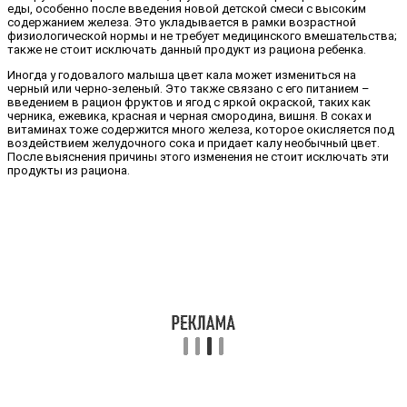
еды, особенно после введения новой детской смеси с высоким
содержанием железа. Это укладывается в рамки возрастной
физиологической нормы и не требует медицинского вмешательства;
также не стоит исключать данный продукт из рациона ребенка.
Иногда у годовалого малыша цвет кала может измениться на
черный или черно-зеленый. Это также связано с его питанием –
введением в рацион фруктов и ягод с яркой окраской, таких как
черника, ежевика, красная и черная смородина, вишня. В соках и
витаминах тоже содержится много железа, которое окисляется под
воздействием желудочного сока и придает калу необычный цвет.
После выяснения причины этого изменения не стоит исключать эти
продукты из рациона.