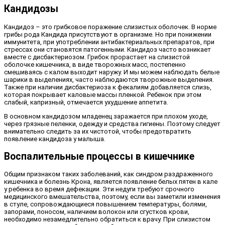
Кандидозы
Кандидоз – это грибковое поражение слизистых оболочек. В норме
грибы рода Кандида присутствуют в организме. Но при понижении
иммунитета, при употреблении антибактериальных препаратов, при
стрессах они становятся патогенными. Кандидоз часто возникает
вместе с дисбактериозом. Грибок прорастает на слизистой
оболочке кишечника, в виде творожных масс, постепенно
смешиваясь с калом выходит наружу. И мы можем наблюдать белые
шарики в выделениях, часто наблюдаются творожные выделения.
Также при наличии дисбактериоза к фекалиям добавляется слизь,
которая покрывает каловые массы пленкой. Ребенок при этом
слабый, капризный, отмечается ухудшение аппетита.
В основном кандидозом младенец заражается при плохом уходе,
через грязные пеленки, одежду и средства гигиены. Поэтому следует
внимательно следить за их чистотой, чтобы предотвратить
появление кандидоза у малыша.
Воспалительные процессы в кишечнике
Общим признаком таких заболеваний, как синдром раздраженного
кишечника и болезнь Крона, является появление белых пятен в кале
у ребенка во время дефекации. Эти недуги требуют срочного
медицинского вмешательства, поэтому, если вы заметили изменения
в стуле, сопровождающиеся повышением температуры, болями,
запорами, поносом, наличием волокон или сгустков крови,
необходимо незамедлительно обратиться к врачу. При слизистом