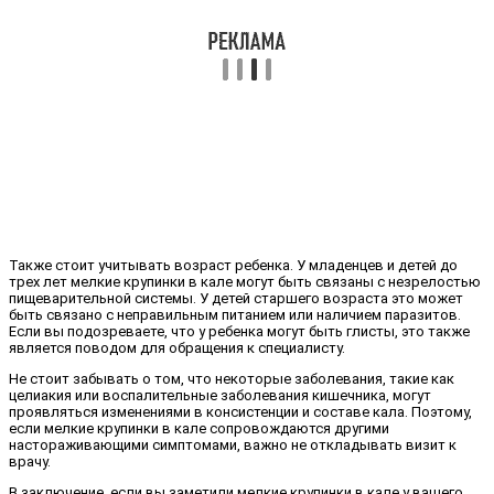
Также стоит учитывать возраст ребенка. У младенцев и детей до
трех лет мелкие крупинки в кале могут быть связаны с незрелостью
пищеварительной системы. У детей старшего возраста это может
быть связано с неправильным питанием или наличием паразитов.
Если вы подозреваете, что у ребенка могут быть глисты, это также
является поводом для обращения к специалисту.
Не стоит забывать о том, что некоторые заболевания, такие как
целиакия или воспалительные заболевания кишечника, могут
проявляться изменениями в консистенции и составе кала. Поэтому,
если мелкие крупинки в кале сопровождаются другими
настораживающими симптомами, важно не откладывать визит к
врачу.
В заключение, если вы заметили мелкие крупинки в кале у вашего