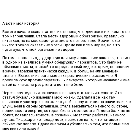
А вот и моя история
Все это начало скапливаться и я поняла, что двигаюсь в каком-то не
том направлении. Стала вести здоровый образ жизни, правильно
питаться, но на мое самочувствие это не повлияло. Врачи тоже
ничего толком сказать не могли. Вроде как все в норме, но я то
чувствую, что мой организм не здоров.
Потом я пошла в одну дорогую клинику и сдала все анализы, так вот
в одном из анализов у меня обнаружили паразитов. Это были не
обычные глисты, а какой-то определенный вид, которым, по словам
врачей, заражен практически каждый, в большей или меньшей
степени. Вывести из организма их практически невозможно. Я
пропила курс противопаразитных лекарств, которые назначили мне
в той клинике, но результата почти не было.
Через пару недель я наткнулась на одну статью в интернете. Эта
статья буквально изменила мою жизнь. Сделала все, как там
написано и уже через несколько дней я почувствовала значительные
улучшения в своем организме. Стала высыпаться намного быстрее,
появилась та энергия, которая была в молодости. Голова больше не
болит, появилась ясность в сознании, мозг стал работать намного
лучше. Пищеварение наладилось, несмотря на то, что питаюсь я
сейчас как попало. Сдала анализы и убедилась в том, что больше во
мне никто не живет!