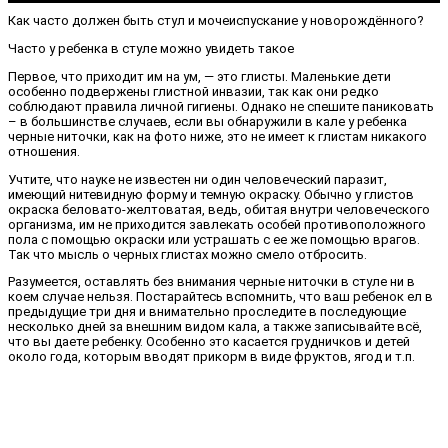
Как часто должен быть стул и мочеиспускание у новорождённого?
Часто у ребенка в стуле можно увидеть такое
Первое, что приходит им на ум, — это глисты. Маленькие дети
особенно подвержены глистной инвазии, так как они редко
соблюдают правила личной гигиены. Однако не спешите паниковать
– в большинстве случаев, если вы обнаружили в кале у ребенка
черные ниточки, как на фото ниже, это не имеет к глистам никакого
отношения.
Учтите, что науке не известен ни один человеческий паразит,
имеющий нитевидную форму и темную окраску. Обычно у глистов
окраска беловато-желтоватая, ведь, обитая внутри человеческого
организма, им не приходится завлекать особей противоположного
пола с помощью окраски или устрашать с ее же помощью врагов.
Так что мысль о черных глистах можно смело отбросить.
Разумеется, оставлять без внимания черные ниточки в стуле ни в
коем случае нельзя. Постарайтесь вспомнить, что ваш ребенок ел в
предыдущие три дня и внимательно проследите в последующие
несколько дней за внешним видом кала, а также записывайте всё,
что вы даете ребенку. Особенно это касается грудничков и детей
около года, которым вводят прикорм в виде фруктов, ягод и т.п.