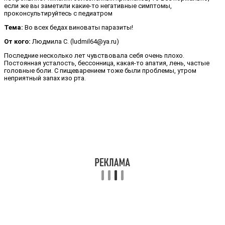
если же вы заметили какие-то негативные симптомы,
проконсультируйтесь с педиатром
Тема:
Во всех бедах виноваты паразиты!
От кого:
Людмила С. (ludmil64@ya.ru)
Последние несколько лет чувствовала себя очень плохо.
Постоянная усталость, бессонница, какая-то апатия, лень, частые
головные боли. С пищеварением тоже были проблемы, утром
неприятный запах изо рта.