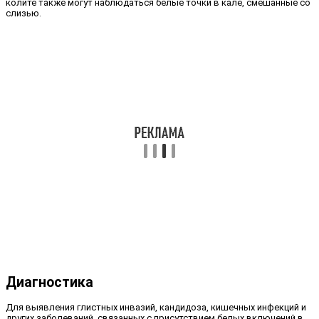
колите также могут наблюдаться белые точки в кале, смешанные со
слизью.
Диагностика
Для выявления глистных инвазий, кандидоза, кишечных инфекций и
других заболеваний, связанных с присутствием белых включений в