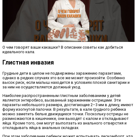
О чем говорят ваши какашки? В описании советы как добиться
идеального кала.
Глистная инвазия
Грудные дети в целом не подвержены заражению паразитами,
однако в редких случаях это все же может произойти. Особенно
высок риск, если малыш находится в условиях плохой санитарии и
за ним не осуществляется должный уход.
Наиболее распространенным глистным заболеванием у детей
является энтеробиоз, вызванный заражением острицами. Эти
паразиты небольшого размера, достигающие 2–3 мм в длину, имеют
форму изогнутой палочки. В результате, в кале грудного ребенка
можно заметить белые движущиеся точки. Поскольку острицы не
размножаются в кишечнике, они выходят с калом и откладывают
яйца. Кроме того, они могут выползать из анального отверстия и
откладывать яйца в анальных складках.
При этом заболевании ребенок может испытывать дискомфорт, что