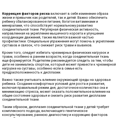
Коррекция факторов риска
включает в себя изменение образа
жизни и привычек как родителей, так и детей. Важно обеспечить
ребенку сбалансированное питание, богатое витаминами и
минералами, что способствует нормальному развитию
соединительной ткани. Регулярная физическая активность,
направленная на укрепление мышечного корсета и улучшение
координации движений, также является важной частью
профилактики. Специальные упражнения могут помочь в укреплении
суставов и связок, что снижает риск травм и вывихов.
Кроме того, следует избегать чрезмерных физических нагрузок и
травм, особенно в раннем возрасте, когда соединительная ткань
еще формируется. Родителям рекомендуется следить за тем, чтобы
дети не занимались спортом, который может привести к чрезмерной
нагрузке на суставы, особенно если в семье есть
предрасположенность к дисплазии.
Важно также учитывать влияние окружающей среды на здоровье
ребенка. Создание комфортных условий для роста и развития,
включая правильный режим дня, достаточное количество сна и
минимизацию стресса, может оказать положительное влияние на
общее состояние здоровья и снизить риск развития дисплазии
соединительной ткани.
Таким образом, дисплазия соединительной ткани у детей требует
комплексного подхода, включающего генетическое
консультирование, раннюю диагностику и коррекцию факторов