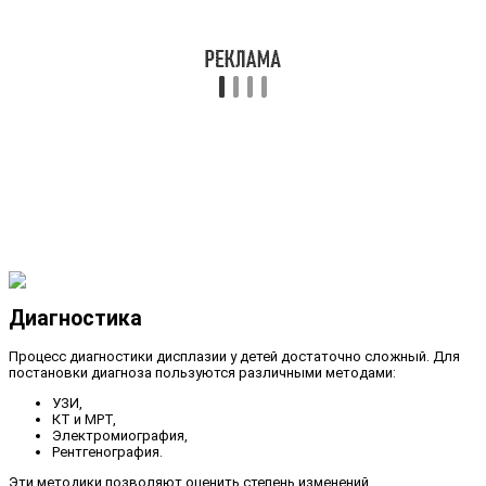
Диагностика
Процесс диагностики дисплазии у детей достаточно сложный. Для
постановки диагноза пользуются различными методами:
УЗИ,
КТ и МРТ,
Электромиография,
Рентгенография.
Эти методики позволяют оценить степень изменений