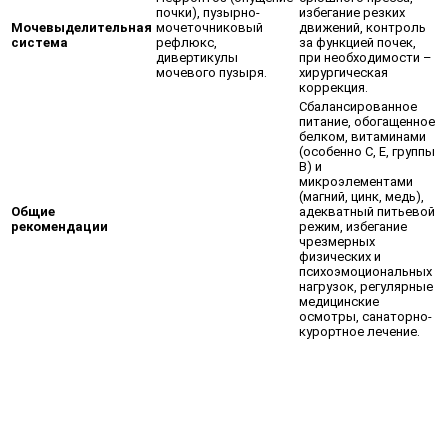
почки), пузырно-
избегание резких
Мочевыделительная
мочеточниковый
движений, контроль
система
рефлюкс,
за функцией почек,
дивертикулы
при необходимости –
мочевого пузыря.
хирургическая
коррекция.
Сбалансированное
питание, обогащенное
белком, витаминами
(особенно С, Е, группы
В) и
микроэлементами
(магний, цинк, медь),
Общие
адекватный питьевой
рекомендации
режим, избегание
чрезмерных
физических и
психоэмоциональных
нагрузок, регулярные
медицинские
осмотры, санаторно-
курортное лечение.