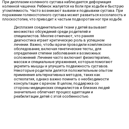
При дисплазии коленного сустава наблюдается деформация
коленной чашечки. Ребенок жалуется на боли при ходьбе и быструю
утомляемость. Часто возникают вывихи и подвывихи сустава. При
поражении голеностопного сустава может развиться косолапость и
плоскостопие, что приводит к частым подворотам ног при ходьбе.
Дисплазия соединительной ткани у детей вызывает
множество обсуждений среди родителей и
специалистов. Многие отмечают, что ранняя
диагностика играет критическую роль в успешном
лечении. Важно, чтобы врачи проводили комплексное
обследование, включая генетические тесты, для
определения степени заболевания и возможных
осложнений. Лечение часто включает физиотерапию,
массаж и специальные упражнения, которые помогают
укрепить мышцы и улучшить подвижность суставов.
Некоторые родители делятся положительным опытом
применения альтернативных методов, таких как
остеопатия, однако важно помнить о необходимости
консультации с врачом. В целом, поддержка со
стороны медицинских специалистов и близких людей
значительно облегчает процесс адаптации и
реабилитации детей с этой особенностью.