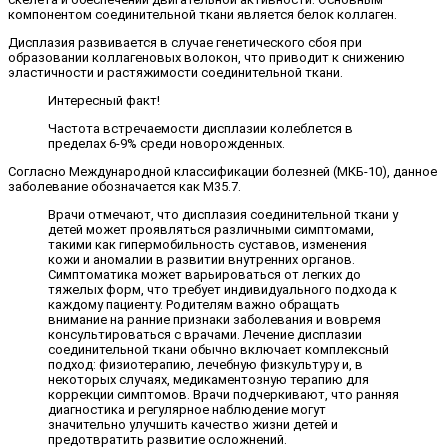
компонентом соединительной ткани является белок коллаген.
Дисплазия развивается в случае генетического сбоя при
образовании коллагеновых волокон, что приводит к снижению
эластичности и растяжимости соединительной ткани.
Интересный факт!
Частота встречаемости дисплазии колеблется в
пределах 6-9% среди новорожденных.
Согласно Международной классификации болезней (МКБ-10), данное
заболевание обозначается как М35.7.
Врачи отмечают, что дисплазия соединительной ткани у
детей может проявляться различными симптомами,
такими как гипермобильность суставов, изменения
кожи и аномалии в развитии внутренних органов.
Симптоматика может варьироваться от легких до
тяжелых форм, что требует индивидуального подхода к
каждому пациенту. Родителям важно обращать
внимание на ранние признаки заболевания и вовремя
консультироваться с врачами. Лечение дисплазии
соединительной ткани обычно включает комплексный
подход: физиотерапию, лечебную физкультуру и, в
некоторых случаях, медикаментозную терапию для
коррекции симптомов. Врачи подчеркивают, что ранняя
диагностика и регулярное наблюдение могут
значительно улучшить качество жизни детей и
предотвратить развитие осложнений.