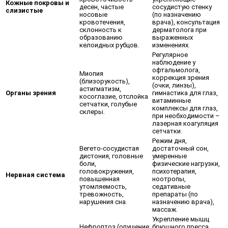
Кожные покровы и
десен, частые
сосудистую стенку
слизистые
носовые
(по назначению
кровотечения,
врача), консультация
склонность к
дерматолога при
образованию
выраженных
келоидных рубцов.
изменениях.
Регулярное
наблюдение у
офтальмолога,
Миопия
коррекция зрения
(близорукость),
(очки, линзы),
астигматизм,
Органы зрения
гимнастика для глаз,
косоглазие, отслойка
витаминные
сетчатки, голубые
комплексы для глаз,
склеры.
при необходимости –
лазерная коагуляция
сетчатки.
Режим дня,
Вегето-сосудистая
достаточный сон,
дистония, головные
умеренные
боли,
физические нагрузки,
головокружения,
психотерапия,
Нервная система
повышенная
ноотропы,
утомляемость,
седативные
тревожность,
препараты (по
нарушения сна.
назначению врача),
массаж.
Укрепление мышц
Нефроптоз (опущение
брюшного пресса,