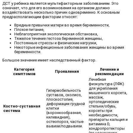
ДСТ у ребенка является мультифакторным заболеванием. Это
означает, что для его возникновения на организм должно
воздействовать несколько причин одновременно. К основным
предрасполагающим факторам относят:
Вредные привычки матери во время беременности,
Плохое питание,
Неблагоприятная экологическая обстановка,
Тяжелое течение гестоза беременной женщины,
Постоянные стрессы и физические нагрузки,
Некоторые инфекционные заболевания женщины во время
беременности.
Большое значение имеет наследственный фактор.
Категория
Лечение и
Проявления
симптомов
рекомендации
Лечебная
физкультура (ЛФК)
для укрепления
Гипермобильность
мышечного корсета,
суставов, сколиоз,
массаж,
плоскостопие,
ортопедические
деформации грудной
Костно-суставная
стельки/обувь,
клетки
система
корсеты при
(воронкообразная,
необходимости,
килевидная),
препараты кальция и
остеопороз, частые
витамина D,
вывихи/подвывихи.
хондропротекторы
(по назначению