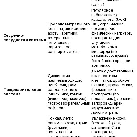
врача).
Регулярное
наблюдение у
кардиолога, ЭхоКГ,
Пролапс митрального
ЭКГ, ограничение
клапана, аневризмы
чрезмерных
аорты, аритмии,
физических нагрузок,
Сердечно-
артериальная
препараты для
сосудистая система
гипотензия,
улучшения
варикозное
метаболизма
расширение вен.
миокарда (по
назначению врача),
бета-блокаторы при
аритмиях.
Диета с достаточным
Дискинезия
количеством
желчевыводящих
клетчатки, дробное
путей, синдром
питание, прокинетики,
Пищеварительная
раздраженного
ферментные
система
кишечника, грыжи
препараты (по
(пупочные, паховые),
показаниям), лечение
гастроэзофагеальный
запоров/диареи,
рефлюкс.
хирургическое
лечение грыж.
Тонкая, легко
Увлажнение кожи,
ранимая кожа, стрии
бережный уход,
(растяжки),
витамины С и Е,
повышенная
препараты,
кровоточивость
укрепляющие