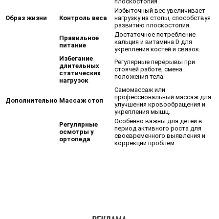
плоскостопия.
Избыточный вес увеличивает
Образ жизни
Контроль веса
нагрузку на стопы, способствуя
развитию плоскостопия.
Достаточное потребление
Правильное
кальция и витамина D для
питание
укрепления костей и связок.
Избегание
Регулярные перерывы при
длительных
стоячей работе, смена
статических
положения тела.
нагрузок
Самомассаж или
профессиональный массаж для
Дополнительно
Массаж стоп
улучшения кровообращения и
укрепления мышц.
Особенно важны для детей в
Регулярные
период активного роста для
осмотры у
своевременного выявления и
ортопеда
коррекции проблем.