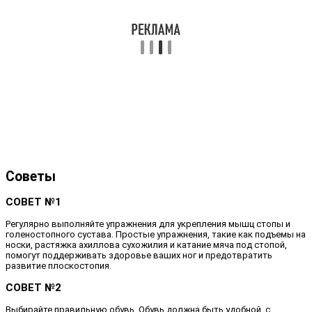
Советы
СОВЕТ №1
Регулярно выполняйте упражнения для укрепления мышц стопы и
голеностопного сустава. Простые упражнения, такие как подъемы на
носки, растяжка ахиллова сухожилия и катание мяча под стопой,
помогут поддерживать здоровье ваших ног и предотвратить
развитие плоскостопия.
СОВЕТ №2
Выбирайте правильную обувь. Обувь должна быть удобной, с