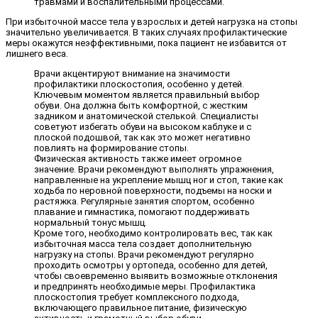
травмами и воспалительными процессами.
При избыточной массе тела у взрослых и детей нагрузка на стопы
значительно увеличивается. В таких случаях профилактические
меры окажутся неэффективными, пока пациент не избавится от
лишнего веса.
Врачи акцентируют внимание на значимости
профилактики плоскостопия, особенно у детей.
Ключевым моментом является правильный выбор
обуви. Она должна быть комфортной, с жестким
задником и анатомической стелькой. Специалисты
советуют избегать обуви на высоком каблуке и с
плоской подошвой, так как это может негативно
повлиять на формирование стопы.
Физическая активность также имеет огромное
значение. Врачи рекомендуют выполнять упражнения,
направленные на укрепление мышц ног и стоп, такие как
ходьба по неровной поверхности, подъемы на носки и
растяжка. Регулярные занятия спортом, особенно
плавание и гимнастика, помогают поддерживать
нормальный тонус мышц.
Кроме того, необходимо контролировать вес, так как
избыточная масса тела создает дополнительную
нагрузку на стопы. Врачи рекомендуют регулярно
проходить осмотры у ортопеда, особенно для детей,
чтобы своевременно выявить возможные отклонения
и предпринять необходимые меры. Профилактика
плоскостопия требует комплексного подхода,
включающего правильное питание, физическую