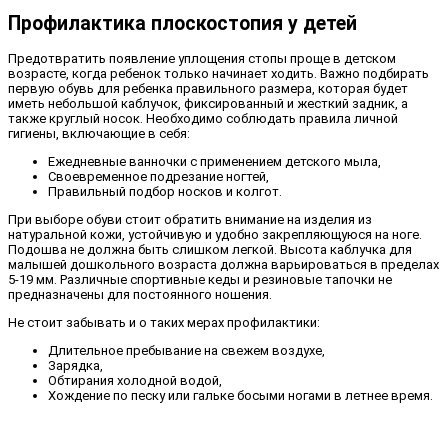
Профилактика плоскостопия у детей
Предотвратить появление уплощения стопы проще в детском
возрасте, когда ребенок только начинает ходить. Важно подбирать
первую обувь для ребенка правильного размера, которая будет
иметь небольшой каблучок, фиксированный и жесткий задник, а
также круглый носок. Необходимо соблюдать правила личной
гигиены, включающие в себя:
Ежедневные ванночки с применением детского мыла,
Своевременное подрезание ногтей,
Правильный подбор носков и колгот.
При выборе обуви стоит обратить внимание на изделия из
натуральной кожи, устойчивую и удобно закрепляющуюся на ноге.
Подошва не должна быть слишком легкой. Высота каблучка для
малышей дошкольного возраста должна варьироваться в пределах
5-19 мм. Различные спортивные кеды и резиновые тапочки не
предназначены для постоянного ношения.
Не стоит забывать и о таких мерах профилактики:
Длительное пребывание на свежем воздухе,
Зарядка,
Обтирания холодной водой,
Хождение по песку или гальке босыми ногами в летнее время.