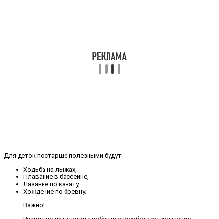
Для деток постарше полезными будут:
Ходьба на лыжах,
Плавание в бассейне,
Лазание по канату,
Хождение по бревну.
Важно!
Развитию патологии у ребенка способствует хождение