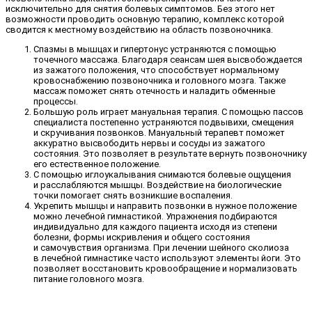
исключительно для снятия болевых симптомов. Без этого нет
возможности проводить основную терапию, комплекс которой
сводится к местному воздействию на область позвоночника.
Спазмы в мышцах и гипертонус устраняются с помощью
точечного массажа. Благодаря сеансам шея высвобождается
из зажатого положения, что способствует нормальному
кровоснабжению позвоночника и головного мозга. Также
массаж поможет снять отечность и наладить обменные
процессы.
Большую роль играет мануальная терапия. С помощью пассов
специалиста постепенно устраняются подвывихи, смещения
и скручивания позвонков. Мануальный терапевт поможет
аккуратно высвободить нервы и сосуды из зажатого
состояния. Это позволяет в результате вернуть позвоночнику
его естественное положение.
С помощью иглоукалывания снимаются болевые ощущения
и расслабляются мышцы. Воздействие на биологические
точки помогает снять возникшие воспаления.
Укрепить мышцы и направить позвонки в нужное положение
можно лечебной гимнастикой. Упражнения подбираются
индивидуально для каждого пациента исходя из степени
болезни, формы искривления и общего состояния
и самочувствия организма. При лечении шейного сколиоза
в лечебной гимнастике часто используют элементы йоги. Это
позволяет восстановить кровообращение и нормализовать
питание головного мозга.