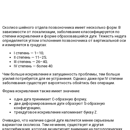
Сколиоз шейного отдела позвоночника имеет несколько форм. В
зависимости от локализации, заболевание классифицируется по
степени искривления и форме образовавшейся дуги. Тяжесть недуга
определяется углом отклонения позвоночника от вертикальной оси
и измеряется в градусах:
I степень — 1–10;
II степень — 11–25;
III степень — 26–40;
IV степень — более 40.
Чем больше искривление и запущенность проблемы, тем больше
усилий потребуется для ее устранения. Однако даже при IV степени
заболевания существует вероятность обойтись без операции.
Форма искривления также имеет значение:
одна дуга принимает C-образную форму;
две деформированные дуги образуют S-образную
конфигурацию;
трехдуговое искривление напоминает букву Z.
Очевидно, что наличие одной дуги является менее серьезным
вариантом сколиоза. Тем не менее, существует и другая
классификация, которая акцентирует внимание на патологических