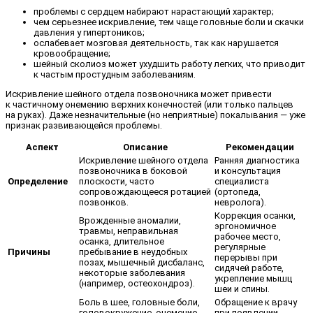
проблемы с сердцем набирают нарастающий характер;
чем серьезнее искривление, тем чаще головные боли и скачки
давления у гипертоников;
ослабевает мозговая деятельность, так как нарушается
кровообращение;
шейный сколиоз может ухудшить работу легких, что приводит
к частым простудным заболеваниям.
Искривление шейного отдела позвоночника может привести
к частичному онемению верхних конечностей (или только пальцев
на руках). Даже незначительные (но неприятные) покалывания — уже
признак развивающейся проблемы.
Аспект
Описание
Рекомендации
Искривление шейного отдела
Ранняя диагностика
позвоночника в боковой
и консультация
Определение
плоскости, часто
специалиста
сопровождающееся ротацией
(ортопеда,
позвонков.
невролога).
Коррекция осанки,
Врожденные аномалии,
эргономичное
травмы, неправильная
рабочее место,
осанка, длительное
регулярные
Причины
пребывание в неудобных
перерывы при
позах, мышечный дисбаланс,
сидячей работе,
некоторые заболевания
укрепление мышц
(например, остеохондроз).
шеи и спины.
Боль в шее, головные боли,
Обращение к врачу
головокружение, онемение
при появлении