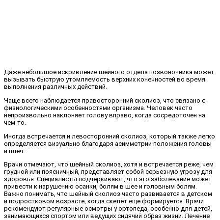
Даже небольшое искривление шейного отдела позвоночника может
вызывать быструю утомляемость верхних конечностей во время
выполнения различных действий.
Чаще всего наблюдается правосторонний сколиоз, что связано с
физиологическими особенностями организма. Человек часто
непроизвольно наклоняет голову вправо, когда сосредоточен на
чем-то.
Иногда встречается и левосторонний сколиоз, который также легко
определяется визуально благодаря асимметрии положения головы
и плеч.
Врачи отмечают, что шейный сколиоз, хотя и встречается реже, чем
грудной или поясничный, представляет собой серьезную угрозу для
здоровья. Специалисты подчеркивают, что это заболевание может
привести к нарушению осанки, болям в шее и головным болям.
Важно понимать, что шейный сколиоз часто развивается в детском
и подростковом возрасте, когда скелет еще формируется. Врачи
рекомендуют регулярные осмотры у ортопеда, особенно для детей,
занимающихся спортом или ведущих сидячий образ жизни. Лечение