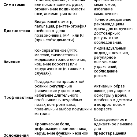
Симптомы
или покалывание в руках,
симптомов,
ограничение подвижности
избегание
шеи, асимметрия плеч.
самолечения.
Точное следование
Визуальный осмотр,
рекомендациям
пальпация, рентгенография
врача для получения
Диагностика
шейного отдела
достоверных
позвоночника, МРТ или КТ
результатов
(при необходимости).
обследования.
Индивидуальный
Консервативное (ЛФК,
подход к лечению,
массаж, физиотерапия,
регулярное
медикаментозное лечение,
Лечение
выполнение
ношение корсета) или
упражнений,
хирургическое (в тяжелых
соблюдение
случаях).
режима.
Поддержание правильной
осанки, регулярные
Активный образ
физические упражнения,
жизни, регулярные
избегание длительного
осмотры у врача,
Профилактика
пребывания в неудобных
особенно в детском
позах, контроль веса,
и подростковом
правильный выбор подушки и
возрасте.
матраса.
Своевременное и
Хронические боли,
адекватное лечение
деформация позвоночника,
для
нарушение функций нервной
предотвращения
Осложнения