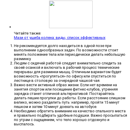
Читайте также:
Мази от ушиба колена: виды, список эффективных
Не рекомендуется долго находиться в одной позе при
выполнении однообразных задач. По возможности стоит
менять положение тела или периодически делать небольшую
разминку.
Людям с сидячей работой следует внимательно следить за
своей осанкой и включать в рабочий процесс технические
перерывы для разминки мышц. Отличным вариантом будет
возможность «прогуляться» по офису или спуститься по
лестнице в столовую за очередной чашкой чая.
Важно вести активный образ жизни. Если нет времени на
занятия спортом или посещение фитнес-клубов, утренняя
зарядка станет отличной альтернативой. Постарайтесь
делать пешие прогулки до работы. Если расстояние слишком
велико, можно разделить путь: например, пройти 15 минут
пешком и затем 10 минут доехать на автобусе.
Необходимо обратить внимание на качество спального места
и правильно подбирать удобные подушки. Важно просыпаться
по утрам с ощущением, что тело хорошо отдохнуло и
выспалось.