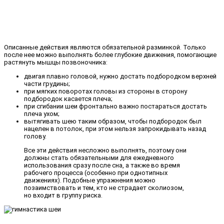
Описанные действия являются обязательной разминкой. Только
после нее можно выполнять более глубокие движения, помогающие
растянуть мышцы позвоночника:
двигая плавно головой, нужно достать подбородком верхней
части грудины;
при мягких поворотах головы из стороны в сторону
подбородок касается плеча;
при сгибании шеи фронтально важно постараться достать
плеча ухом;
вытягивать шею таким образом, чтобы подбородок был
нацелен в потолок, при этом нельзя запрокидывать назад
голову.
Все эти действия несложно выполнять, поэтому они
должны стать обязательными для ежедневного
использования сразу после сна, а также во время
рабочего процесса (особенно при однотипных
движениях). Подобные упражнения можно
позаимствовать и тем, кто не страдает сколиозом,
но входит в группу риска.