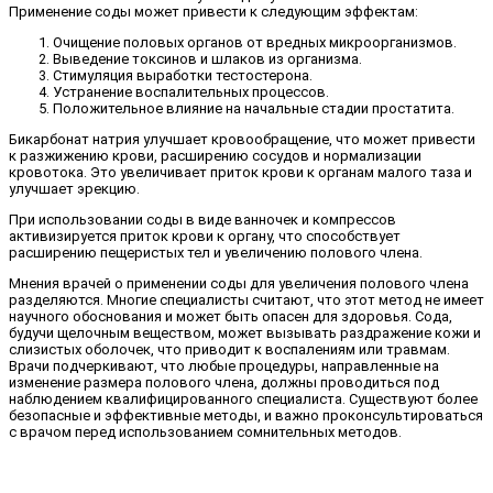
Применение соды может привести к следующим эффектам:
Очищение половых органов от вредных микроорганизмов.
Выведение токсинов и шлаков из организма.
Стимуляция выработки тестостерона.
Устранение воспалительных процессов.
Положительное влияние на начальные стадии простатита.
Бикарбонат натрия улучшает кровообращение, что может привести
к разжижению крови, расширению сосудов и нормализации
кровотока. Это увеличивает приток крови к органам малого таза и
улучшает эрекцию.
При использовании соды в виде ванночек и компрессов
активизируется приток крови к органу, что способствует
расширению пещеристых тел и увеличению полового члена.
Мнения врачей о применении соды для увеличения полового члена
разделяются. Многие специалисты считают, что этот метод не имеет
научного обоснования и может быть опасен для здоровья. Сода,
будучи щелочным веществом, может вызывать раздражение кожи и
слизистых оболочек, что приводит к воспалениям или травмам.
Врачи подчеркивают, что любые процедуры, направленные на
изменение размера полового члена, должны проводиться под
наблюдением квалифицированного специалиста. Существуют более
безопасные и эффективные методы, и важно проконсультироваться
с врачом перед использованием сомнительных методов.