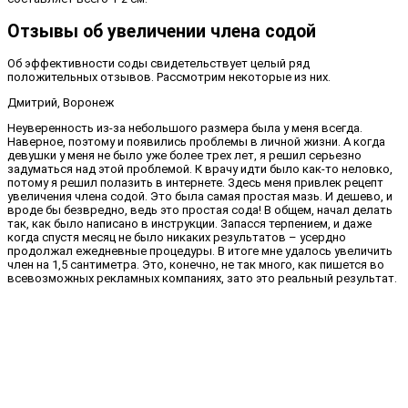
Отзывы об увеличении члена содой
Об эффективности соды свидетельствует целый ряд
положительных отзывов. Рассмотрим некоторые из них.
Дмитрий, Воронеж
Неуверенность из-за небольшого размера была у меня всегда.
Наверное, поэтому и появились проблемы в личной жизни. А когда
девушки у меня не было уже более трех лет, я решил серьезно
задуматься над этой проблемой. К врачу идти было как-то неловко,
потому я решил полазить в интернете. Здесь меня привлек рецепт
увеличения члена содой. Это была самая простая мазь. И дешево, и
вроде бы безвредно, ведь это простая сода! В общем, начал делать
так, как было написано в инструкции. Запасся терпением, и даже
когда спустя месяц не было никаких результатов – усердно
продолжал ежедневные процедуры. В итоге мне удалось увеличить
член на 1,5 сантиметра. Это, конечно, не так много, как пишется во
всевозможных рекламных компаниях, зато это реальный результат.