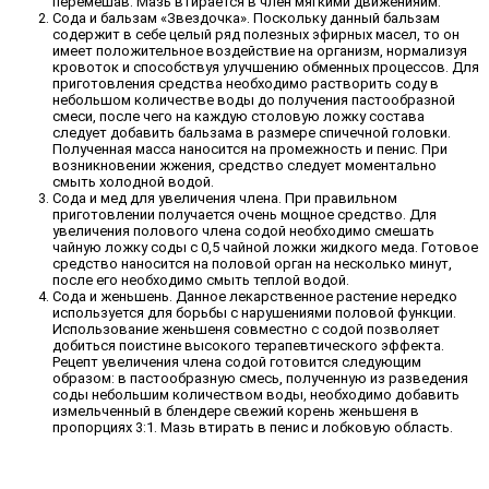
перемешав. Мазь втирается в член мягкими движенияим.
Сода и бальзам «Звездочка». Поскольку данный бальзам
содержит в себе целый ряд полезных эфирных масел, то он
имеет положительное воздействие на организм, нормализуя
кровоток и способствуя улучшению обменных процессов. Для
приготовления средства необходимо растворить соду в
небольшом количестве воды до получения пастообразной
смеси, после чего на каждую столовую ложку состава
следует добавить бальзама в размере спичечной головки.
Полученная масса наносится на промежность и пенис. При
возникновении жжения, средство следует моментально
смыть холодной водой.
Сода и мед для увеличения члена. При правильном
приготовлении получается очень мощное средство. Для
увеличения полового члена содой необходимо смешать
чайную ложку соды с 0,5 чайной ложки жидкого меда. Готовое
средство наносится на половой орган на несколько минут,
после его необходимо смыть теплой водой.
Сода и женьшень. Данное лекарственное растение нередко
используется для борьбы с нарушениями половой функции.
Использование женьшеня совместно с содой позволяет
добиться поистине высокого терапевтического эффекта.
Рецепт увеличения члена содой готовится следующим
образом: в пастообразную смесь, полученную из разведения
соды небольшим количеством воды, необходимо добавить
измельченный в блендере свежий корень женьшеня в
пропорциях 3:1. Мазь втирать в пенис и лобковую область.