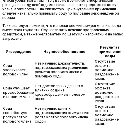
Чтобы убедиться в том, что у вас не возникнет аллергической
реакции на соду, необходимо сначала нанести средство на кожу
члена, а уже потом – на слизистую. При внутреннем применении
следует изначально принимать соду по половине рекомендуемой
порции.
Также следует помнить, что вопреки сложившемуся мнению, сода
имеет срок годности. Осуществлять лечение просроченным
средством, а также желтоватым по цвету или неприятным на запах
запрещено.
Результат
Утверждение
Научное обоснование
применения
соды
Отсутствие
Нет научных доказательств,
Сода
эффекта,
подтверждающих увеличение
увеличивает
возможно
размера полового члена с
половой член
раздражение
помощью соды.
кожи.
Отсутствие
Нет достоверных данных о
Сода улучшает
эффекта,
влиянии соды на
кровообращение
возможно
кровообращение в половом
в половом члене
раздражение
члене.
кожи.
Отсутствие
Сода
Нет научных данных,
эффекта,
способствует
подтверждающих стимуляцию
возможно
росту клеток
роста клеток полового члена
раздражение
полового члена
содой.
кожи.