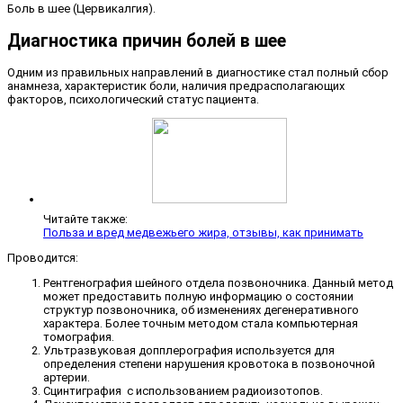
Боль в шее (Цервикалгия).
Диагностика причин болей в шее
Одним из правильных направлений в диагностике стал полный сбор
анамнеза, характеристик боли, наличия предрасполагающих
факторов, психологический статус пациента.
Читайте также:
Польза и вред медвежьего жира, отзывы, как принимать
Проводится:
Рентгенография шейного отдела позвоночника. Данный метод
может предоставить полную информацию о состоянии
структур позвоночника, об изменениях дегенеративного
характера. Более точным методом стала компьютерная
томография.
Ультразвуковая допплерография используется для
определения степени нарушения кровотока в позвоночной
артерии.
Сцинтиграфия с использованием радиоизотопов.