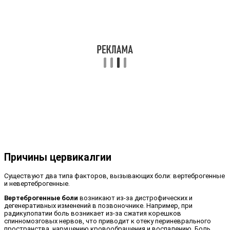
Причины цервикалгии
Существуют два типа факторов, вызывающих боли: вертеброгенные
и невертеброгенные.
Вертеброгенные боли
возникают из-за дистрофических и
дегенеративных изменений в позвоночнике. Например, при
радикулопатии боль возникает из-за сжатия корешков
спинномозговых нервов, что приводит к отеку периневрального
пространства, нарушению кровообращения и воспалению. Боль