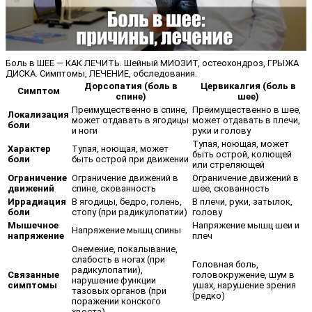
Боль в ШЕЕ — КАК ЛЕЧИТЬ. Шейный МИОЗИТ, остеохондроз, ГРЫЖА
ДИСКА. Симптомы, ЛЕЧЕНИЕ, обследования.
Дорсопатия (боль в
Цервикалгия (боль в
Симптом
спине)
шее)
Преимущественно в спине,
Преимущественно в шее,
Локализация
может отдавать в ягодицы
может отдавать в плечи,
боли
и ноги
руки и голову
Тупая, ноющая, может
Характер
Тупая, ноющая, может
быть острой, колющей
боли
быть острой при движении
или стреляющей
Ограничение
Ограничение движений в
Ограничение движений в
движений
спине, скованность
шее, скованность
Иррадиация
В ягодицы, бедро, голень,
В плечи, руки, затылок,
боли
стопу (при радикулопатии)
голову
Мышечное
Напряжение мышц шеи и
Напряжение мышц спины
напряжение
плеч
Онемение, покалывание,
слабость в ногах (при
Головная боль,
радикулопатии),
Связанные
головокружение, шум в
нарушение функции
симптомы
ушах, нарушение зрения
тазовых органов (при
(редко)
поражении конского
хвоста)