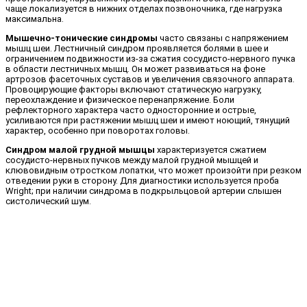
чаще локализуется в нижних отделах позвоночника, где нагрузка
максимальна.
Мышечно-тонические синдромы
часто связаны с напряжением
мышц шеи. Лестничный синдром проявляется болями в шее и
ограничением подвижности из-за сжатия сосудисто-нервного пучка
в области лестничных мышц. Он может развиваться на фоне
артрозов фасеточных суставов и увеличения связочного аппарата.
Провоцирующие факторы включают статическую нагрузку,
переохлаждение и физическое перенапряжение. Боли
рефлекторного характера часто односторонние и острые,
усиливаются при растяжении мышц шеи и имеют ноющий, тянущий
характер, особенно при поворотах головы.
Синдром малой грудной мышцы
характеризуется сжатием
сосудисто-нервных пучков между малой грудной мышцей и
клювовидным отростком лопатки, что может произойти при резком
отведении руки в сторону. Для диагностики используется проба
Wright; при наличии синдрома в подкрыльцовой артерии слышен
систолический шум.