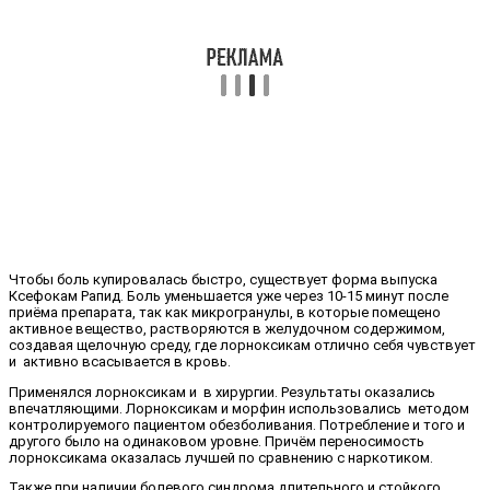
Чтобы боль купировалась быстро, существует форма выпуска
Ксефокам Рапид. Боль уменьшается уже через 10-15 минут после
приёма препарата, так как микрогранулы, в которые помещено
активное вещество, растворяются в желудочном содержимом,
создавая щелочную среду, где лорноксикам отлично себя чувствует
и активно всасывается в кровь.
Применялся лорноксикам и в хирургии. Результаты оказались
впечатляющими. Лорноксикам и морфин использовались методом
контролируемого пациентом обезболивания. Потребление и того и
другого было на одинаковом уровне. Причём переносимость
лорноксикама оказалась лучшей по сравнению с наркотиком.
Также при наличии болевого синдрома длительного и стойкого