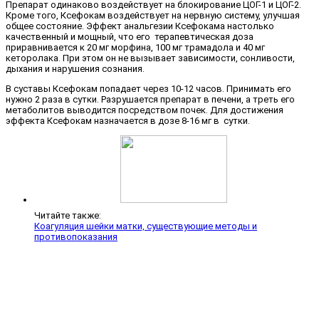
Препарат одинаково воздействует на блокирование ЦОГ-1 и ЦОГ-2.
Кроме того, Ксефокам воздействует на нервную систему, улучшая
общее состояние. Эффект анальгезии Ксефокама настолько
качественный и мощный, что его терапевтическая доза
приравнивается к 20 мг морфина, 100 мг трамадола и 40 мг
кеторолака. При этом он не вызывает зависимости, сонливости,
дыхания и нарушения сознания.
В суставы Ксефокам попадает через 10-12 часов. Принимать его
нужно 2 раза в сутки. Разрушается препарат в печени, а треть его
метаболитов выводится посредством почек. Для достижения
эффекта Ксефокам назначается в дозе 8-16 мг в сутки.
Читайте также:
Коагуляция шейки матки, существующие методы и
противопоказания