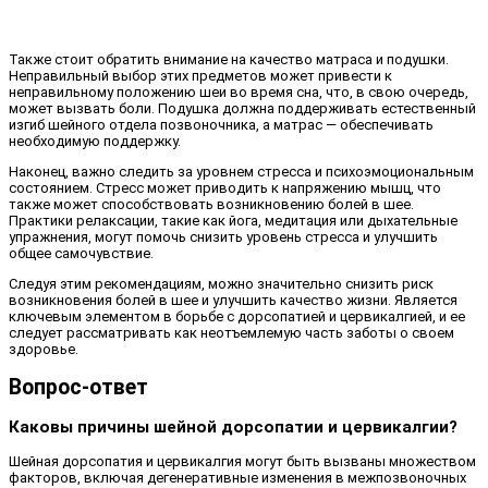
Также стоит обратить внимание на качество матраса и подушки.
Неправильный выбор этих предметов может привести к
неправильному положению шеи во время сна, что, в свою очередь,
может вызвать боли. Подушка должна поддерживать естественный
изгиб шейного отдела позвоночника, а матрас — обеспечивать
необходимую поддержку.
Наконец, важно следить за уровнем стресса и психоэмоциональным
состоянием. Стресс может приводить к напряжению мышц, что
также может способствовать возникновению болей в шее.
Практики релаксации, такие как йога, медитация или дыхательные
упражнения, могут помочь снизить уровень стресса и улучшить
общее самочувствие.
Следуя этим рекомендациям, можно значительно снизить риск
возникновения болей в шее и улучшить качество жизни. Является
ключевым элементом в борьбе с дорсопатией и цервикалгией, и ее
следует рассматривать как неотъемлемую часть заботы о своем
здоровье.
Вопрос-ответ
Каковы причины шейной дорсопатии и цервикалгии?
Шейная дорсопатия и цервикалгия могут быть вызваны множеством
факторов, включая дегенеративные изменения в межпозвоночных