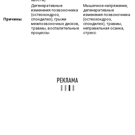
Дегенеративные
Мышечное напряжение,
изменения позвоночника
дегенеративные
(остеохондроз,
изменения позвоночника
Причины
спондилез), грыжи
(остеохондроз,
межпозвоночных дисков,
спондилез), травмы,
травмы, воспалительные
неправильная осанка,
процессы
стресс