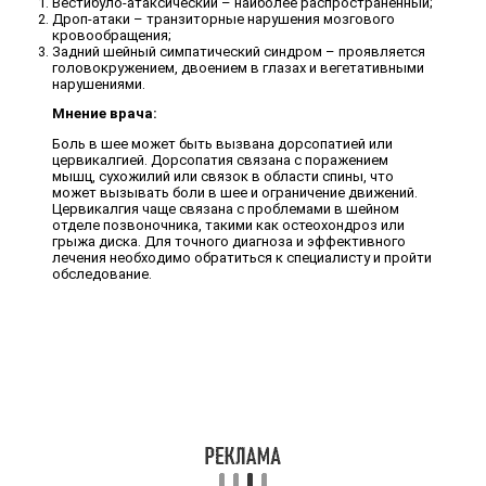
Вестибуло-атаксический – наиболее распространенный;
Дроп-атаки – транзиторные нарушения мозгового
кровообращения;
Задний шейный симпатический синдром – проявляется
головокружением, двоением в глазах и вегетативными
нарушениями.
Мнение врача:
Боль в шее может быть вызвана дорсопатией или
цервикалгией. Дорсопатия связана с поражением
мышц, сухожилий или связок в области спины, что
может вызывать боли в шее и ограничение движений.
Цервикалгия чаще связана с проблемами в шейном
отделе позвоночника, такими как остеохондроз или
грыжа диска. Для точного диагноза и эффективного
лечения необходимо обратиться к специалисту и пройти
обследование.