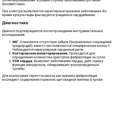
более выраженными. В редких случаях заболевание протекает
бессимптомно.
При осмотре выявляются характерные признаки заболевания. Во
время аускультации фиксируется учащенное сердцебиение.
Диагностика
Диагноз подтверждается после проведения инструментальных
исследований:
ЭКГ
. Отмечается отсутствие зубцов Р(нормальных сокращений
предсердий), вместо них появляются специфические волны f.
Наблюдается нерегулярный сердечный ритм.
Холтеровское мониторирование
. Проводится для
определения количества приступов фибрилляции за сутки.
УЗИ сердца
. Выявляет заболевания сердца, даёт оценку
функции желудочков, обнаруживает внутрисердечные
тромбы.
Для исключения тиреотоксикоза как причины фибрилляции
исследуют содержание гормонов щитовидной железы в крови.