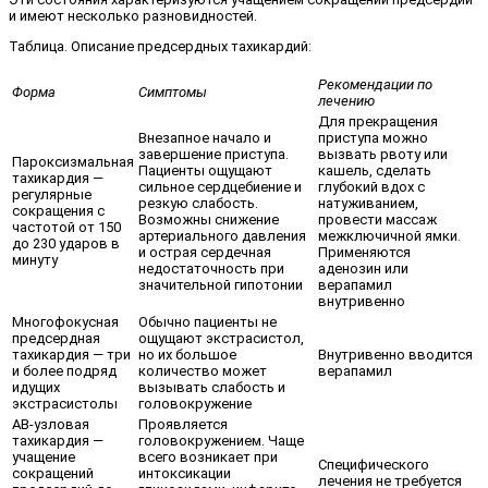
и имеют несколько разновидностей.
Таблица. Описание предсердных тахикардий:
Рекомендации по
Форма
Симптомы
лечению
Для прекращения
Внезапное начало и
приступа можно
завершение приступа.
вызвать рвоту или
Пароксизмальная
Пациенты ощущают
кашель, сделать
тахикардия —
сильное сердцебиение и
глубокий вдох с
регулярные
резкую слабость.
натуживанием,
сокращения с
Возможны снижение
провести массаж
частотой от 150
артериального давления
межключичной ямки.
до 230 ударов в
и острая сердечная
Применяются
минуту
недостаточность при
аденозин или
значительной гипотонии
верапамил
внутривенно
Многофокусная
Обычно пациенты не
предсердная
ощущают экстрасистол,
тахикардия — три
но их большое
Внутривенно вводится
и более подряд
количество может
верапамил
идущих
вызывать слабость и
экстрасистолы
головокружение
АВ-узловая
Проявляется
тахикардия —
головокружением. Чаще
учащение
всего возникает при
Специфического
сокращений
интоксикации
лечения не требуется