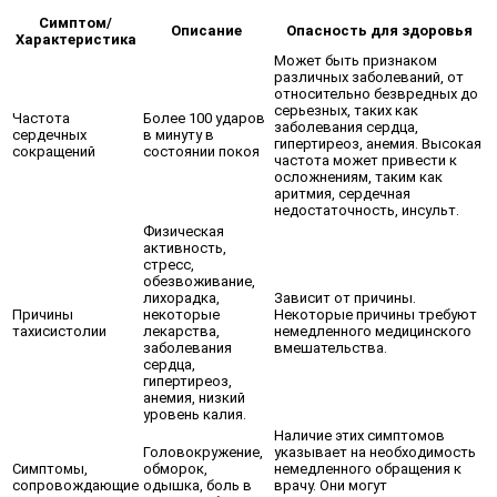
Симптом/
Описание
Опасность для здоровья
Характеристика
Может быть признаком
различных заболеваний, от
относительно безвредных до
серьезных, таких как
Частота
Более 100 ударов
заболевания сердца,
сердечных
в минуту в
гипертиреоз, анемия. Высокая
сокращений
состоянии покоя
частота может привести к
осложнениям, таким как
аритмия, сердечная
недостаточность, инсульт.
Физическая
активность,
стресс,
обезвоживание,
лихорадка,
Зависит от причины.
Причины
некоторые
Некоторые причины требуют
тахисистолии
лекарства,
немедленного медицинского
заболевания
вмешательства.
сердца,
гипертиреоз,
анемия, низкий
уровень калия.
Наличие этих симптомов
Головокружение,
указывает на необходимость
Симптомы,
обморок,
немедленного обращения к
сопровождающие
одышка, боль в
врачу. Они могут