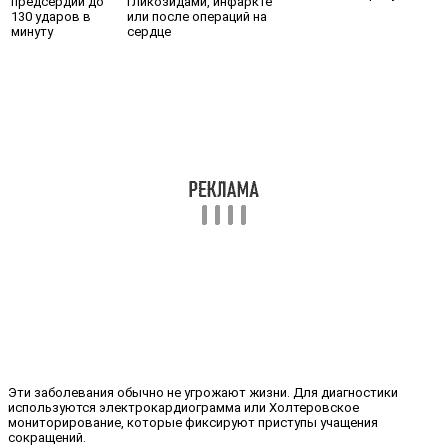
предсердий до
гликозидами, инфаркте
130 ударов в
или после операций на
минуту
сердце
Эти заболевания обычно не угрожают жизни. Для диагностики
используются электрокардиограмма или Холтеровское
мониторирование, которые фиксируют приступы учащения
сокращений.