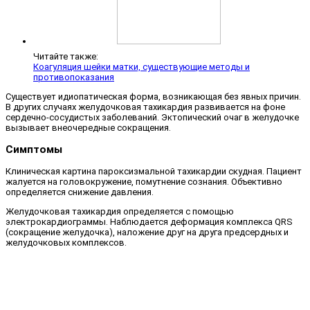
Читайте также:
Коагуляция шейки матки, существующие методы и
противопоказания
Существует идиопатическая форма, возникающая без явных причин.
В других случаях желудочковая тахикардия развивается на фоне
сердечно-сосудистых заболеваний. Эктопический очаг в желудочке
вызывает внеочередные сокращения.
Симптомы
Клиническая картина пароксизмальной тахикардии скудная. Пациент
жалуется на головокружение, помутнение сознания. Объективно
определяется снижение давления.
Желудочковая тахикардия определяется с помощью
электрокардиограммы. Наблюдается деформация комплекса QRS
(сокращение желудочка), наложение друг на друга предсердных и
желудочковых комплексов.