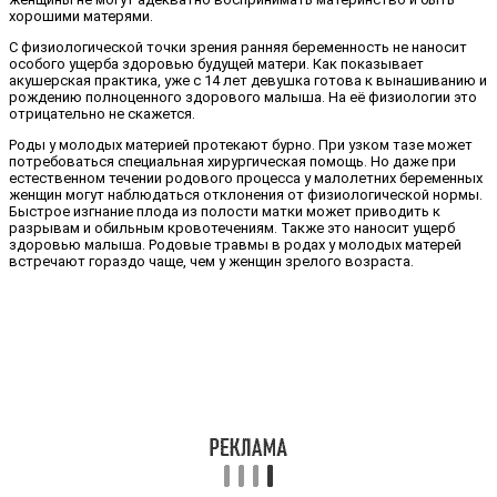
хорошими матерями.
С физиологической точки зрения ранняя беременность не наносит
особого ущерба здоровью будущей матери. Как показывает
акушерская практика, уже с 14 лет девушка готова к вынашиванию и
рождению полноценного здорового малыша. На её физиологии это
отрицательно не скажется.
Роды у молодых материей протекают бурно. При узком тазе может
потребоваться специальная хирургическая помощь. Но даже при
естественном течении родового процесса у малолетних беременных
женщин могут наблюдаться отклонения от физиологической нормы.
Быстрое изгнание плода из полости матки может приводить к
разрывам и обильным кровотечениям. Также это наносит ущерб
здоровью малыша. Родовые травмы в родах у молодых матерей
встречают гораздо чаще, чем у женщин зрелого возраста.