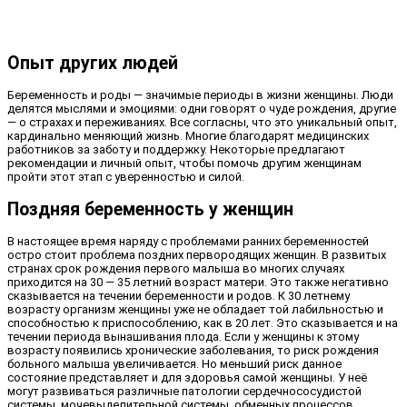
Опыт других людей
Беременность и роды — значимые периоды в жизни женщины. Люди
делятся мыслями и эмоциями: одни говорят о чуде рождения, другие
— о страхах и переживаниях. Все согласны, что это уникальный опыт,
кардинально меняющий жизнь. Многие благодарят медицинских
работников за заботу и поддержку. Некоторые предлагают
рекомендации и личный опыт, чтобы помочь другим женщинам
пройти этот этап с уверенностью и силой.
Поздняя беременность у женщин
В настоящее время наряду с проблемами ранних беременностей
остро стоит проблема поздних первородящих женщин. В развитых
странах срок рождения первого малыша во многих случаях
приходится на 30 — 35 летний возраст матери. Это также негативно
сказывается на течении беременности и родов. К 30 летнему
возрасту организм женщины уже не обладает той лабильностью и
способностью к приспособлению, как в 20 лет. Это сказывается и на
течении периода вынашивания плода. Если у женщины к этому
возрасту появились хронические заболевания, то риск рождения
больного малыша увеличивается. Но меньший риск данное
состояние представляет и для здоровья самой женщины. У неё
могут развиваться различные патологии сердечнососудистой
системы, мочевыделительной системы, обменных процессов.