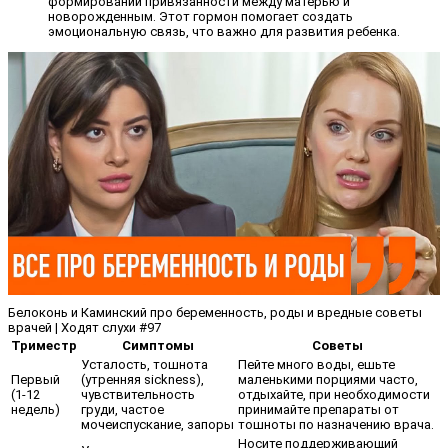
формировании привязанности между матерью и
новорожденным. Этот гормон помогает создать
эмоциональную связь, что важно для развития ребенка.
Белоконь и Каминский про беременность, роды и вредные советы
врачей | Ходят слухи #97
Триместр
Симптомы
Советы
Усталость, тошнота
Пейте много воды, ешьте
Первый
(утренняя sickness),
маленькими порциями часто,
(1-12
чувствительность
отдыхайте, при необходимости
недель)
груди, частое
принимайте препараты от
мочеиспускание, запоры
тошноты по назначению врача.
Носите поддерживающий