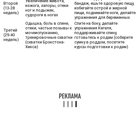
Увеличение живота,
Второй
бандаж, ешьте здоровую пищу,
изжога, запоры, отеки
(13-28
избегайте острой и жирной
ног и лодыжек,
недель)
пищи, поднимайте ноги, делайте
судороги в ногах
упражнения для беременных.
Одышка, боль в спине,
Спите на боку, делайте
отеки, частые позывы к
упражнения Кегеля,
Третий
мочеиспусканию,
поддерживайте спину,
(29-40
тренировочные схватки
готовьтесь к родам (соберите
недель)
(схватки Брэкстона-
сумку в роддом, посетите
Хикса)
курсы подготовки к родам).