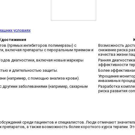
машних условиях
/достижения
тов (прямых ингибиторов полимеразы) с
Возможность дости
и, включая препараты с пероральным приемом и
снижение риска ра
качества жизни пац
тодов диагностики, включая новые маркеры
Ранняя диагностик
эффективности тер
стью и длительностью защиты.
Более эффективная
Упрощение монитор
ни (например, с помощью анализа крови).
инвазивных процеду
 с другими заболеваниями (например, сахарным
Разработка компле
риска развития со
 обсуждений среди пациентов и специалистов. Люди отмечают значите
 препаратов, а также возможность более короткого курса терапии. Э