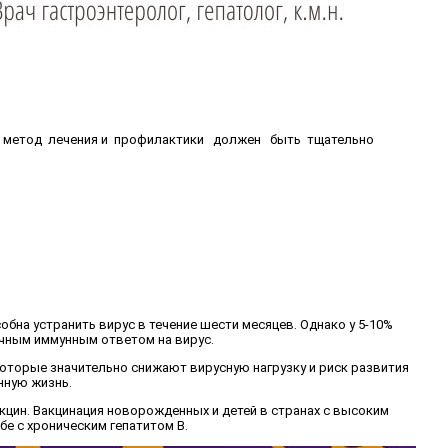
й метод лечения и профилактики должен быть тщательно
обна устранить вирус в течение шести месяцев. Однако у 5-10%
очным иммунным ответом на вирус.
которые значительно снижают вирусную нагрузку и риск развития
нную жизнь.
акцин. Вакцинация новорожденных и детей в странах с высоким
е с хроническим гепатитом B.