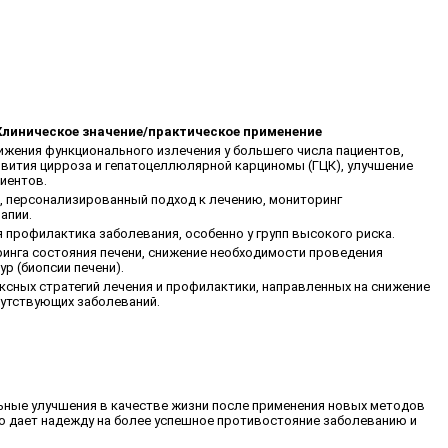
Клиническое значение/практическое применение
жения функционального излечения у большего числа пациентов,
звития цирроза и гепатоцеллюлярной карциномы (ГЦК), улучшение
иентов.
а, персонализированный подход к лечению, мониторинг
апии.
 профилактика заболевания, особенно у групп высокого риска.
инга состояния печени, снижение необходимости проведения
р (биопсии печени).
ксных стратегий лечения и профилактики, направленных на снижение
путствующих заболеваний.
льные улучшения в качестве жизни после применения новых методов
то дает надежду на более успешное противостояние заболеванию и