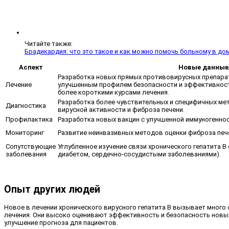
Читайте также:
Брадикардия: что это такое и как можно помочь больному в до
Аспект
Новые данные
Разработка новых прямых противовирусных препара
Лечение
улучшенным профилем безопасности и эффективност
более короткими курсами лечения.
Разработка более чувствительных и специфичных ме
Диагностика
вирусной активности и фиброза печени.
Профилактика
Разработка новых вакцин с улучшенной иммуногенно
Мониторинг
Развитие неинвазивных методов оценки фиброза пече
Сопутствующие
Углубленное изучение связи хронического гепатита В
заболевания
диабетом, сердечно-сосудистыми заболеваниями).
Опыт других людей
Новое в лечении хронического вирусного гепатита В вызывает много
лечения. Они высоко оценивают эффективность и безопасность новых
улучшение прогноза для пациентов.