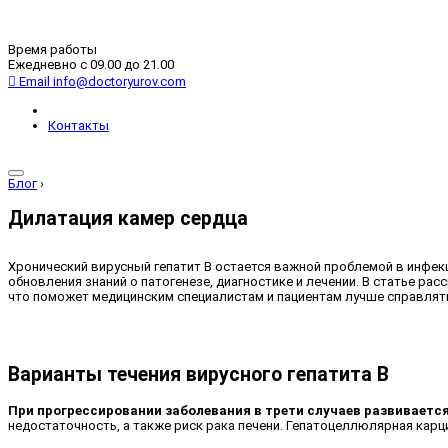
Время работы
Ежедневно с 09.00 до 21.00
Email
info@doctoryurov.com
Контакты
Блог
›
Дилатация камер сердца
Хронический вирусный гепатит В остается важной проблемой в инфе
обновления знаний о патогенезе, диагностике и лечении. В статье ра
что поможет медицинским специалистам и пациентам лучше справлять
Варианты течения вирусного гепатита В
При прогрессировании заболевания в трети случаев развивается
недостаточность, а также риск рака печени. Гепатоцеллюлярная карци