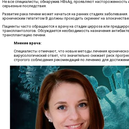
Не все специалисты, обнаружив HBsAg, проявляют настороженность и 
серьезные последствия.
Развитие рака печени может начаться на ранних стадиях заболевания.
хроническим гепатитом В должны проходить скрининг на злокачестве
Пациенты часто обращаются к врачу на стадии цирроза или предцирр
трансплантологов. Обсуждается необходимость назначения антибак
трансплантацию печени.
Мнение врача:
Специалисты отмечают, что новые методы лечения хроническо
вирусологический ответ, что значительно снижает риск прог
строгого соблюдения рекомендаций по лечению для достижени