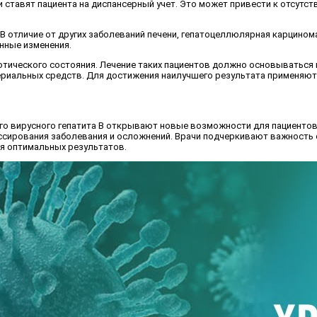
ставят пациента на диспансерный учет. Это может привести к отсутст
 В отличие от других заболеваний печени, гепатоцеллюлярная карцинома
нные изменения.
отического состояния. Лечение таких пациентов должно основываться 
териальных средств. Для достижения наилучшего результата применяю
го вирусного гепатита В открывают новые возможности для пациенто
рессирования заболевания и осложнений. Врачи подчеркивают важност
я оптимальных результатов.