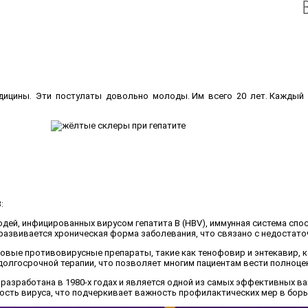
дицины. Эти постулаты довольно молоды. Им всего 20 лет. Кажды
:
юдей, инфицированных вирусом гепатита B (HBV), иммунная система спос
азвивается хроническая форма заболевания, что связано с недостат
новые противовирусные препараты, такие как тенофовир и энтекавир, 
 долгосрочной терапии, что позволяет многим пациентам вести полноце
а разработана в 1980-х годах и является одной из самых эффективных в
сть вируса, что подчеркивает важность профилактических мер в борьб