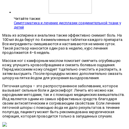
Читайте также:
Симптоматика и лечение дисплазии соединительной ткани у
детей
Мазь из аспирина и анальгина также эффективно снимает боль. На
100 мл йода берут по 4 измельченные таблетки каждого препарата.
Все ингредиенты смешиваются и настаиваются не менее суток.
Такой раствор наносится один раз в неделю, курс лечения
продолжается 4–6 недель.
Массаж ног с камфорным маслом помогает смягчить огрубевшую
кожу, улучшить кровообращение и снизить болевые ощущения.
Перед массажем кожу следует тщательно очистить и распарить, а
затем высушить. После процедуры можно дополнительно смазать
шпору на пятке йодом для ускорения выздоровления.
Пяточная шпора – это распространенное заболевание, которое
вызывает сильные боли и дискомфорт. Лечить его можно как
народными методами, так и с помощью медицинских вмешательств.
Йод является одним из самых эффективных средств благодаря
своим антисептическим и согревающим свойствам. Если лечение
пяточной шпоры с помощью йода не дало результатов в течение
полугода, пациенту может быть рекомендована хирургическая
операция, которая проводится только в запущенных случаях.