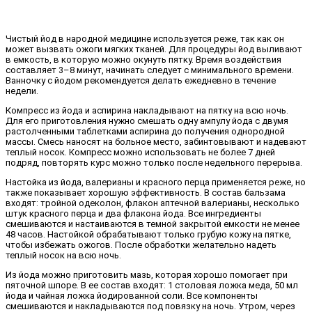
Чистый йод в народной медицине используется реже, так как он
может вызвать ожоги мягких тканей. Для процедуры йод выливают
в емкость, в которую можно окунуть пятку. Время воздействия
составляет 3–8 минут, начинать следует с минимального времени.
Ванночку с йодом рекомендуется делать ежедневно в течение
недели.
Компресс из йода и аспирина накладывают на пятку на всю ночь.
Для его приготовления нужно смешать одну ампулу йода с двумя
растолченными таблетками аспирина до получения однородной
массы. Смесь наносят на больное место, забинтовывают и надевают
теплый носок. Компресс можно использовать не более 7 дней
подряд, повторять курс можно только после недельного перерыва.
Настойка из йода, валерианы и красного перца применяется реже, но
также показывает хорошую эффективность. В состав бальзама
входят: тройной одеколон, флакон аптечной валерианы, несколько
штук красного перца и два флакона йода. Все ингредиенты
смешиваются и настаиваются в темной закрытой емкости не менее
48 часов. Настойкой обрабатывают только грубую кожу на пятке,
чтобы избежать ожогов. После обработки желательно надеть
теплый носок на всю ночь.
Из йода можно приготовить мазь, которая хорошо помогает при
пяточной шпоре. В ее состав входят: 1 столовая ложка меда, 50 мл
йода и чайная ложка йодированной соли. Все компоненты
смешиваются и накладываются под повязку на ночь. Утром, через