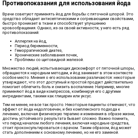
Противопоказания для использования йода
Врачи советуют применять йод для борьбы с пяточной шпорой. Это
средство обладает антисептическими и согревающими свойствами,
быстро проникает в ткани и способствует улучшению
кровообращения. Однако, из-за своей активности, у него есть ряд
противопоказаний:
Аллергия на йод,
Период беременности,
Геморрагический диатез,
Хронические заболевания почек,
Проблемы со щитовидной железой.
Множество людей, испытывающих дискомфорт от пяточной шпоры,
обращаются к народным методам, и йод занимает в этом контексте
особое место. Мнения о его использовании различаются: некоторые
утверждают, что этот доступный и простой продукт действительно
помогает облегчить боль и снизить воспаление. Например, многие
применяют йод в виде компрессов, комбинируя его с другими
ингредиентами, такими как глицерин или уксус.
Тем не менее, не все так просто. Некоторые пациенты отмечают, что
эффект от йода недолговечен, и без комплексного подхода к
лечению, включая физическую терапию и изменения в образе жизни,
достичь устойчивого результата бывает сложно. Важно помнить,
что перед началом любого лечения, включая народные средства,
стоит проконсультироваться с врачом. Таким образом, йод может
стать дополнением к основному лечению, но не его заменой.