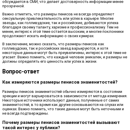
обсуждается в СМИ, что делает достоверность информации менее
прозрачной.
Важно отметить, что размеры пенисов не всегда определяют
сексуальную привлекательность или успех в карьере. Многие
звезды, как голливудские, так и российские, добиваются успеха
благодаря своему таланту, харизме и профессионализму. Тем не
менее, интерес к этой теме остается высоким, и многие поклонники
продолжают искать информацию о своих кумирах.
В заключение, можно сказать, что размеры пенисов как
голливудских, так и российских звезд варьируются, и хотя
некоторые данные могут быть преувеличены, интерес к этой теме не
угасает. Важно помнить, что каждый человек уникален, и размеры не
должны определять его ценность или успех в жизни.
Вопрос-ответ
Как измеряются размеры пенисов знаменитостей?
Размеры пенисов знаменитостей обычно измеряются в состоянии
эрекции и могут варьироваться в зависимости от метода измерения.
Некоторые источники используют данные, полученные от самих
знаменитостей, в то время как другие основываются на слухах или
оценках. Важно помнить, что такие данные могут быть неточными и
не всегда подтверждены.
Почему размеры пенисов знаменитостей вызывают
такой интерес у публики?