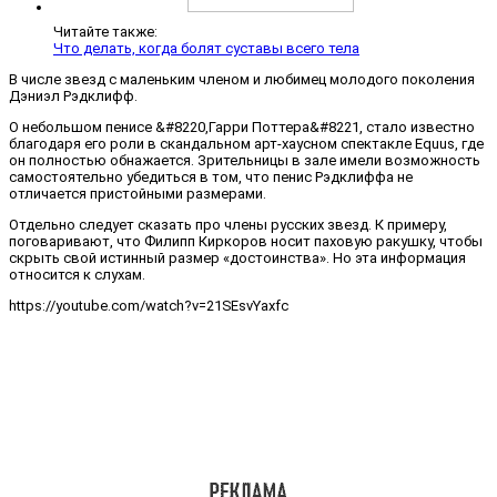
Читайте также:
Что делать, когда болят суставы всего тела
В числе звезд с маленьким членом и любимец молодого поколения
Дэниэл Рэдклифф.
О небольшом пенисе &#8220,Гарри Поттера&#8221, стало известно
благодаря его роли в скандальном арт-хаусном спектакле Equus, где
он полностью обнажается. Зрительницы в зале имели возможность
самостоятельно убедиться в том, что пенис Рэдклиффа не
отличается пристойными размерами.
Отдельно следует сказать про члены русских звезд. К примеру,
поговаривают, что Филипп Киркоров носит паховую ракушку, чтобы
скрыть свой истинный размер «достоинства». Но эта информация
относится к слухам.
https://youtube.com/watch?v=21SEsvYaxfc