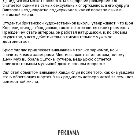
Дэвид Бекхэм может похвастаться щедрыми размерами. Он
считается одним из самых сексуальных спортсменов, и его супруга
Виктория неоднократно подчеркивала, как ей повезло с ним в
интимной жизни.
Студенты британской художественной школы утверждают, что Шон
Коннери, звезда «бондианы», также не стесняется своих размеров.
Прежде чем стать актером, он работал натурщиком, и, по словам
студентов, у него действительно «внушительное мужское
достоинство».
Брюс Уиллис привлекает внимание не только харизмой, но и
значительными размерами. Многие задаются вопросом, почему
Деми Мур выбрала Эштона Кутчера, ведь Брюс остается
привлекательным мужчиной даже в зрелом возрасте.
Сил стал объектом внимания Хайди Клум после того, как она увидела
его в облегающих шортах. У них родилось четверо детей за семь лет
совместной жизни.