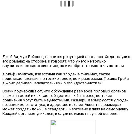
Джей Зи, муж Бейонсе, славится репутацией ловеласа. Ходят слухи о
его романах на стороне, и говорят, что у него не только
внушительное «достоинство», но и изобретательность в постели.
Дольф Лундгрен, известный как злодей в фильмах, также
привлекает женщин не только телом, но и размерами. Певица Грейс
Джонс делилась впечатлениями о его «достоинстве».
Врачи подчеркивают, что обсуждение размеров половых органов
знаменитостей вызывает общественный интерес, но такие
сравнения могут быть неуместными. Размеры варьируются у людей
независимо от статуса, и здоровье важнее. Акцент на размерах
может создать ложные стандарты, негативно влияя на самооценку.
Каждый организм уникален, и слухи не имеют научной основы.