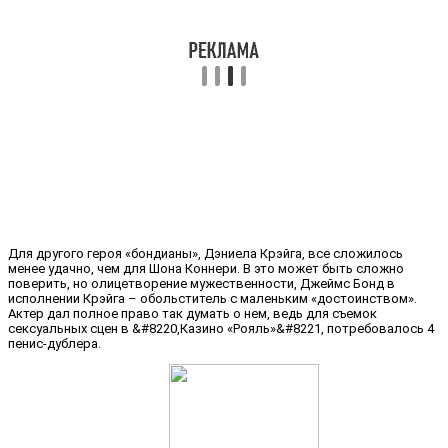
Для другого героя «бондианы», Дэниела Крэйга, все сложилось
менее удачно, чем для Шона Коннери. В это может быть сложно
поверить, но олицетворение мужественности, Джеймс Бонд в
исполнении Крэйга – обольститель с маленьким «достоинством».
Актер дал полное право так думать о нем, ведь для съемок
сексуальных сцен в &#8220,Казино «Рояль»&#8221, потребовалось 4
пенис-дублера.