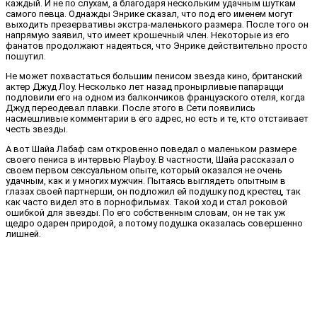
каждый. И не по слухам, а благодаря нескольким удачным шуткам
самого певца. Однажды Энрике сказал, что под его именем могут
выходить презервативы экстра-маленького размера. После того он
напрямую заявил, что имеет крошечный член. Некоторые из его
фанатов продолжают надеяться, что Энрике действительно просто
пошутил.
Не может похвастаться большим пенисом звезда кино, британский
актер Джуд Лоу. Несколько лет назад пронырливые папарацци
подловили его на одном из балкончиков французского отеля, когда
Джуд переодевал плавки. После этого в Сети появились
насмешливые комментарии в его адрес, но есть и те, кто отстаивает
честь звезды.
А вот Шайа Лабаф сам откровенно поведал о маленьком размере
своего пениса в интервью Playboy. В частности, Шайа рассказал о
своем первом сексуальном опыте, который оказался не очень
удачным, как и у многих мужчин. Пытаясь выглядеть опытным в
глазах своей партнерши, он подложил ей подушку под крестец, так
как часто видел это в порнофильмах. Такой ход и стал роковой
ошибкой для звезды. По его собственным словам, он не так уж
щедро одарен природой, а потому подушка оказалась совершенно
лишней.