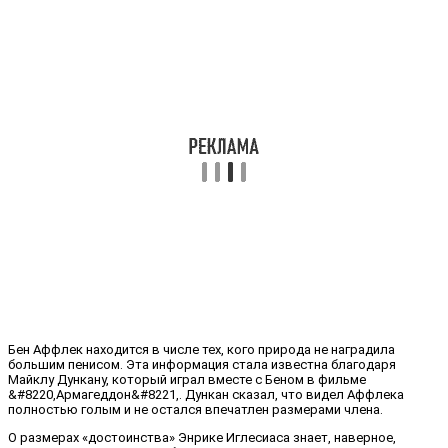
Бен Аффлек находится в числе тех, кого природа не наградила
большим пенисом. Эта информация стала известна благодаря
Майклу Дункану, который играл вместе с Беном в фильме
&#8220,Армагеддон&#8221,. Дункан сказал, что видел Аффлека
полностью голым и не остался впечатлен размерами члена.
О размерах «достоинства» Энрике Иглесиаса знает, наверное,