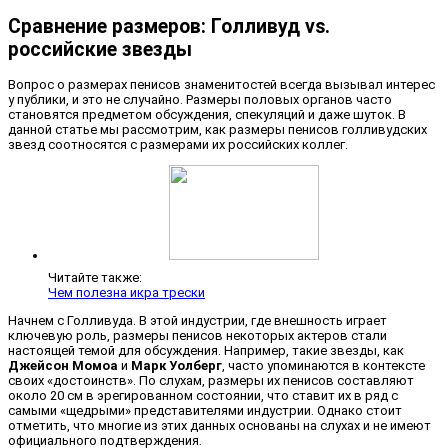
Сравнение размеров: Голливуд vs.
российские звезды
Вопрос о размерах пенисов знаменитостей всегда вызывал интерес
у публики, и это не случайно. Размеры половых органов часто
становятся предметом обсуждения, спекуляций и даже шуток. В
данной статье мы рассмотрим, как размеры пенисов голливудских
звезд соотносятся с размерами их российских коллег.
Читайте также:
Чем полезна икра трески
Начнем с Голливуда. В этой индустрии, где внешность играет
ключевую роль, размеры пенисов некоторых актеров стали
настоящей темой для обсуждения. Например, такие звезды, как
Джейсон Момоа
и
Марк Уолберг
, часто упоминаются в контексте
своих «достоинств». По слухам, размеры их пенисов составляют
около 20 см в эрегированном состоянии, что ставит их в ряд с
самыми «щедрыми» представителями индустрии. Однако стоит
отметить, что многие из этих данных основаны на слухах и не имеют
официального подтверждения.