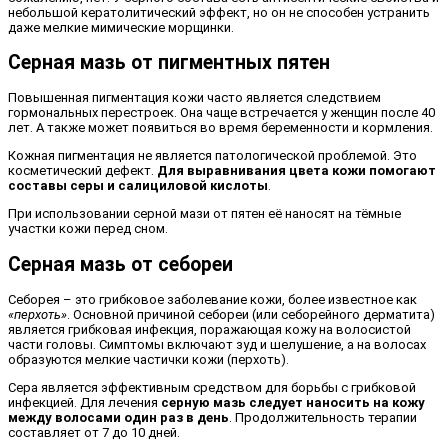
небольшой кератолитический эффект, но он не способен устранить
даже мелкие мимические морщинки.
Серная мазь от пигментных пятен
Повышенная пигментация кожи часто является следствием
гормональных перестроек. Она чаще встречается у женщин после 40
лет. А также может появиться во время беременности и кормления.
Кожная пигментация не является патологической проблемой. Это
косметический дефект.
Для выравнивания цвета кожи помогают
составы серы и салициловой кислоты
.
При использовании серной мази от пятен её наносят на тёмные
участки кожи перед сном.
Серная мазь от себореи
Себорея – это грибковое заболевание кожи, более известное как
«перхоть»
. Основной причиной себореи (или себорейного дерматита)
является грибковая инфекция, поражающая кожу на волосистой
части головы. Симптомы включают зуд и шелушение, а на волосах
образуются мелкие частички кожи (перхоть).
Сера является эффективным средством для борьбы с грибковой
инфекцией. Для лечения
серную мазь следует наносить на кожу
между волосами один раз в день
. Продолжительность терапии
составляет от 7 до 10 дней.