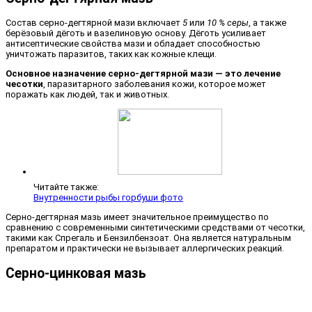
Состав серно-дегтярной мази включает
5
или
10 % серы
, а также
берёзовый дёготь и вазелиновую основу. Дёготь усиливает
антисептические свойства мази и обладает способностью
уничтожать паразитов, таких как кожные клещи.
Основное назначение серно-дегтярной мази — это лечение
чесотки
, паразитарного заболевания кожи, которое может
поражать как людей, так и животных.
Читайте также:
Внутренности рыбы горбуши фото
Серно-дегтярная мазь имеет значительное преимущество по
сравнению с современными синтетическими средствами от чесотки,
такими как Спрегаль и Бензилбензоат. Она является натуральным
препаратом и практически не вызывает аллергических реакций.
Серно-цинковая мазь