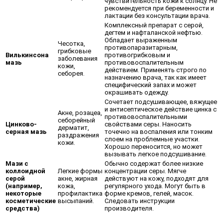
чувствительность кожи к солнцу. Не
рекомендуется при беременности и
лактации без консультации врача.
Комплексный препарат с серой,
дегтем и нафталанской нефтью.
Обладает выраженным
Чесотка,
противопаразитарным,
грибковые
Вилькинсона
противогрибковым и
заболевания
мазь
противовоспалительным
кожи,
действием. Применять строго по
себорея.
назначению врача, так как имеет
специфический запах и может
окрашивать одежду.
Сочетает подсушивающее, вяжущее
и антисептическое действие цинка с
Акне, розацеа,
противовоспалительными
себорейный
Цинково-
свойствами серы. Наносить
дерматит,
серная мазь
точечно на воспаления или тонким
раздражения
слоем на проблемные участки.
кожи.
Хорошо переносится, но может
вызывать легкое подсушивание.
Мази с
Обычно содержат более низкие
коллоидной
Легкие формы
концентрации серы. Мягче
серой
акне, жирная
действуют на кожу, подходят для
(например,
кожа,
регулярного ухода. Могут быть в
некоторые
профилактика
форме кремов, гелей, масок.
косметические
высыпаний.
Следовать инструкции
средства)
производителя.