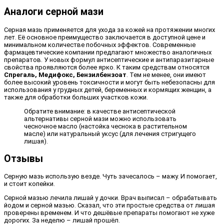
Аналоги серной мази
Серная мазь применяется для ухода за кожей на протяжении многих
лет. Её основное преимущество заключается в доступной цене и
минимальном количестве побочных эффектов. Современные
фармацевтические компании предлагают множество аналогичных
препаратов. У новых формул антисептические и антипаразитарные
свойства проявляются более ярко. К таким средствам относятся
Спрегаль, Медифокс, Бензилбензоат
. Тем не менее, они имеют
более высокий уровень токсичности и могут быть небезопасны для
использования у грудных детей, беременных и кормящих женщин, а
также для обработки больших участков кожи.
Обратите внимание: в качестве антисептической
альтернативы серной мази можно использовать
чесночное масло (настойка чеснока в растительном
масле) или натуральный уксус (для лечения стригущего
лишая).
Отзывы
Серную мазь использую везде. Чуть зачесалось – мажу. И помогает,
и стоит копейки.
Серной мазью лечила лишай у дочки. Врач выписал – обрабатывать
йодом и серной мазью. Сказал, что эти простые средства от лишая
проверены временем. И что дешёвые препараты помогают не хуже
дорогих. За неделю – лишай прошёл.