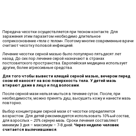
Передача чесотки осуществляется при тесном контакте. Для
заражения этим паразитом необходимо длительное
соприкосновение
«тела с телом»
. Поэтому многие современные врачи
считают чесотку половой инфекцией.
Лечение чесотки серной мазью было популярно пятьдесят лет
назад. До сих пор лечение серой назначают в странах
постсоветского пространства. Европейская медицина использует
другие, более агрессивные средства.
Для того чтобы вывести клещей серной мазью, вечером перед
сном её наносят на всю поверхность тела. У детей мазь
втирают даже в лицо и под волосами
.
После серной мази нельзя мыться в течение суток. После, при
необходимости, можно принять душ, высушить кожу и нанести мазь
повторно.
Выбор концентрации серной мази от чесотки определяется
возрастом. Для детей рекомендуется использовать
10%-ый состав
,
для взрослых –
20% серную мазь
. Сроки лечения составляют
минимум 3 дня – максимум – 7-8 дней.
Через неделю человек
считается вылечившимся
.