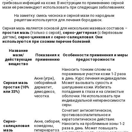
грибковых инфекций на коже. В инструкции по применению серной
мази её рекомендуют использовать при следующих заболеваниях:
На заметку: смесь чеснока и серной мази по народным
рецептам используется для лечения бородавок.
Серная мазь является основой для нескольких мазевых составов –
простая мазь
(только с серой),
серно-дегтярная
(с берёзовым
дёгтем),
серно-цинковая
и
серно-салициловая
.
Они
используются при схожем перечне болезней
.
Название
мази/
Показания к
Особенности применения и меры
действующее
применению
предосторожности
вещество
Наносить тонким слоем на
пораженные участки кожи 1-2 раза
Акне (угри),
в день. Курс лечения индивидуален.
Серная мазь
себорейный
Может вызывать сухость и
простая (10%
дерматит,
шелушение кожи. Избегать
или 33%)
демодекоз,
попадания в глаза и на слизистые
чесотка.
оболочки. Не использовать при
индивидуальной непереносимости
серы.
Сочетает антисептическое,
противовоспалительное и
кератолитическое действие.
Серно-
Акне, себорея,
Наносить на проблемные зоны 1-2
салициловая
комедоны,
раза в день. Может повышать
мазь
гиперкератоз.