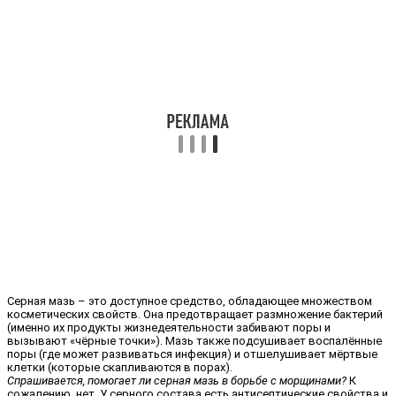
Серная мазь – это доступное средство, обладающее множеством
косметических свойств. Она предотвращает размножение бактерий
(именно их продукты жизнедеятельности забивают поры и
вызывают «чёрные точки»). Мазь также подсушивает воспалённые
поры (где может развиваться инфекция) и отшелушивает мёртвые
клетки (которые скапливаются в порах).
Спрашивается, помогает ли серная мазь в борьбе с морщинами?
К
сожалению, нет. У серного состава есть антисептические свойства и