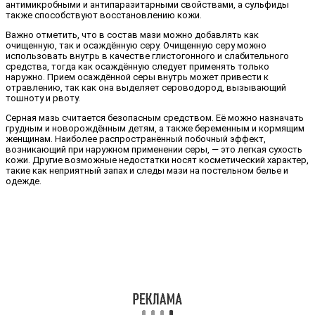
антимикробными и антипаразитарными свойствами, а сульфиды
также способствуют восстановлению кожи.
Важно отметить, что в состав мази можно добавлять как
очищенную, так и осаждённую серу. Очищенную серу можно
использовать внутрь в качестве глистогонного и слабительного
средства, тогда как осаждённую следует применять только
наружно. Прием осаждённой серы внутрь может привести к
отравлению, так как она выделяет сероводород, вызывающий
тошноту и рвоту.
Серная мазь считается безопасным средством. Её можно назначать
грудным и новорождённым детям, а также беременным и кормящим
женщинам. Наиболее распространённый побочный эффект,
возникающий при наружном применении серы, — это легкая сухость
кожи. Другие возможные недостатки носят косметический характер,
такие как неприятный запах и следы мази на постельном белье и
одежде.