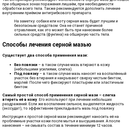
при обширных зонах поражения лишаём, при необходимости
обработки всего тела. Также рекомендуется дополнить лечение
внутренним приёмом антигрибкового препарата.
На заметку: собаке или коту серная мазь будет лучшим и
безопасным средством. Она не станет причиной
отравления, как это может быть при нанесении более
сильных средств (фунгина) на обширную часть тела.
Способы лечения серной мазью
Существует два способа применения мази:
Без повязки
– в таком случае мазь втирают в кожу
(небольшими усилиями, слегка).
Под повязку
– в таком случае мазь наносят на воспалённый
участок без втирания и накрывают сверху чистым бинтом,
марлей. После чего фиксируют пластырем или эластичным
бинтом.
Самый простой способ применения серной мази – слегка
втереть её в кожу
. Его используют при лечении небольших
раздражений. Если же воспаление сильное, выделяется жидкость
(экссудат), то эффективнее прикладывать мазь под повязку.
Инструкция к простой серной мази рекомендует наносить её на
проблемные участки кожи после мытья и высушивания. А после
нанесения – не смывать состав в течение минимум 12 часов.