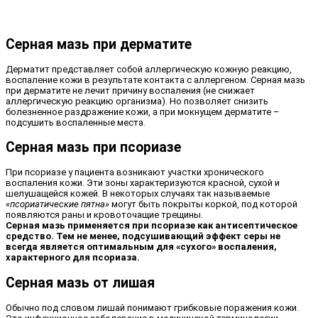
Серная мазь при дерматите
Дерматит представляет собой аллергическую кожную реакцию,
воспаление кожи в результате контакта с аллергеном. Серная мазь
при дерматите не лечит причину воспаления (не снижает
аллергическую реакцию организма). Но позволяет снизить
болезненное раздражение кожи, а при мокнущем дерматите –
подсушить воспаленные места.
Серная мазь при псориазе
При псориазе у пациента возникают участки хронического
воспаления кожи. Эти зоны характеризуются красной, сухой и
шелушащейся кожей. В некоторых случаях так называемые
«псориатические пятна»
могут быть покрыты коркой, под которой
появляются раны и кровоточащие трещины.
Серная мазь применяется при псориазе как антисептическое
средство. Тем не менее, подсушивающий эффект серы не
всегда является оптимальным для «сухого» воспаления,
характерного для псориаза.
Серная мазь от лишая
Обычно под словом лишай понимают грибковые поражения кожи.