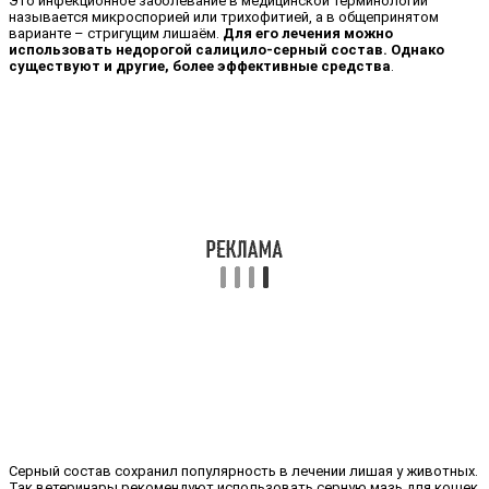
Это инфекционное заболевание в медицинской терминологии
называется микроспорией или трихофитией, а в общепринятом
варианте – стригущим лишаём.
Для его лечения можно
использовать недорогой салицило-серный состав. Однако
существуют и другие, более эффективные средства
.
Серный состав сохранил популярность в лечении лишая у животных.
Так ветеринары рекомендуют использовать серную мазь для кошек