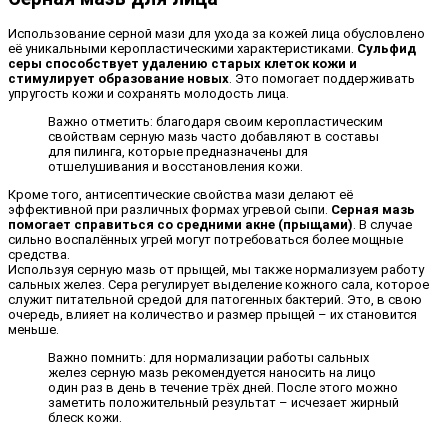
Использование серной мази для ухода за кожей лица обусловлено
её уникальными керопластическими характеристиками.
Сульфид
серы способствует удалению старых клеток кожи и
стимулирует образование новых
. Это помогает поддерживать
упругость кожи и сохранять молодость лица.
Важно отметить: благодаря своим керопластическим
свойствам серную мазь часто добавляют в составы
для пилинга, которые предназначены для
отшелушивания и восстановления кожи.
Кроме того, антисептические свойства мази делают её
эффективной при различных формах угревой сыпи.
Серная мазь
помогает справиться со средними акне (прыщами)
. В случае
сильно воспалённых угрей могут потребоваться более мощные
средства.
Используя серную мазь от прыщей, мы также нормализуем работу
сальных желез. Сера регулирует выделение кожного сала, которое
служит питательной средой для патогенных бактерий. Это, в свою
очередь, влияет на количество и размер прыщей – их становится
меньше.
Важно помнить: для нормализации работы сальных
желез серную мазь рекомендуется наносить на лицо
один раз в день в течение трёх дней. После этого можно
заметить положительный результат – исчезает жирный
блеск кожи.