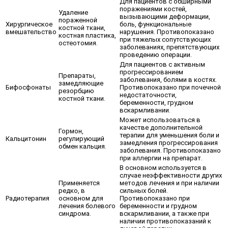
Для пациентов с обширными
поражениями костей,
Удаление
вызывающими деформации,
пораженной
Хирургическое
боль, функциональные
костной ткани,
вмешательство
нарушения. Противопоказано
костная пластика,
при тяжелых сопутствующих
остеотомия.
заболеваниях, препятствующих
проведению операции.
Для пациентов с активным
прогрессированием
Препараты,
заболевания, болями в костях.
замедляющие
Бифосфонаты
Противопоказано при почечной
резорбцию
недостаточности,
костной ткани.
беременности, грудном
вскармливании.
Может использоваться в
качестве дополнительной
Гормон,
терапии для уменьшения боли и
Кальцитонин
регулирующий
замедления прогрессирования
обмен кальция.
заболевания. Противопоказано
при аллергии на препарат.
В основном используется в
случае неэффективности других
Применяется
методов лечения и при наличии
редко, в
сильных болей.
Радиотерапия
основном для
Противопоказано при
лечения болевого
беременности и грудном
синдрома.
вскармливании, а также при
наличии противопоказаний к