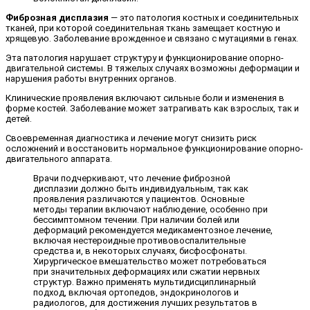
Фиброзная дисплазия
— это патология костных и соединительных
тканей, при которой соединительная ткань замещает костную и
хрящевую. Заболевание врожденное и связано с мутациями в генах.
Эта патология нарушает структуру и функционирование опорно-
двигательной системы. В тяжелых случаях возможны деформации и
нарушения работы внутренних органов.
Клинические проявления включают сильные боли и изменения в
форме костей. Заболевание может затрагивать как взрослых, так и
детей.
Своевременная диагностика и лечение могут снизить риск
осложнений и восстановить нормальное функционирование опорно-
двигательного аппарата.
Врачи подчеркивают, что лечение фиброзной
дисплазии должно быть индивидуальным, так как
проявления различаются у пациентов. Основные
методы терапии включают наблюдение, особенно при
бессимптомном течении. При наличии болей или
деформаций рекомендуется медикаментозное лечение,
включая нестероидные противовоспалительные
средства и, в некоторых случаях, бисфосфонаты.
Хирургическое вмешательство может потребоваться
при значительных деформациях или сжатии нервных
структур. Важно применять мультидисциплинарный
подход, включая ортопедов, эндокринологов и
радиологов, для достижения лучших результатов в