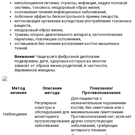
неполноценное питание, стрессы, инфекции, недуги половой
системы, токсикоз, нездоровый образ жизни,
осложнения течения инфекционных заболеваний,
побочные эффекты бесконтрольного приема лекарств,
интоксикация организма вследствие употребления токсичных
веществ,
нездоровый образ жизни,
травмы опорно-двигательного аппарата, патологические
переломы, повлекшие осложнения,
оставшиеся без лечения воспаления костно-мышечных
тканей.
Внимание
! Чаще всего фиброзной дисплазии
подвержены дети, здоровье которых во многом
зависит от образа жизни родителей, в частности,
беременной женщины.
Метод
Описание
Показания/
лечения
метода
Противопоказания
Для пациентов с
Регулярные
незначительным поражением
осмотры и
костей, без симптомов или с
обследования для
минимальными симптомами.
Наблюдение
мониторинга
Противопоказаний нет, если нет
прогрессирования
других сопутствующих
заболевания.
заболеваний, требующих
активного лечения.