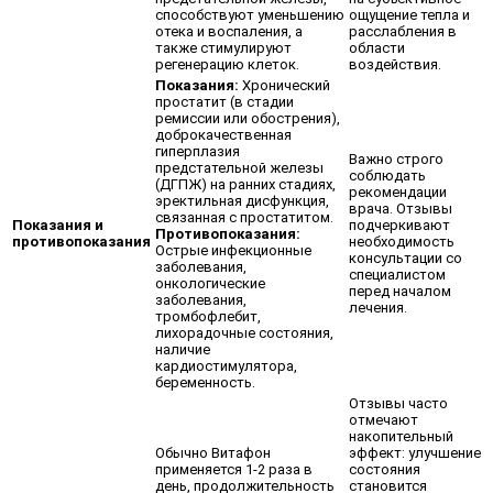
способствуют уменьшению
ощущение тепла и
отека и воспаления, а
расслабления в
также стимулируют
области
регенерацию клеток.
воздействия.
Показания:
Хронический
простатит (в стадии
ремиссии или обострения),
доброкачественная
гиперплазия
Важно строго
предстательной железы
соблюдать
(ДГПЖ) на ранних стадиях,
рекомендации
эректильная дисфункция,
врача. Отзывы
связанная с простатитом.
Показания и
подчеркивают
Противопоказания:
противопоказания
необходимость
Острые инфекционные
консультации со
заболевания,
специалистом
онкологические
перед началом
заболевания,
лечения.
тромбофлебит,
лихорадочные состояния,
наличие
кардиостимулятора,
беременность.
Отзывы часто
отмечают
накопительный
Обычно Витафон
эффект: улучшение
применяется 1-2 раза в
состояния
день, продолжительность
становится