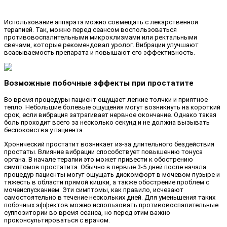
Использование аппарата можно совмещать с лекарственной
терапией. Так, можно перед сеансом воспользоваться
противовоспалительными микроклизмами или ректальными
свечами, которые рекомендовал уролог. Вибрации улучшают
всасываемость препарата и повышают его эффективность.
Возможные побочные эффекты при простатите
Во время процедуры пациент ощущает легкие толчки и приятное
тепло. Небольшие болевые ощущения могут возникнуть на короткий
срок, если вибрация затрагивает нервное окончание. Однако такая
боль проходит всего за несколько секунд и не должна вызывать
беспокойства у пациента.
Хронический простатит возникает из-за длительного бездействия
простаты. Влияние вибрации способствует повышению тонуса
органа. В начале терапии это может привести к обострению
симптомов простатита. Обычно в первые 3-5 дней после начала
процедур пациенты могут ощущать дискомфорт в мочевом пузыре и
тяжесть в области прямой кишки, а также обострение проблем с
мочеиспусканием. Эти симптомы, как правило, исчезают
самостоятельно в течение нескольких дней. Для уменьшения таких
побочных эффектов можно использовать противовоспалительные
суппозитории во время сеанса, но перед этим важно
проконсультироваться с врачом.