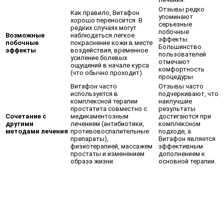
Отзывы редко
Как правило, Витафон
упоминают
хорошо переносится. В
серьезные
редких случаях могут
побочные
Возможные
наблюдаться легкое
эффекты.
побочные
покраснение кожи в месте
Большинство
эффекты
воздействия, временное
пользователей
усиление болевых
отмечают
ощущений в начале курса
комфортность
(что обычно проходит).
процедуры.
Витафон часто
Отзывы часто
используется в
подчеркивают, что
комплексной терапии
наилучшие
простатита совместно с
результаты
Сочетание с
медикаментозным
достигаются при
другими
лечением (антибиотики,
комплексном
методами лечения
противовоспалительные
подходе, а
препараты),
Витафон является
физиотерапией, массажем
эффективным
простаты и изменением
дополнением к
образа жизни.
основной терапии.