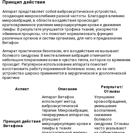
Принцип действия
Аппарат представляет собой виброакустическое устройство,
создающее микроколебания разной частоты. Благодаря влиянию
микровибраций, в области воздействия происходит
кратковременное усиление микроциркуляции крови и движения
лимфы. В результате улучшается трофика тканей, ускоряются
обменные процессы, что помогает нормализовать функцию
различных органов и систем организма, для чего и предназначен
Витафон.
Аппарат практически безопасен, его воздействие не вызывает
болевого синдрома. В месте влияния вибраций отмечается
небольшое покраснение кожи и чувство тепла, которое со временем
проходит. Регулярное использование аппарата помогает
восстановить работу пораженной болезнью зоны, из-за чего
устройство широко применяется в хирургической и урологической
практике.
Результат/
Аспект
Описание
Отзывы
Аппарат Витафон
Улучшение
использует метод
кровообращения,
виброакустической
уменьшение
терапии. Микровибрации,
воспаления,
генерируемые аппаратом,
снижение
улучшают
болевого
Принцип действия
микроциркуляцию крови и
синдрома. Отзывы
Витафона
лимфы в тканях
часто указывают
предстательной железы,
на субъективное