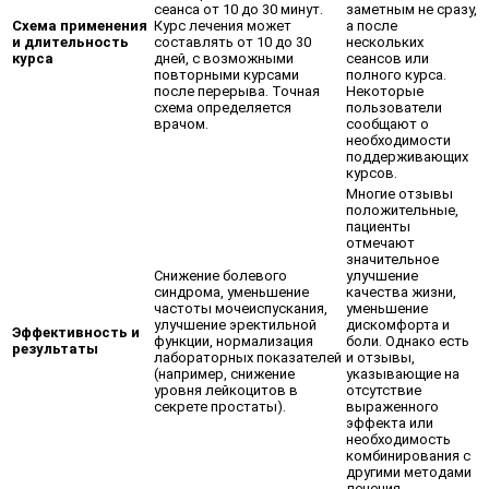
сеанса от 10 до 30 минут.
заметным не сразу,
Схема применения
Курс лечения может
а после
и длительность
составлять от 10 до 30
нескольких
курса
дней, с возможными
сеансов или
повторными курсами
полного курса.
после перерыва. Точная
Некоторые
схема определяется
пользователи
врачом.
сообщают о
необходимости
поддерживающих
курсов.
Многие отзывы
положительные,
пациенты
отмечают
значительное
Снижение болевого
улучшение
синдрома, уменьшение
качества жизни,
частоты мочеиспускания,
уменьшение
улучшение эректильной
дискомфорта и
Эффективность и
функции, нормализация
боли. Однако есть
результаты
лабораторных показателей
и отзывы,
(например, снижение
указывающие на
уровня лейкоцитов в
отсутствие
секрете простаты).
выраженного
эффекта или
необходимость
комбинирования с
другими методами
лечения.