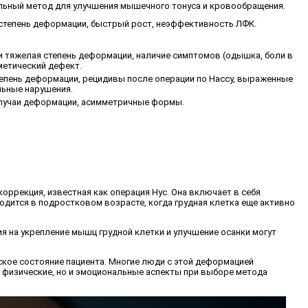
ьный метод для улучшения мышечного тонуса и кровообращения.
степень деформации, быстрый рост, неэффективность ЛФК.
и тяжелая степень деформации, наличие симптомов (одышка, боли в
сметический дефект.
епень деформации, рецидивы после операции по Нассу, выраженные
ьные нарушения.
лучаи деформации, асимметричные формы.
оррекция, известная как операция Нус. Она включает в себя
одится в подростковом возрасте, когда грудная клетка еще активно
я на укрепление мышц грудной клетки и улучшение осанки могут
еское состояние пациента. Многие люди с этой деформацией
 физические, но и эмоциональные аспекты при выборе метода