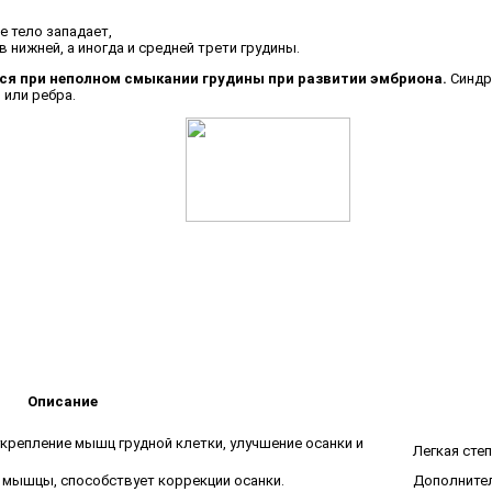
е тело западает,
 нижней, а иногда и средней трети грудины.
я при неполном смыкании грудины при развитии эмбриона.
Синдр
 или ребра.
Описание
крепление мышц грудной клетки, улучшение осанки и
Легкая сте
 мышцы, способствует коррекции осанки.
Дополнител