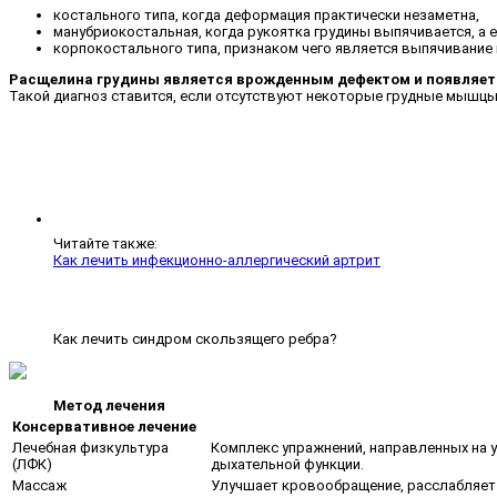
костального типа, когда деформация практически незаметна,
манубриокостальная, когда рукоятка грудины выпячивается, а е
корпокостального типа, признаком чего является выпячивание в
Расщелина грудины является врожденным дефектом и появляетс
Такой диагноз ставится, если отсутствуют некоторые грудные мышцы
Читайте также:
Как лечить инфекционно-аллергический артрит
Как лечить синдром скользящего ребра?
Метод лечения
Консервативное лечение
Лечебная физкультура
Комплекс упражнений, направленных на у
(ЛФК)
дыхательной функции.
Массаж
Улучшает кровообращение, расслабляет