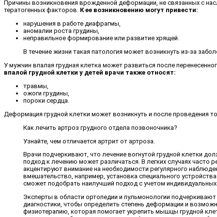
Причины возникновения врожденной деформации, не связанных с нас
тератогенных факторов.
К ее возникновению могут привести:
нарушения в работе диафрагмы,
аномалии роста грудины,
неправильное формирование или развитие хрящей.
В течение жизни такая патология может возникнуть из-за заболе
У мужчин впалая грудная клетка может развиться после перенесенного
впалой грудной клетки у детей врачи также относят:
травмы,
ожоги грудины,
пороки сердца.
Деформация грудной клетки может возникнуть и после проведения т
Как лечить артроз грудного отдела позвоночника?
Узнайте, чем отличается артрит от артроза.
Врачи подчеркивают, что лечение вогнутой грудной клетки до
подход к лечению может различаться. В легких случаях часто 
акцентируют внимание на необходимости регулярного наблюден
вмешательство, например, установка специального устройств
сможет подобрать наилучший подход с учетом индивидуальных 
Эксперты в области ортопедии и пульмонологии подчеркивают 
диагностики, чтобы определить степень деформации и возмож
физиотерапию, которая помогает укрепить мышцы грудной клетк