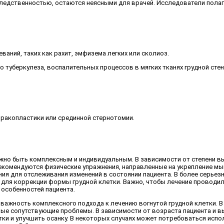
ледственностью, остаются неясными для врачей. Исследователи полаг
ваний, таких как рахит, эмфизема легких или сколиоз.
 туберкулеза, воспалительных процессов в мягких тканях грудной стенк
оракопластики или срединной стернотомии.
лжно быть комплексным и индивидуальным. В зависимости от степени 
рекомендуются физические упражнения, направленные на укрепление мы
ия для отслеживания изменений в состоянии пациента. В более серьез
а для коррекции формы грудной клетки. Важно, чтобы лечение провод
особенностей пациента.
важность комплексного подхода к лечению вогнутой грудной клетки. 
ные сопутствующие проблемы. В зависимости от возраста пациента и 
и и улучшить осанку. В некоторых случаях может потребоваться испол