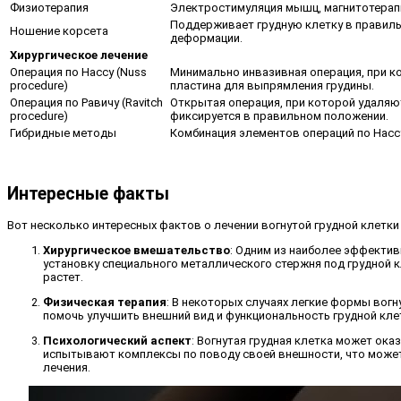
Физиотерапия
Электростимуляция мышц, магнитотерапи
Поддерживает грудную клетку в правил
Ношение корсета
деформации.
Хирургическое лечение
Операция по Нассу (Nuss
Минимально инвазивная операция, при к
procedure)
пластина для выпрямления грудины.
Операция по Равичу (Ravitch
Открытая операция, при которой удаляю
procedure)
фиксируется в правильном положении.
Гибридные методы
Комбинация элементов операций по Нассу
Интересные факты
Вот несколько интересных фактов о лечении вогнутой грудной клетки 
Хирургическое вмешательство
: Одним из наиболее эффектив
установку специального металлического стержня под грудной 
растет.
Физическая терапия
: В некоторых случаях легкие формы вог
помочь улучшить внешний вид и функциональность грудной кле
Психологический аспект
: Вогнутая грудная клетка может ока
испытывают комплексы по поводу своей внешности, что может 
лечения.