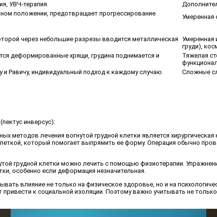
я, УВЧ-терапия.
Дополнител
ьном положении, предотвращает прогрессирование
Умеренная 
оторой через небольшие разрезы вводится металлическая
Умеренная 
груди), ко
тся деформированные хрящи, грудина поднимается и
Тяжелая ст
функционал
 и Равичу, индивидуальный подход к каждому случаю.
Сложные с
(пектус инверсус):
ных методов лечения вогнутой грудной клетки является хирургическая к
клеткой, который помогает выпрямить ее форму. Операция обычно пров
нутой грудной клетки можно лечить с помощью физиотерапии. Упражнени
тки, особенно если деформация незначительная.
зывать влияние не только на физическое здоровье, но и на психологич
привести к социальной изоляции. Поэтому важно учитывать не только