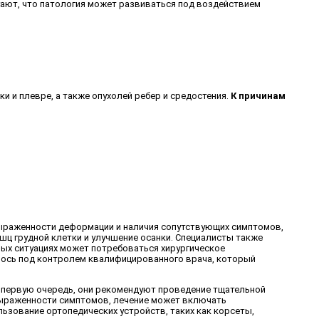
ают, что патология может развиваться под воздействием
и и плевре, а также опухолей ребер и средостения.
К причинам
выраженности деформации и наличия сопутствующих симптомов,
шц грудной клетки и улучшение осанки. Специалисты также
ных ситуациях может потребоваться хирургическое
илось под контролем квалифицированного врача, который
В первую очередь, они рекомендуют проведение тщательной
выраженности симптомов, лечение может включать
ьзование ортопедических устройств, таких как корсеты,