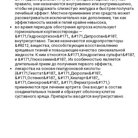
правило, они назначаются внутривенно или внутримышечно,
чтобы не раздражать слизистую желудка и быстрее получать
лечебный эффект. Местное применение этих средств может
рассматриваться исключительно как дополнение, так как
эффективность мазей и гелей крайне невысока,
во время периодов обострения артроза используют
гормональные кортикостероиды —
&#171,Гидрокортизон&#171,, &#171,Дипроспан&#187,
внутрисуставно. Также назначаются хондропротекторы
&#8212, вещества, способствующие восстановлению
хрящевых тканей и повышающие качество синовиальной
жидкости. К ним относятся &#171,Хондроитина сульфат&#187,
и &#171,Глюкозамин&#187,. Их особенностью является
длительный прием до получения первого эффекта,
лекарства на основе гиалуроновой кислоты
(&#171,Гиастат&#187,, &#171,Дюролан&#187,,
&#171,Остенил&#187,, &#171,Хиаларт&#187,,
&#171,Синокром&#187,, &#171,Ферматрон&#171,)
применяются при лечении артрита. Она входит в состав
соединительных тканей и образует оболочку клеток
суставного хряща. Препараты вводятся внутрисуставно.