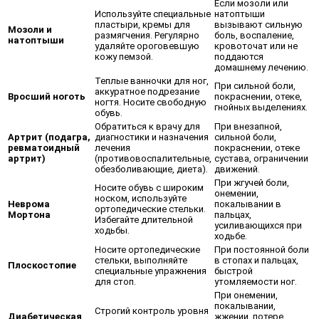
Если мозоли или
Используйте специальные
натоптыши
пластыри, кремы для
вызывают сильную
Мозоли и
размягчения. Регулярно
боль, воспаление,
натоптыши
удаляйте ороговевшую
кровоточат или не
кожу пемзой.
поддаются
домашнему лечению.
Теплые ванночки для ног,
При сильной боли,
аккуратное подрезание
Вросший ноготь
покраснении, отеке,
ногтя. Носите свободную
гнойных выделениях.
обувь.
Обратиться к врачу для
При внезапной,
Артрит (подагра,
диагностики и назначения
сильной боли,
ревматоидный
лечения
покраснении, отеке
артрит)
(противовоспалительные,
сустава, ограничении
обезболивающие, диета).
движений.
При жгучей боли,
Носите обувь с широким
онемении,
носком, используйте
Неврома
покалывании в
ортопедические стельки.
Мортона
пальцах,
Избегайте длительной
усиливающихся при
ходьбы.
ходьбе.
Носите ортопедические
При постоянной боли
стельки, выполняйте
в стопах и пальцах,
Плоскостопие
специальные упражнения
быстрой
для стоп.
утомляемости ног.
При онемении,
покалывании,
Строгий контроль уровня
Диабетическая
жжении, потере