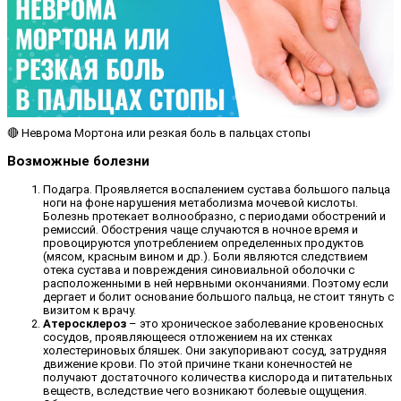
🔴​ Неврома Мортона или резкая боль в пальцах стопы
Возможные болезни
Подагра. Проявляется воспалением сустава большого пальца
ноги на фоне нарушения метаболизма мочевой кислоты.
Болезнь протекает волнообразно, с периодами обострений и
ремиссий. Обострения чаще случаются в ночное время и
провоцируются употреблением определенных продуктов
(мясом, красным вином и др.). Боли являются следствием
отека сустава и повреждения синовиальной оболочки с
расположенными в ней нервными окончаниями. Поэтому если
дергает и болит основание большого пальца, не стоит тянуть с
визитом к врачу.
Атеросклероз
– это хроническое заболевание кровеносных
сосудов, проявляющееся отложением на их стенках
холестериновых бляшек. Они закупоривают сосуд, затрудняя
движение крови. По этой причине ткани конечностей не
получают достаточного количества кислорода и питательных
веществ, вследствие чего возникают болевые ощущения.