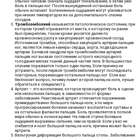
Обычно человек сначала ощущает покалывание, а затем уже
боль в пальцах ног. После вынужденной остановки боль
обычно исчезает. Болезненные ощущения могут усиливаться
при низких температурах из-за дополнительного спазма
сосудов.
Тромбоэмболией
называется патологическое состояние, при
котором тромб отрывается от места, к которому он ранее
был прикреплен, током крови уносится далее по
кровеносному руслу и закупоривает кровеносный сосуд.
Источником тромбов, способных закупорить артерии пальцев
ног, являются левые камеры сердца, аорта, подвздошные
артерии. Болевой синдром при тромбоэмболии артерий
пальцев ног вызван состоянием острого кислородного
голодания мягких тканей данный частей тела. В большинстве
случаев поражается только один палец. Если причину не
устранить, после первой тромбоэмболии могут последовать
повторные, поражающие остальные пальцы ног. Если вас
беспокоит вопрос, почему ломит второй палец на ноге, лучше
обратиться к специалисту.
Артрит – это воспаление, которое провоцирует боль в одном
или нескольких пальцах, в зависимости от формы
заболевания. Реактивный артрит отличается поражением
преимущественно большого пальца ноги, а по мере
прогрессирования болезни начинают воспаляться суставы и
на остальных фалангах пальцев. Боль проявляется в полной
мере обычно в ночное время. На левой ступне болевые
ощущения выражены сильнее, чем на правой. Если у вас не
сгибается и ноет большой палец на ноге, причина может быть в
артрите.
Вальгусная деформация большого пальца стопы. Заболевание