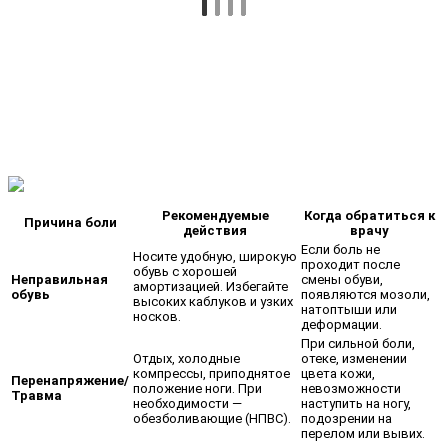
Рекомендуемые
Когда обратиться к
Причина боли
действия
врачу
Если боль не
Носите удобную, широкую
проходит после
обувь с хорошей
Неправильная
смены обуви,
амортизацией. Избегайте
обувь
появляются мозоли,
высоких каблуков и узких
натоптыши или
носков.
деформации.
При сильной боли,
Отдых, холодные
отеке, изменении
компрессы, приподнятое
цвета кожи,
Перенапряжение/
положение ноги. При
невозможности
Травма
необходимости —
наступить на ногу,
обезболивающие (НПВС).
подозрении на
перелом или вывих.