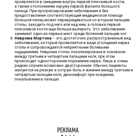
проявляется в смещении внутрь первой плюсневой кости,
а также отклонением наружу первой фаланги большого
пальца. При прогрессировании заболевания и без
предоставления соответствующей медицинской помощи
большой палец может перекрещиваться со вторым пальцем
стопы, заходить под него или над ним, а головка первой
плюсневой кости еще больше выпирать. Это заболевание
занимает одно из первых мест среди болезней пальцев ног.
Неврома Мортона
– это достаточно распространенный вид
заболевания, который проявляется в виде утолщения нерва
стопы и сопровождается неприятными болевыми
ощущениями. Неврома стопы локализирована в основном
между третьим и четвертым пальцами ноги, при этом
происходит одностороннее поражение нерва. Лишь в очень
редких случаях возможно двустороннее. Обычно пациенты
жалуются на резкую и острую боль и жжение между третьим и
четвертым пальцем ноги, дискомфорт при хождении,
покалывание в пальцах.