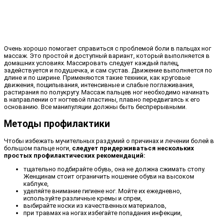
Очень хорошо помогает справиться с проблемой боли в пальцах ног
массаж. Это простой и доступный вариант, который выполняется в
домашних условиях. Массировать следует каждый палец,
задействуется и подушечка, и сам сустав. Движение выполняется по
длине и по ширине. Применяются такие техники, как круговые
движения, пощипывания, интенсивные и слабые поглаживания,
растирания по полукругу. Массаж пальцев ног необходимо начинать
в направлении от ногтевой пластины, плавно передвигаясь к его
основанию. Все манипуляции должны быть беспрерывными.
Методы профилактики
Чтобы избежать мучительных раздумий о причинах и лечении болей в
большом пальце ноги,
следует придерживаться нескольких
простых профилактических рекомендаций:
тщательно подбирайте обувь, она не должна сжимать стопу.
Женщинам стоит ограничить ношение обуви на высоком
каблуке,
уделяйте внимание гигиене ног. Мойте их ежедневно,
используйте различные кремы и спреи,
выбирайте носки из качественных материалов,
при травмах на ногах избегайте попадания инфекции,