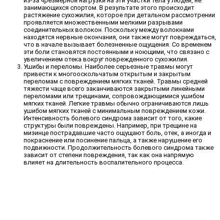
из-за чрезмерной нагрузки на эти участки тела у людей, не
занимающихся спортом. В результате этого происходит
растяжение сухожилия, которое при детальном рассмотрении
проявляется множественными мелкими разрывами
соединительных волокон. Поскольку между волокнами
находятся нервные окончания, они также могут повреждаться,
что в начале вызывает болезненные ощущения. Со временем
эти боли становятся постоянными и ноющими, что связано с
увеличением отека вокруг поврежденного сухожилия.
Ушибы и переломы. Наиболее серьезные травмы могут
привести к многооскольчатым открытым и закрытым
переломам с повреждением мягких тканей. Травмы средней
тяжести чаще всего заканчиваются закрытыми линейными
переломами или трещинами, сопровождающимися ушибом
мягких тканей. Легкие травмы обычно ограничиваются лишь
ушибом мягких тканей с минимальным повреждением кожи.
Интенсивность болевого синдрома зависит от того, какие
структуры были повреждены. Например, при трещине на
мизинце пострадавшие часто ощущают боль, отек, а иногда и
покраснение или посинение пальца, а также нарушение его
подвижности. Продолжительность болевого синдрома также
зависит от степени повреждения, так как она напрямую
влияет на длительность воспалительного процесса.