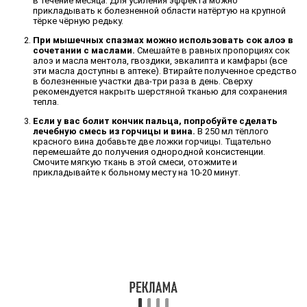
в течение месяца. Для усиления эффекта можно
прикладывать к болезненной области натёртую на крупной
тёрке чёрную редьку.
При мышечных спазмах можно использовать сок алоэ в
сочетании с маслами.
Смешайте в равных пропорциях сок
алоэ и масла ментола, гвоздики, эвкалипта и камфары (все
эти масла доступны в аптеке). Втирайте полученное средство
в болезненные участки два-три раза в день. Сверху
рекомендуется накрыть шерстяной тканью для сохранения
тепла.
Если у вас болит кончик пальца, попробуйте сделать
лечебную смесь из горчицы и вина.
В 250 мл тёплого
красного вина добавьте две ложки горчицы. Тщательно
перемешайте до получения однородной консистенции.
Смочите мягкую ткань в этой смеси, отожмите и
прикладывайте к больному месту на 10-20 минут.