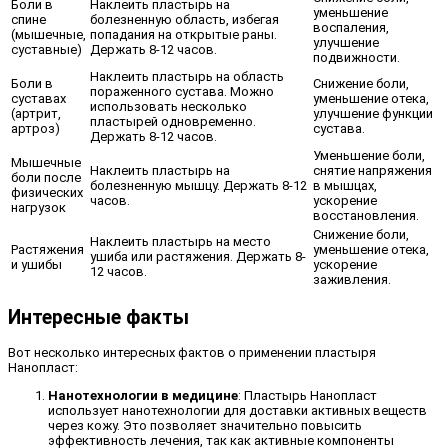
Боли в
Наклеить пластырь на
уменьшение
спине
болезненную область, избегая
воспаления,
(мышечные,
попадания на открытые раны.
улучшение
суставные)
Держать 8-12 часов.
подвижности.
Наклеить пластырь на область
Боли в
Снижение боли,
пораженного сустава. Можно
суставах
уменьшение отека,
использовать несколько
(артрит,
улучшение функции
пластырей одновременно.
артроз)
сустава.
Держать 8-12 часов.
Уменьшение боли,
Мышечные
Наклеить пластырь на
снятие напряжения
боли после
болезненную мышцу. Держать 8-12
в мышцах,
физических
часов.
ускорение
нагрузок
восстановления.
Снижение боли,
Наклеить пластырь на место
Растяжения
уменьшение отека,
ушиба или растяжения. Держать 8-
и ушибы
ускорение
12 часов.
заживления.
Интересные факты
Вот несколько интересных фактов о применении пластыря
Нанопласт:
Нанотехнологии в медицине
: Пластырь Нанопласт
использует нанотехнологии для доставки активных веществ
через кожу. Это позволяет значительно повысить
эффективность лечения, так как активные компоненты