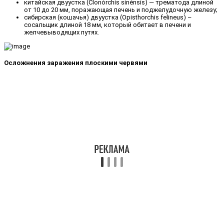
китайская двуустка (Clonórchis sinénsis) — трематода длиной
от 10 до 20 мм, поражающая печень и поджелудочную железу;
сибирская (кошачья) двуустка (Opisthorchis felineus) –
сосальщик длиной 18 мм, который обитает в печени и
желчевыводящих путях.
Осложнения заражения плоскими червями