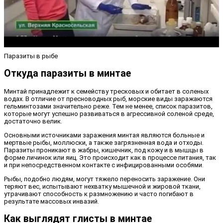
Паразиты в рыбе
Откуда паразиты в минтае
Минтай принадлежит к семейству тресковых и обитает в соленых
водах. В отличие от пресноводных рыб, морские виды заражаются
гельминтозами значительно реже. Тем не менее, список паразитов,
которые могут успешно развиваться в агрессивной соленой среде,
достаточно велик.
Основными источниками заражения минтая являются больные и
мертвые рыбы, моллюски, а также загрязненная вода и отходы.
Паразиты проникают в жабры, кишечник, под кожу и в мышцы в
форме личинок или яиц. Это происходит как в процессе питания, так
и при непосредственном контакте с инфицированными особями.
Рыбы, подобно людям, могут тяжело переносить заражение. Они
теряют вес, испытывают нехватку мышечной и жировой ткани,
утрачивают способность к размножению и часто погибают в
результате массовых инвазий.
Как выглядят глисты в минтае