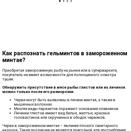
Как распознать гельминтов в замороженном
минтае?
Приобретая замороженную рыбу на рынке или в супермаркете,
покупатель не имеет возможности для полноценного осмотра
тушек.
Обнаружить присутствие в мясе рыбы глистов или их личинок
можно только после его разморозки.
Черви могут быть выявлены в печени минтая, а также в
мышечных волокнах.
Многие виды паразитов поражают основание плавников.
Личинки глистов имеют вид белых, желтых, красных
головастиков или скрученных в ободок червяков.
Черви в замороженном минтае – явление плохого санитарного
надзора. Такая продукция не является пригодной для употребления.