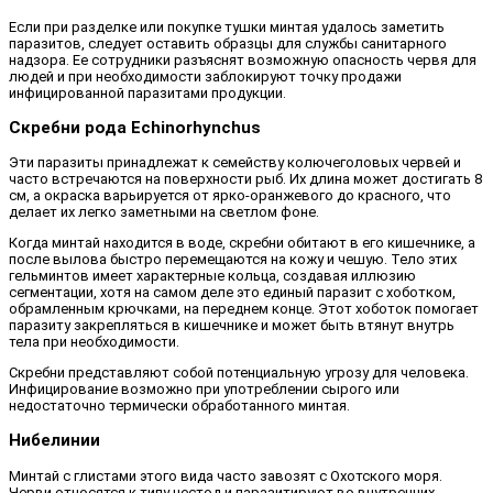
Если при разделке или покупке тушки минтая удалось заметить
паразитов, следует оставить образцы для службы санитарного
надзора. Ее сотрудники разъяснят возможную опасность червя для
людей и при необходимости заблокируют точку продажи
инфицированной паразитами продукции.
Скребни рода Echinorhynchus
Эти паразиты принадлежат к семейству колючеголовых червей и
часто встречаются на поверхности рыб. Их длина может достигать 8
см, а окраска варьируется от ярко-оранжевого до красного, что
делает их легко заметными на светлом фоне.
Когда минтай находится в воде, скребни обитают в его кишечнике, а
после вылова быстро перемещаются на кожу и чешую. Тело этих
гельминтов имеет характерные кольца, создавая иллюзию
сегментации, хотя на самом деле это единый паразит с хоботком,
обрамленным крючками, на переднем конце. Этот хоботок помогает
паразиту закрепляться в кишечнике и может быть втянут внутрь
тела при необходимости.
Скребни представляют собой потенциальную угрозу для человека.
Инфицирование возможно при употреблении сырого или
недостаточно термически обработанного минтая.
Нибелинии
Минтай с глистами этого вида часто завозят с Охотского моря.
Черви относятся к типу цестод и паразитируют во внутренних