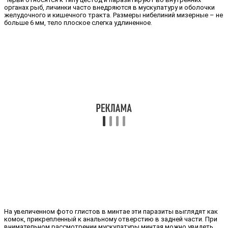
органах рыб, личинки часто внедряются в мускулатуру и оболочки
желудочного и кишечного тракта. Размеры нибелиний мизерные – не
больше 6 мм, тело плоское слегка удлиненное.
На увеличенном фото глистов в минтае эти паразиты выглядят как
комок, прикрепленный к анальному отверстию в задней части. При
внимательном рассмотрении мускулатуры минтая можно увидеть