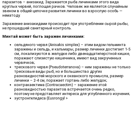
паразитов – анизакид. Заражается рыба личинками этого вида
круглых червей, поглощая рачков. Человек же является случайным
звеном в общей цепочке развития личинки во взрослую особь —
нематоду.
Заражение анизакидами происходит при употреблении сырой рыбы,
не прошедшей санитарный контроль.
Минтай может быть заражен личинками:
сельдяного червя (Anisakis simplex) – этим видом гельминта
заражены и сельдь, и кальмары, размер личинки достигает 1-5
см, локализуются в желудке либо двенадцатиперстной кишке,
поражают слизистую кишечника, имеют вид закрученных
червячков;
трескового червя (Pseudoterranova) – ним заражены не только
тресковые виды рыб, но и большинство других
разновидностей морского и океанского промысла, размер
личинки – 2-4 см, поражает гортань либо желудок;
контракаектима (Сontracaectim) – заражение этой
разновидностью паразитов встречается очень редко,
поэтому не представляет интереса для углубленного изучения;
эустронгилидеса (Eusrongyl >