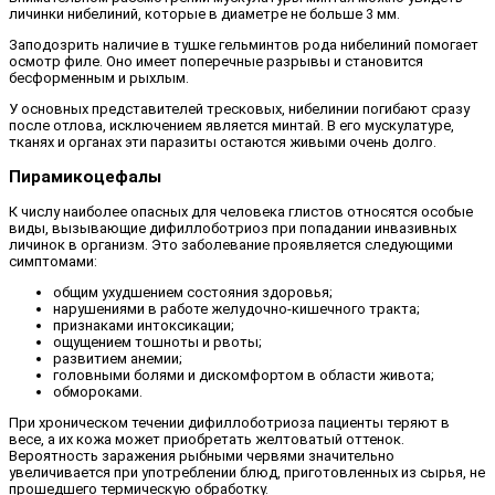
личинки нибелиний, которые в диаметре не больше 3 мм.
Заподозрить наличие в тушке гельминтов рода нибелиний помогает
осмотр филе. Оно имеет поперечные разрывы и становится
бесформенным и рыхлым.
У основных представителей тресковых, нибелинии погибают сразу
после отлова, исключением является минтай. В его мускулатуре,
тканях и органах эти паразиты остаются живыми очень долго.
Пирамикоцефалы
К числу наиболее опасных для человека глистов относятся особые
виды, вызывающие дифиллоботриоз при попадании инвазивных
личинок в организм. Это заболевание проявляется следующими
симптомами:
общим ухудшением состояния здоровья;
нарушениями в работе желудочно-кишечного тракта;
признаками интоксикации;
ощущением тошноты и рвоты;
развитием анемии;
головными болями и дискомфортом в области живота;
обмороками.
При хроническом течении дифиллоботриоза пациенты теряют в
весе, а их кожа может приобретать желтоватый оттенок.
Вероятность заражения рыбными червями значительно
увеличивается при употреблении блюд, приготовленных из сырья, не
прошедшего термическую обработку.