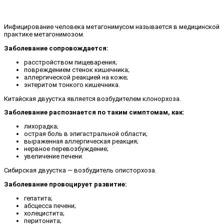
Инфицирование человека метагонимусом называется в медицинской
практике метагонимозом.
Заболевание сопровождается:
расстройством пищеварения;
повреждением стенок кишечника;
аллергической реакцией на коже;
энтеритом тонкого кишечника.
Китайская двуустка является возбудителем клонорхоза.
Заболевание распознается по таким симптомам, как:
лихорадка;
острая боль в эпигастральной области;
выраженная аллергическая реакция;
нервное перевозбуждение;
увеличение печени.
Сибирская двуустка — возбудитель описторхоза.
Заболевание провоцирует развитие:
гепатита;
абсцесса печени;
холецистита;
перитонита;