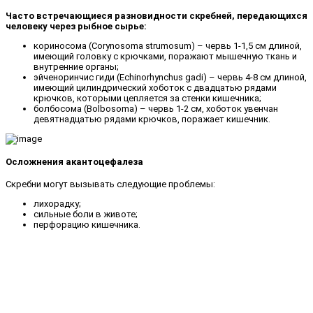
Часто встречающиеся разновидности скребней, передающихся
человеку через рыбное сырье:
кориносома (Corynosoma strumosum) – червь 1-1,5 см длиной,
имеющий головку с крючками, поражают мышечную ткань и
внутренние органы;
эйченоринчис гиди (Echinorhynchus gadi) – червь 4-8 см длиной,
имеющий цилиндрический хоботок с двадцатью рядами
крючков, которыми цепляется за стенки кишечника;
болбосома (Bolbosoma) – червь 1-2 см, хоботок увенчан
девятнадцатью рядами крючков, поражает кишечник.
Осложнения акантоцефалеза
Скребни могут вызывать следующие проблемы:
лихорадку;
сильные боли в животе;
перфорацию кишечника.