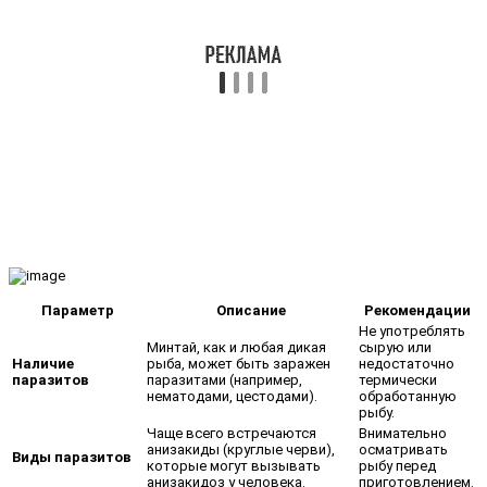
Параметр
Описание
Рекомендации
Не употреблять
Минтай, как и любая дикая
сырую или
Наличие
рыба, может быть заражен
недостаточно
паразитов
паразитами (например,
термически
нематодами, цестодами).
обработанную
рыбу.
Чаще всего встречаются
Внимательно
анизакиды (круглые черви),
осматривать
Виды паразитов
которые могут вызывать
рыбу перед
анизакидоз у человека.
приготовлением.