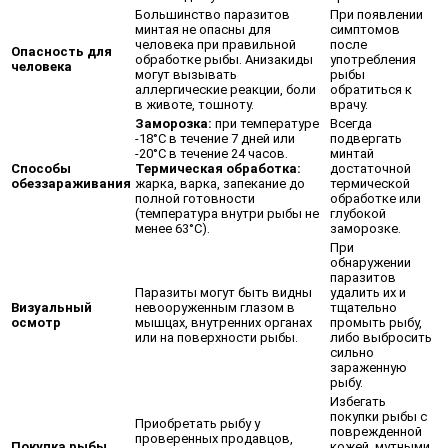
Большинство паразитов
При появлении
минтая не опасны для
симптомов
человека при правильной
после
Опасность для
обработке рыбы. Анизакиды
употребления
человека
могут вызывать
рыбы
аллергические реакции, боли
обратиться к
в животе, тошноту.
врачу.
Заморозка:
при температуре
Всегда
-18°C в течение 7 дней или
подвергать
-20°C в течение 24 часов.
минтай
Способы
Термическая обработка:
достаточной
обеззараживания
жарка, варка, запекание до
термической
полной готовности
обработке или
(температура внутри рыбы не
глубокой
менее 63°C).
заморозке.
При
обнаружении
паразитов
Паразиты могут быть видны
удалить их и
Визуальный
невооруженным глазом в
тщательно
осмотр
мышцах, внутренних органах
промыть рыбу,
или на поверхности рыбы.
либо выбросить
сильно
зараженную
рыбу.
Избегать
покупки рыбы с
Приобретать рыбу у
поврежденной
проверенных продавцов,
Покупка рыбы
кожей, мутными