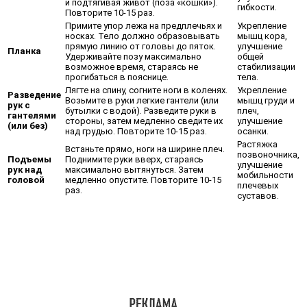
и подтягивая живот (поза «кошки»).
гибкости.
Повторите 10-15 раз.
Примите упор лежа на предплечьях и
Укрепление
носках. Тело должно образовывать
мышц кора,
прямую линию от головы до пяток.
улучшение
Планка
Удерживайте позу максимально
общей
возможное время, стараясь не
стабилизации
прогибаться в пояснице.
тела.
Лягте на спину, согните ноги в коленях.
Укрепление
Разведение
Возьмите в руки легкие гантели (или
мышц груди и
рук с
бутылки с водой). Разведите руки в
плеч,
гантелями
стороны, затем медленно сведите их
улучшение
(или без)
над грудью. Повторите 10-15 раз.
осанки.
Растяжка
Встаньте прямо, ноги на ширине плеч.
позвоночника,
Подъемы
Поднимите руки вверх, стараясь
улучшение
рук над
максимально вытянуться. Затем
мобильности
головой
медленно опустите. Повторите 10-15
плечевых
раз.
суставов.