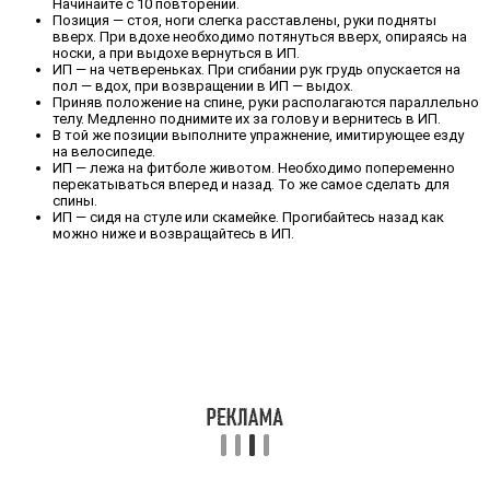
Начинайте с 10 повторений.
Позиция — стоя, ноги слегка расставлены, руки подняты
вверх. При вдохе необходимо потянуться вверх, опираясь на
носки, а при выдохе вернуться в ИП.
ИП — на четвереньках. При сгибании рук грудь опускается на
пол — вдох, при возвращении в ИП — выдох.
Приняв положение на спине, руки располагаются параллельно
телу. Медленно поднимите их за голову и вернитесь в ИП.
В той же позиции выполните упражнение, имитирующее езду
на велосипеде.
ИП — лежа на фитболе животом. Необходимо попеременно
перекатываться вперед и назад. То же самое сделать для
спины.
ИП — сидя на стуле или скамейке. Прогибайтесь назад как
можно ниже и возвращайтесь в ИП.