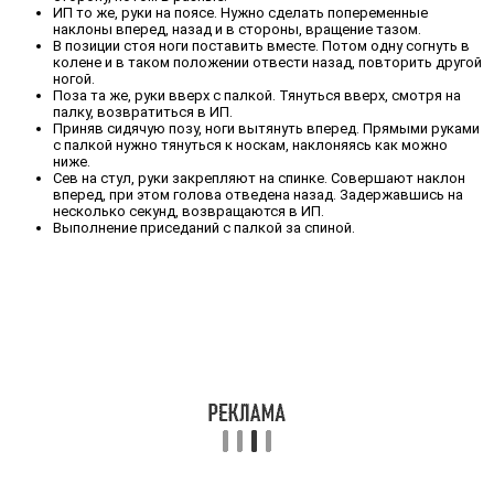
ИП то же, руки на поясе. Нужно сделать попеременные
наклоны вперед, назад и в стороны, вращение тазом.
В позиции стоя ноги поставить вместе. Потом одну согнуть в
колене и в таком положении отвести назад, повторить другой
ногой.
Поза та же, руки вверх с палкой. Тянуться вверх, смотря на
палку, возвратиться в ИП.
Приняв сидячую позу, ноги вытянуть вперед. Прямыми руками
с палкой нужно тянуться к носкам, наклоняясь как можно
ниже.
Сев на стул, руки закрепляют на спинке. Совершают наклон
вперед, при этом голова отведена назад. Задержавшись на
несколько секунд, возвращаются в ИП.
Выполнение приседаний с палкой за спиной.