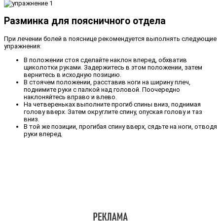
Разминка для поясничного отдела
При лечении болей в пояснице рекомендуется выполнять следующие
упражнения:
В положении стоя сделайте наклон вперед, обхватив
щиколотки руками. Задержитесь в этом положении, затем
вернитесь в исходную позицию.
В стоячем положении, расставив ноги на ширину плеч,
поднимите руки с палкой над головой. Поочередно
наклоняйтесь вправо и влево.
На четвереньках выполните прогиб спины вниз, поднимая
голову вверх. Затем округлите спину, опуская голову и таз
вниз.
В той же позиции, прогибая спину вверх, сядьте на ноги, отводя
руки вперед.