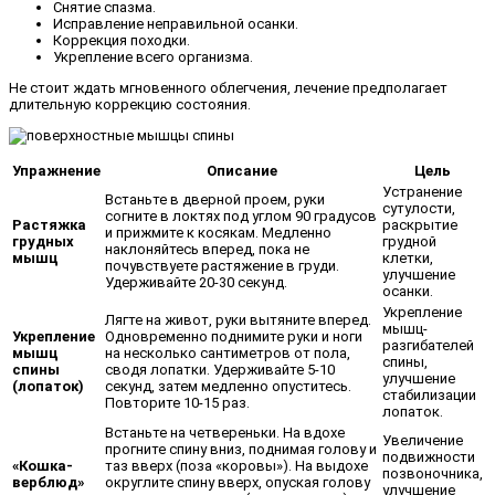
Снятие спазма.
Исправление неправильной осанки.
Коррекция походки.
Укрепление всего организма.
Не стоит ждать мгновенного облегчения, лечение предполагает
длительную коррекцию состояния.
Упражнение
Описание
Цель
Устранение
Встаньте в дверной проем, руки
сутулости,
согните в локтях под углом 90 градусов
Растяжка
раскрытие
и прижмите к косякам. Медленно
грудных
грудной
наклоняйтесь вперед, пока не
мышц
клетки,
почувствуете растяжение в груди.
улучшение
Удерживайте 20-30 секунд.
осанки.
Укрепление
Лягте на живот, руки вытяните вперед.
мышц-
Укрепление
Одновременно поднимите руки и ноги
разгибателей
мышц
на несколько сантиметров от пола,
спины,
спины
сводя лопатки. Удерживайте 5-10
улучшение
(лопаток)
секунд, затем медленно опуститесь.
стабилизации
Повторите 10-15 раз.
лопаток.
Встаньте на четвереньки. На вдохе
Увеличение
прогните спину вниз, поднимая голову и
подвижности
«Кошка-
таз вверх (поза «коровы»). На выдохе
позвоночника,
верблюд»
округлите спину вверх, опуская голову
улучшение