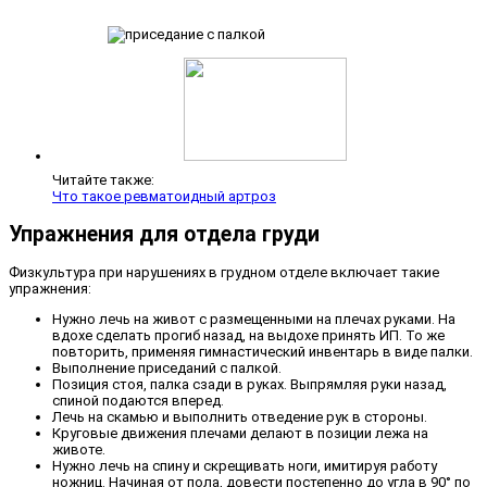
Читайте также:
Что такое ревматоидный артроз
Упражнения для отдела груди
Физкультура при нарушениях в грудном отделе включает такие
упражнения:
Нужно лечь на живот с размещенными на плечах руками. На
вдохе сделать прогиб назад, на выдохе принять ИП. То же
повторить, применяя гимнастический инвентарь в виде палки.
Выполнение приседаний с палкой.
Позиция стоя, палка сзади в руках. Выпрямляя руки назад,
спиной подаются вперед.
Лечь на скамью и выполнить отведение рук в стороны.
Круговые движения плечами делают в позиции лежа на
животе.
Нужно лечь на спину и скрещивать ноги, имитируя работу
ножниц. Начиная от пола, довести постепенно до угла в 90° по