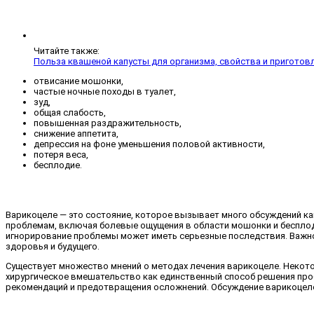
Читайте также:
Польза квашеной капусты для организма, свойства и приготов
отвисание мошонки,
частые ночные походы в туалет,
зуд,
общая слабость,
повышенная раздражительность,
снижение аппетита,
депрессия на фоне уменьшения половой активности,
потеря веса,
бесплодие.
Варикоцеле — это состояние, которое вызывает много обсуждений как
проблемам, включая болевые ощущения в области мошонки и бесплод
игнорирование проблемы может иметь серьезные последствия. Важно
здоровья и будущего.
Существует множество мнений о методах лечения варикоцеле. Некот
хирургическое вмешательство как единственный способ решения проб
рекомендаций и предотвращения осложнений. Обсуждение варикоцеле