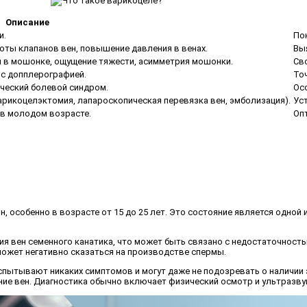
Описание
и.
По
оты клапанов вен, повышение давления в венах.
Вы
ли в мошонке, ощущение тяжести, асимметрия мошонки.
Св
 с допплерографией.
То
ический болевой синдром.
Ос
рикоцелэктомия, лапароскопическая перевязка вен, эмболизация).
Ус
 в молодом возрасте.
Оп
ин, особенно в возрасте от 15 до 25 лет. Это состояние является одной
ния вен семенного канатика, что может быть связано с недостаточнос
может негативно сказаться на производстве спермы.
испытывают никаких симптомов и могут даже не подозревать о наличии 
ние вен. Диагностика обычно включает физический осмотр и ультразв