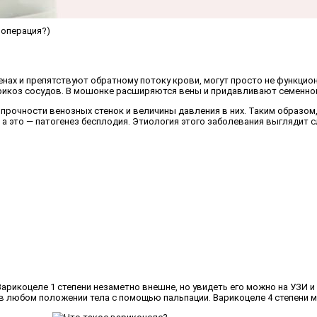
 операция?)
енах и препятствуют обратному потоку крови, могут просто не функцион
икоз сосудов. В мошонке расширяются вены и придавливают семенной 
 прочности венозных стенок и величины давления в них. Таким образо
 а это — патогенез бесплодия. Этиология этого заболевания выглядит
арикоцеле 1 степени незаметно внешне, но увидеть его можно на УЗИ и
я в любом положении тела с помощью пальпации. Варикоцеле 4 степен