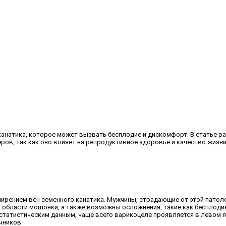
канатика, которое может вызвать бесплодие и дискомфорт. В статье р
ров, так как оно влияет на репродуктивное здоровье и качество жизни
рением вен семенного канатика. Мужчины, страдающие от этой патолог
 в области мошонки, а также возможны осложнения, такие как бесплод
статистическим данным, чаще всего варикоцеле проявляется в левом я
чников.