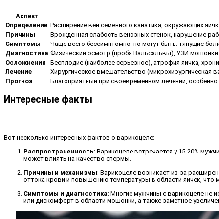
Аспект
Определение
Расширение вен семенного канатика, окружающих яичк
Причины
Врожденная слабость венозных стенок, нарушение раб
Симптомы
Чаще всего бессимптомно, но могут быть: тянущие бо
Диагностика
Физический осмотр (проба Вальсальвы), УЗИ мошонки
Осложнения
Бесплодие (наиболее серьезное), атрофия яичка, хрон
Лечение
Хирургическое вмешательство (микрохирургическая ва
Прогноз
Благоприятный при своевременном лечении, особенно
Интересные факты
Вот несколько интересных фактов о варикоцеле:
Распространенность
: Варикоцеле встречается у 15-20% мужч
может влиять на качество спермы.
Причины и механизмы
: Варикоцеле возникает из-за расшире
оттока крови и повышению температуры в области яичек, что 
Симптомы и диагностика
: Многие мужчины с варикоцеле не 
или дискомфорт в области мошонки, а также заметное увеличе