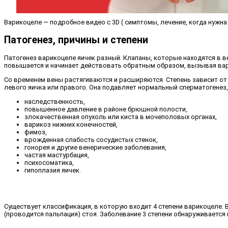
Варикоцеле — подробное видео с 3D ( симптомы, лечение, когда нужна
Патогенез, причины и степени
Патогенез варикоцеле яичек разный. Клапаны, которые находятся в в
повышается и начинает действовать обратным образом, вызывая вар
Со временем вены растягиваются и расширяются. Степень зависит от
левого яичка или правого. Она подавляет нормальный сперматогенез,
наследственность,
повышенное давление в районе брюшной полости,
злокачественная опухоль или киста в мочеполовых органах,
варикоз нижних конечностей,
фимоз,
врожденная слабость сосудистых стенок,
гонорея и другие венерические заболевания,
частая мастурбация,
психосоматика,
гипоплазия яичек.
Существует классификация, в которую входит 4 степени варикоцеле. В
(проводится пальпация) стоя. Заболевание 3 степени обнаруживаетс