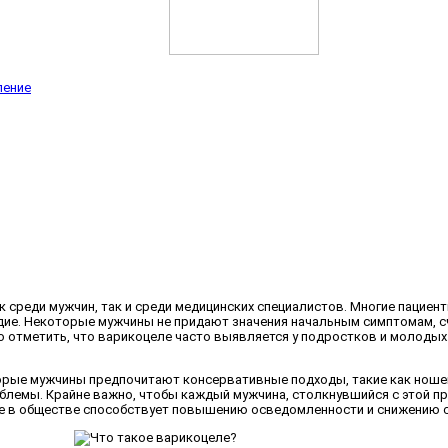
ление
 среди мужчин, так и среди медицинских специалистов. Многие пациен
ие. Некоторые мужчины не придают значения начальным симптомам, сч
 отметить, что варикоцеле часто выявляется у подростков и молоды
орые мужчины предпочитают консервативные подходы, такие как ноше
лемы. Крайне важно, чтобы каждый мужчина, столкнувшийся с этой пр
 в обществе способствует повышению осведомленности и снижению ст