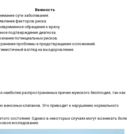
Важность
нимание сути заболевания.
явление факторов риска.
оевременное обращение к врачу.
чное подтверждение диагноза.
ознание потенциальных рисков.
транение проблемы и предотвращение осложнений.
тимистичный взгляд на выздоровление.
 из наиболее распространенных причин мужского бесплодия, так как
тью венозных клапанов. Это приводит к нарушению нормального
этого состояния. Однако в некоторых случаях могут возникать боли
уковое исследование.