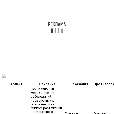
Аспект
Описание
Показания
Противопок
Неинвазивный
метод лечения
заболеваний
позвоночника,
основанный на
мягком растяжении
позвоночного
Грыжи и
Острые