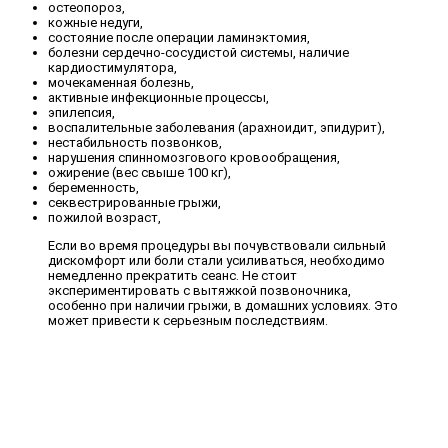
остеопороз,
кожные недуги,
состояние после операции ламинэктомия,
болезни сердечно-сосудистой системы, наличие
кардиостимулятора,
мочекаменная болезнь,
активные инфекционные процессы,
эпилепсия,
воспалительные заболевания (арахноидит, эпидурит),
нестабильность позвонков,
нарушения спинномозгового кровообращения,
ожирение (вес свыше 100 кг),
беременность,
секвестрированные грыжи,
пожилой возраст,
Если во время процедуры вы почувствовали сильный
дискомфорт или боли стали усиливаться, необходимо
немедленно прекратить сеанс. Не стоит
экспериментировать с вытяжкой позвоночника,
особенно при наличии грыжи, в домашних условиях. Это
может привести к серьезным последствиям.