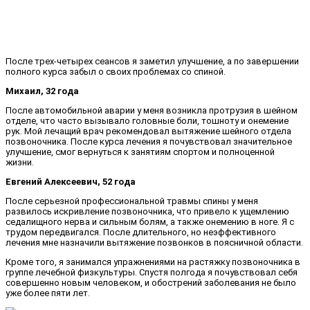
После трех-четырех сеансов я заметил улучшение, а по завершении
полного курса забыл о своих проблемах со спиной.
Михаил, 32 года
После автомобильной аварии у меня возникла протрузия в шейном
отделе, что часто вызывало головные боли, тошноту и онемение
рук. Мой лечащий врач рекомендовал вытяжение шейного отдела
позвоночника. После курса лечения я почувствовал значительное
улучшение, смог вернуться к занятиям спортом и полноценной
жизни.
Евгений Алексеевич, 52 года
После серьезной профессиональной травмы спины у меня
развилось искривление позвоночника, что привело к ущемлению
седалищного нерва и сильным болям, а также онемению в ноге. Я с
трудом передвигался. После длительного, но неэффективного
лечения мне назначили вытяжение позвонков в поясничной области.
Кроме того, я занимался упражнениями на растяжку позвоночника в
группе лечебной физкультуры. Спустя полгода я почувствовал себя
совершенно новым человеком, и обострений заболевания не было
уже более пяти лет.