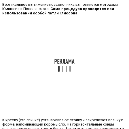
Вертикальное вытяжение позвоночника выполняется методами
Юмашева и Попелянского.
Сама процедура проводится при
использовании особой петли Глиссона.
К креслу (его спинке) устанавливают стойку и закрепляют планку в
форме, напоминающей коромысло. На горизонтальные концы
планки прикрепляют трос и блоки. Затем этот трос присоединяют к