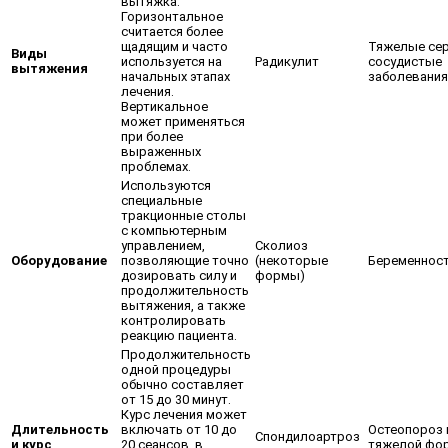
вытяжка.
Горизонтальное
считается более
щадящим и часто
Тяжелые сер
Виды
используется на
Радикулит
сосудистые
вытяжения
начальных этапах
заболевания
лечения.
Вертикальное
может применяться
при более
выраженных
проблемах.
Используются
специальные
тракционные столы
с компьютерным
управлением,
Сколиоз
Оборудование
позволяющие точно
(некоторые
Беременнос
дозировать силу и
формы)
продолжительность
вытяжения, а также
контролировать
реакцию пациента.
Продолжительность
одной процедуры
обычно составляет
от 15 до 30 минут.
Курс лечения может
Длительность
включать от 10 до
Остеопороз 
Спондилоартроз
и курс
20 сеансов, в
тяжелой фо