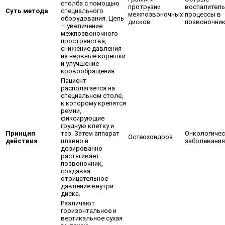
столба с помощью
протрузии
воспалител
Суть метода
специального
межпозвоночных
процессы в
оборудования. Цель
дисков
позвоночни
– увеличение
межпозвоночного
пространства,
снижение давления
на нервные корешки
и улучшение
кровообращения.
Пациент
располагается на
специальном столе,
к которому крепятся
ремни,
фиксирующие
грудную клетку и
Принцип
таз. Затем аппарат
Онкологичес
Остеохондроз
действия
плавно и
заболевания
дозированно
растягивает
позвоночник,
создавая
отрицательное
давление внутри
диска.
Различают
горизонтальное и
вертикальное сухая