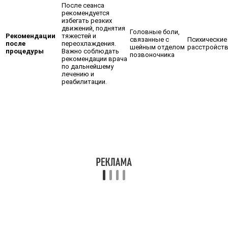
После сеанса
рекомендуется
избегать резких
движений, поднятия
Головные боли,
Рекомендации
тяжестей и
связанные с
Психические
после
переохлаждения.
шейным отделом
расстройст
процедуры
Важно соблюдать
позвоночника
рекомендации врача
по дальнейшему
лечению и
реабилитации.