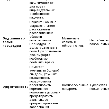
зависимости от
диагноза и
индивидуальных
особенностей
пациента.
Пациенты обычно
ощущают легкое
растяжение и
расслабление в
области
Ощущения во
Мышечные
позвоночника.
Нестабильн
время
спазмы в
Процедура не
позвоночни
процедуры
области спины
должна вызывать
боли. При появлении
дискомфорта
необходимо
сообщить врачу.
Помогает
уменьшить болевой
синдром, улучшить
подвижность
позвоночника,
восстановить
Компрессионные
Туберкулез
Эффективность
нормальное
синдромы
позвоночни
положение дисков и
предотвратить
дальнейшее
прогрессирование
заболевания.