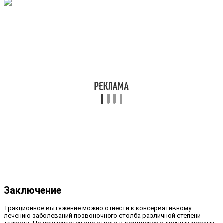
Заключение
Тракционное вытяжение можно отнести к консервативному
лечению заболеваний позвоночного столба различной степени
тяжести. Но применяется оно строго в комплексе с другими мерами