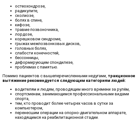
остеохондрозе,
радикулите,
сколиозе,
болях в спине,
кифозе,
травме позвоночника,
лордозе,
корешковом синдроме,
грыжах межпозвонковых дисков,
головных болях,
слабости конечностей,
бессонницы,
деформирующем спондилезе,
проблемах с памятью.
Помимо пациентов с вышеперечисленными недугами,
тракционное
вытяжение рекомендуется следующим категориям людей:
водителям и людям, проводящим много времени за рулём,
спортсменам, занимающимся профессиональными видами
спорта,
тем, кто проводит более четырех часов в сутки за
компьютером,
перенесшим операции на опорно-двигательном аппарате,
находящимся на реабилитационной стадии.