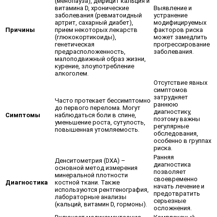
(менопауза), дефицит кальция и
витамина D, хронические
Выявление и
заболевания (ревматоидный
устранение
артрит, сахарный диабет),
модифицируемых
Причины
прием некоторых лекарств
факторов риска
(глюкокортикоиды),
может замедлить
генетическая
прогрессирование
предрасположенность,
заболевания.
малоподвижный образ жизни,
курение, злоупотребление
алкоголем.
Отсутствие явных
симптомов
затрудняет
Часто протекает бессимптомно
раннюю
до первого перелома. Могут
диагностику,
Симптомы
наблюдаться боли в спине,
поэтому важны
уменьшение роста, сутулость,
регулярные
повышенная утомляемость.
обследования,
особенно в группах
риска.
Ранняя
Денситометрия (DXA) –
диагностика
основной метод измерения
позволяет
минеральной плотности
своевременно
Диагностика
костной ткани. Также
начать лечение и
используются рентгенография,
предотвратить
лабораторные анализы
серьезные
(кальций, витамин D, гормоны).
осложнения.