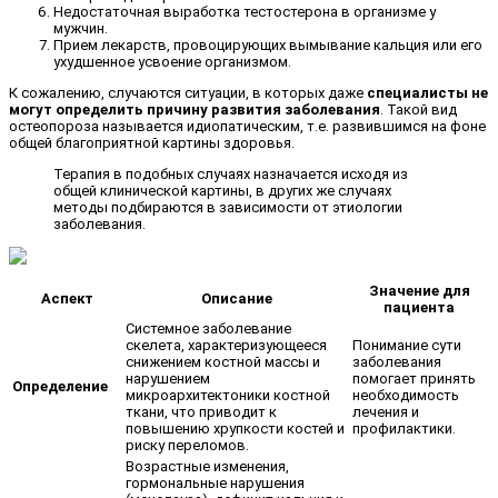
Недостаточная выработка тестостерона в организме у
мужчин.
Прием лекарств, провоцирующих вымывание кальция или его
ухудшенное усвоение организмом.
К сожалению, случаются ситуации, в которых даже
специалисты не
могут определить причину развития заболевания
. Такой вид
остеопороза называется идиопатическим, т.е. развившимся на фоне
общей благоприятной картины здоровья.
Терапия в подобных случаях назначается исходя из
общей клинической картины, в других же случаях
методы подбираются в зависимости от этиологии
заболевания.
Значение для
Аспект
Описание
пациента
Системное заболевание
скелета, характеризующееся
Понимание сути
снижением костной массы и
заболевания
нарушением
помогает принять
Определение
микроархитектоники костной
необходимость
ткани, что приводит к
лечения и
повышению хрупкости костей и
профилактики.
риску переломов.
Возрастные изменения,
гормональные нарушения