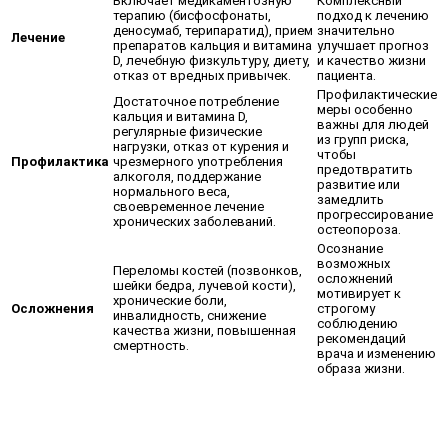
Включает медикаментозную
Комплексный
терапию (бисфосфонаты,
подход к лечению
деносумаб, терипаратид), прием
значительно
Лечение
препаратов кальция и витамина
улучшает прогноз
D, лечебную физкультуру, диету,
и качество жизни
отказ от вредных привычек.
пациента.
Профилактические
Достаточное потребление
меры особенно
кальция и витамина D,
важны для людей
регулярные физические
из групп риска,
нагрузки, отказ от курения и
чтобы
Профилактика
чрезмерного употребления
предотвратить
алкоголя, поддержание
развитие или
нормального веса,
замедлить
своевременное лечение
прогрессирование
хронических заболеваний.
остеопороза.
Осознание
возможных
Переломы костей (позвонков,
осложнений
шейки бедра, лучевой кости),
мотивирует к
хронические боли,
Осложнения
строгому
инвалидность, снижение
соблюдению
качества жизни, повышенная
рекомендаций
смертность.
врача и изменению
образа жизни.