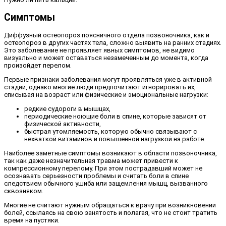
Симптомы
Диффузный остеопороз поясничного отдела позвоночника, как и
остеопороз в других частях тела, сложно выявить на ранних стадиях.
Это заболевание не проявляет явных симптомов, не видимо
визуально и может оставаться незамеченным до момента, когда
произойдет перелом.
Первые признаки заболевания могут проявляться уже в активной
стадии, однако многие люди предпочитают игнорировать их,
списывая на возраст или физические и эмоциональные нагрузки:
редкие судороги в мышцах,
периодические ноющие боли в спине, которые зависят от
физической активности,
быстрая утомляемость, которую обычно связывают с
нехваткой витаминов и повышенной нагрузкой на работе.
Наиболее заметные симптомы возникают в области позвоночника,
так как даже незначительная травма может привести к
компрессионному перелому. При этом пострадавший может не
осознавать серьезности проблемы и считать боли в спине
следствием обычного ушиба или защемления мышц, вызванного
сквозняком.
Многие не считают нужным обращаться к врачу при возникновении
болей, ссылаясь на свою занятость и полагая, что не стоит тратить
время на пустяки.