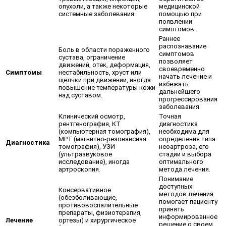
опухоли, а также некоторые
медицинской
системные заболевания.
помощью при
появлении
симптомов.
Раннее
распознавание
Боль в области пораженного
симптомов
сустава, ограничение
позволяет
движений, отек, деформация,
своевременно
Симптомы
нестабильность, хруст или
начать лечение и
щелчки при движении, иногда
избежать
повышение температуры кожи
дальнейшего
над суставом.
прогрессирования
заболевания.
Клинический осмотр,
Точная
рентгенография, КТ
диагностика
(компьютерная томография),
необходима для
МРТ (магнитно-резонансная
определения типа
Диагностика
томография), УЗИ
неоартроза, его
(ультразвуковое
стадии и выбора
исследование), иногда
оптимального
артроскопия.
метода лечения.
Понимание
доступных
Консервативное
методов лечения
(обезболивающие,
помогает пациенту
противовоспалительные
принять
препараты, физиотерапия,
информированное
Лечение
ортезы) и хирургическое
решение о своем