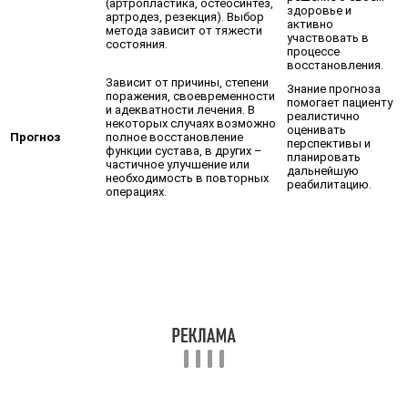
(артропластика, остеосинтез,
здоровье и
артродез, резекция). Выбор
активно
метода зависит от тяжести
участвовать в
состояния.
процессе
восстановления.
Зависит от причины, степени
Знание прогноза
поражения, своевременности
помогает пациенту
и адекватности лечения. В
реалистично
некоторых случаях возможно
оценивать
Прогноз
полное восстановление
перспективы и
функции сустава, в других –
планировать
частичное улучшение или
дальнейшую
необходимость в повторных
реабилитацию.
операциях.