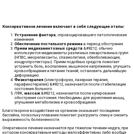
Консервативное лечение включает в себя следующие этапы:
Устранение фактора
, спровоцировавшего патологические
изменения.
Обеспечение постельного режима
в период обострения.
Прием медикаментозных средств
&#8212, обычно
используются медикаменты различных лекарственных групп
(НПВС, миорелаксанты, спазмолитики, обезболивающие,
хондропротекторы). Прием подобных средств помогает
устранить боль, воспаление, мышечное напряжение, улучшить
кровообращение и питание тканей, остановить дальнейшую
деформацию.
Физиотерапия
(электрофорез, лазерная терапия,
парафинотерапия) &#8212, назначается после стабилизации
состояния больного.
ЛФК,
массаж
&#8212, назначается после купирования
обострения состояния. Необходимы для укрепления мышц,
улучшения метаболизма и кровообращения.
Благотворное воздействие на организм оказывает посещение
бассейна, поскольку плавание помогает разгрузить спину и снизить
выраженность болезненности.
Оперативное лечение назначается при тяжелом течении недуга, при
котором консервативные методы малоэффективны либо вообще