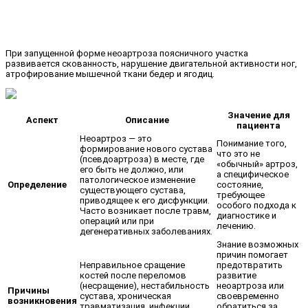
При запущенной форме неоартроза поясничного участка
развивается скованность, нарушение двигательной активности ног,
атрофирование мышечной ткани бедер и ягодиц.
Значение для
Аспект
Описание
пациента
Неоартроз — это
Понимание того,
формирование нового сустава
что это не
(псевдоартроза) в месте, где
«обычный» артроз,
его быть не должно, или
а специфическое
патологическое изменение
Определение
состояние,
существующего сустава,
требующее
приводящее к его дисфункции.
особого подхода к
Часто возникает после травм,
диагностике и
операций или при
лечению.
дегенеративных заболеваниях.
Знание возможных
причин помогает
Неправильное сращение
предотвратить
костей после переломов
развитие
(несращение), нестабильность
неоартроза или
Причины
сустава, хроническая
своевременно
возникновения
травматизация, инфекции,
обратиться за