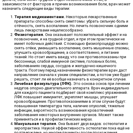
зависимости от факторов и причин возникновения боли, врач может
назначить следующие виды терапии:
Терапия медикаментами.
Некоторые лекарственные
препараты способны снять симптомы: убрать сильную боль и
отёчность, снять воспаление. Но лечить позвоночник одними
лишь лекарствами нецелесообразно.
Физиотерапия.
Она оказывает положительный эффект и на
позвоночник, и на грудной отдел, и при этом практически не
имеет побочных действий. С помощью физиопроцедур можно
снять отёки, уменьшить воспаление, снять мышечные спазмы,
улучшить кровообращение, а соответственно, и питание
тканей. Но стоит иметь ввиду, что они противопоказаны при
бессоннице, слабой иммунной системе, головных болях,
заболеваниях сердца, сосудов и желудочно-кишечного
тракта. Поэтому перед назначением физиотерапии врач даст
направление сначала к узким специалистам, а потом уже будет
решать, стоит ли её вообще назначать в конкретном случае.
Лечебная физкультура (ЛФК).
Это основа основ при лечении
недугов опорно-двигательного аппарата. Врач индивидуально
для каждого пациента подбирает свой комплекс упражнений.
ЛФК повышает иммунитет, укрепляет мышцы, улучшает
кровообращение. Противопоказаниями в этом случае будут:
повышенная температура тела, наличие опухолей, тяжелые
инфекции, вероятность возникновения кровотечений
заболевания некоторых внутренних органов. Может также
применяться и в профилактических мерах.
Мануальная терапия.
Она бывает двух видов: остеопатия и
хиропрактика. Наукой эффективность остеопатии пока ещё не
подтверждена, но многие пациенты после прохождения