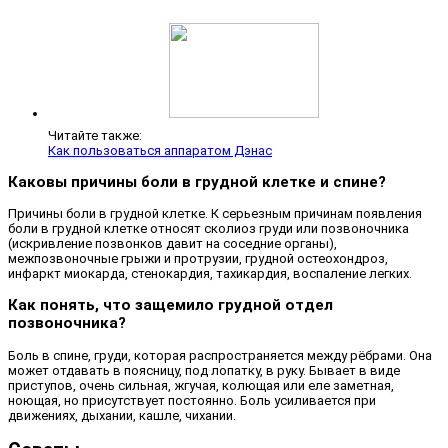
Читайте также:
Как пользоваться аппаратом Дэнас
Каковы причины боли в грудной клетке и спине?
Причины боли в грудной клетке. К серьезным причинам появления
боли в грудной клетке относят сколиоз груди или позвоночника
(искривление позвонков давит на соседние органы),
межпозвоночные грыжи и протрузии, грудной остеохондроз,
инфаркт миокарда, стенокардия, тахикардия, воспаление легких.
Как понять, что защемило грудной отдел
позвоночника?
Боль в спине, груди, которая распространяется между рёбрами. Она
может отдавать в поясницу, под лопатку, в руку. Бывает в виде
приступов, очень сильная, жгучая, колющая или еле заметная,
ноющая, но присутствует постоянно. Боль усиливается при
движениях, дыхании, кашле, чихании.