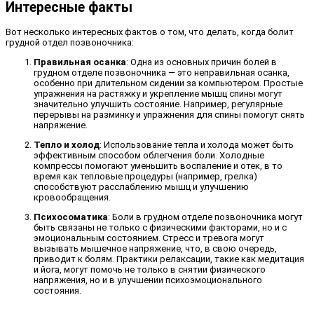
Интересные факты
Вот несколько интересных фактов о том, что делать, когда болит
грудной отдел позвоночника:
Правильная осанка
: Одна из основных причин болей в
грудном отделе позвоночника — это неправильная осанка,
особенно при длительном сидении за компьютером. Простые
упражнения на растяжку и укрепление мышц спины могут
значительно улучшить состояние. Например, регулярные
перерывы на разминку и упражнения для спины помогут снять
напряжение.
Тепло и холод
: Использование тепла и холода может быть
эффективным способом облегчения боли. Холодные
компрессы помогают уменьшить воспаление и отек, в то
время как тепловые процедуры (например, грелка)
способствуют расслаблению мышц и улучшению
кровообращения.
Психосоматика
: Боли в грудном отделе позвоночника могут
быть связаны не только с физическими факторами, но и с
эмоциональным состоянием. Стресс и тревога могут
вызывать мышечное напряжение, что, в свою очередь,
приводит к болям. Практики релаксации, такие как медитация
и йога, могут помочь не только в снятии физического
напряжения, но и в улучшении психоэмоционального
состояния.