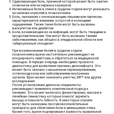
Сдавливающая боль, причиной которой может быть сжатие
позвонков или их нервных корешков.
Интенсивные боли в спине в грудном отделе могут указывать
на наличие опухолей в позвоночнике.
Боль, связанная с опоясывающим лишаем или герпесом,
характеризуется жжением, остротой и колющими
ощущениями. Также такие боли могут быть вызваны
васкулитом или диабетом.
Боли, возникающие из-за инфекций, могут быть тянущими и
продолжительными. Они могут быть вызваны такими
заболеваниями, как абсцесс в эпидуральной области или
туберкулезный спондилит.
При возникновении болей в грудном отделе
позвоночника врачи настоятельно рекомендуют не
игнорировать симптомы и обратиться за медицинской
помощью. В первую очередь необходимо провести
диагностику для выявления причины дискомфорта. Это
может быть связано с мышечным перенапряжением,
остеохондрозом или заболеваниями внутренних
органов. Врач может назначить рентген, МРТ или другие
исследования.
После установления диагноза специалисты
рекомендуют применять комплексный подход к
лечению. Это может включать физиотерапию, массаж и
лечебную гимнастику, которые помогут укрепить
мышцы и повысить гибкость. В некоторых случаях
могут быть назначены противовоспалительные
препараты для облегчения боли и уменьшения отека.
Кроме того, врачи подчеркивают важность правильной