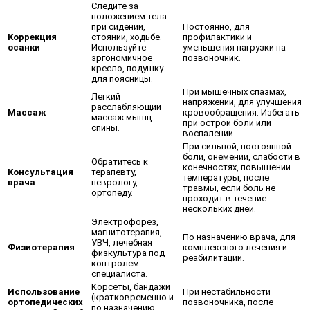
Следите за
положением тела
при сидении,
Постоянно, для
Коррекция
стоянии, ходьбе.
профилактики и
осанки
Используйте
уменьшения нагрузки на
эргономичное
позвоночник.
кресло, подушку
для поясницы.
При мышечных спазмах,
Легкий
напряжении, для улучшения
расслабляющий
Массаж
кровообращения. Избегать
массаж мышц
при острой боли или
спины.
воспалении.
При сильной, постоянной
боли, онемении, слабости в
Обратитесь к
конечностях, повышении
Консультация
терапевту,
температуры, после
врача
неврологу,
травмы, если боль не
ортопеду.
проходит в течение
нескольких дней.
Электрофорез,
магнитотерапия,
По назначению врача, для
УВЧ, лечебная
Физиотерапия
комплексного лечения и
физкультура под
реабилитации.
контролем
специалиста.
Корсеты, бандажи
Использование
При нестабильности
(кратковременно и
ортопедических
позвоночника, после
по назначению