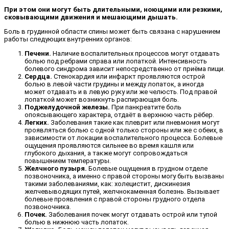
При этом они могут быть длительными, ноющими или резкими,
сковывающими движения и мешающими дышать.
Боль в грудинной области спины может быть связана с нарушением
работы следующих внутренних органов:
Печени.
Наличие воспалительных процессов могут отдавать
болью под ребрами справа или лопаткой. Интенсивность
болевого синдрома зависит непосредственно от приёма пищи.
Сердца.
Стенокардия или инфаркт проявляются острой
болью в левой части грудины и между лопаток, а иногда
может отдавать и в левую руку или же челюсть. Под правой
лопаткой может возникнуть распирающая боль.
Поджелудочной железы.
При панкреатите боль
опоясывающего характера, отдаёт в верхнюю часть рёбер.
Легких.
Заболевания такие как плеврит или пневмония могут
проявляться болью с одной только стороны или же с обеих, в
зависимости от локации воспалительного процесса. Болевые
ощущения проявляются сильнее во время кашля или
глубокого дыхания, а также могут сопровождаться
повышением температуры.
Желчного пузыря.
Болевые ощущения в грудном отделе
позвоночника, а именно с правой стороны могу быть вызваны
такими заболеваниями, как: холецистит, дискинезия
желчевыводящих путей, желчнокаменная болезнь. Вызывает
болевые проявления с правой стороны грудного отдела
позвоночника.
Почек.
Заболевания почек могут отдавать острой или тупой
болью в нижнюю часть лопаток.