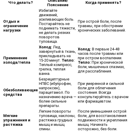
Описание/
Что делать?
Когда применять?
Пояснение
Избегайте
движений,
усиливающих боль.
Отдых и
При острой боли, после
Постарайтесь не
ограничение
травмы, при обострении
поднимать тяжести,
нагрузки
хронических заболеваний.
не делать резких
поворотов
туловища.
Холод:
Лед,
Холод:
В первые 24-48
завернутый в ткань,
часов после травмы или
прикладывать на
Применение
при остром воспалении.
15-20 минут.
Тепло:
холода/тепла
Тепло:
При хронической
Теплый компресс,
боли, мышечных спазмах,
грелка, теплая
для расслабления.
ванна.
Безрецептурные
НПВС (ибупрофен,
При умеренной и сильной
напроксен),
боли для облегчения
Обезболивающие
парацетамол. По
состояния. Всегда
средства
назначению врача —
консультируйтесь с врачом
более сильные
или фармацевтом.
препараты.
Легкие повороты
После уменьшения острой
Мягкие
туловища, наклоны,
боли, для восстановления
упражнения и
растяжка грудных
подвижности и укрепления
растяжка
мышц и мышц
мышц. Начинать
спины.
осторожно, без боли.