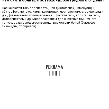
Чем снять боль при остеохондрозе грудного отдела?
Назначаются такие препараты, как диклофенак, нимесулиды,
ибупрофен, мелоксикамы, кеторолак, лорноксикам, эторикоксид и
др. Для местного использования – фастум гель, вольтарен гель,
долобене гель и др. Миорелаксанты для снижения мышечного
тонуса, развивающегося вследствие острых болей (баклофен,
тизанидин, топиризон).