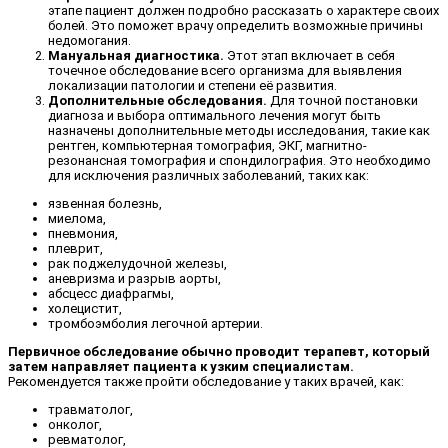
этапе пациент должен подробно рассказать о характере своих
болей. Это поможет врачу определить возможные причины
недомогания.
Мануальная диагностика.
Этот этап включает в себя
точечное обследование всего организма для выявления
локализации патологии и степени её развития.
Дополнительные обследования.
Для точной постановки
диагноза и выбора оптимального лечения могут быть
назначены дополнительные методы исследования, такие как
рентген, компьютерная томография, ЭКГ, магнитно-
резонансная томография и спондилография. Это необходимо
для исключения различных заболеваний, таких как:
язвенная болезнь,
миелома,
пневмония,
плеврит,
рак поджелудочной железы,
аневризма и разрыв аорты,
абсцесс диафрагмы,
холецистит,
тромбоэмболия легочной артерии.
Первичное обследование обычно проводит терапевт, который
затем направляет пациента к узким специалистам.
Рекомендуется также пройти обследование у таких врачей, как:
травматолог,
онколог,
ревматолог,