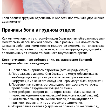
Если болит в грудном отделе или в области лопаток эти упражнения
вам помогут!
Причины боли в грудном отделе
Как мы уже поняли из классификации боли, причин её возникновения
может быть масса, причём совершенно разных. Она может быть
вызвана заболеваниями костно-мышечной системы, но также может
быть лишь отражённого характера, в случаи иррадиации, идущей к
позвоночнику от какого-то больного внутреннего органа.
Костно-мышечные заболевания, вызывающие болевой
синдром обычно следующие:
Воспаление нервного отростка (тот же радикулит).
Повреждение дисков. Они больше не могут обеспечивать
необходимую амортизацию позвонков при внезапных
нагрузках, и из-за этого сосуд или нерв могут быть пережаты.
Позвоночная грыжа, остеохондроз, вследствие которых
произошло разрушение хрящевой ткани.
Межреберная невралгия, которая может быть вызвана
переохлаждением или инфекцией (опоясывающий лишай).
Растяжение мышц спины или связок, возникнувшее по
причине травмы или просто резкого движения.
Искривление скелета (нарушение осанки или же сколиоз),