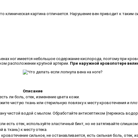
 то клиническая картина отличается. Нарушение вен приводит к таким 
енах ног имеется небольшое содержание кислорода, поэтому при кров
зком расположении крупной артерии.
При наружной кровопотере вели
Описание
сть ли боль, отек, изменение цвета кожи.
жите чистую ткань или стерильную повязку к месту кровотечения и пло
ану чистой водой с мылом. Обработайте антисептиком (перекись водор
и есть отек, используйте эластичный бинт, но не затягивайте слишком 
 в ткань) к месту отека.
 кровотечение сильное, не останавливается, есть сильная боль, отек, 