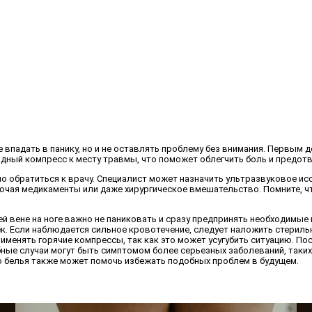
 не впадать в панику, но и не оставлять проблему без внимания. Первы
одный компресс к месту травмы, что поможет облегчить боль и предот
мо обратиться к врачу. Специалист может назначить ультразвуковое и
лючая медикаменты или даже хирургическое вмешательство. Помните, ч
 вене на ноге важно не паниковать и сразу предпринять необходимые 
ек. Если наблюдается сильное кровотечение, следует наложить стерил
рименять горячие компрессы, так как это может усугубить ситуацию. П
бные случаи могут быть симптомом более серьезных заболеваний, таки
о белья также может помочь избежать подобных проблем в будущем.