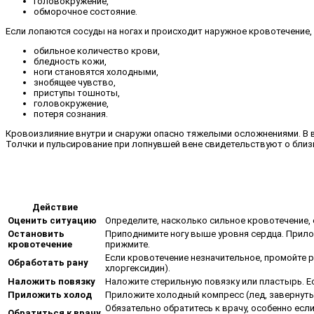
головокружение,
обморочное состояние.
Если лопаются сосуды на ногах и происходит наружное кровотечение,
обильное количество крови,
бледность кожи,
ноги становятся холодными,
знобящее чувство,
приступы тошноты,
головокружение,
потеря сознания.
Кровоизлияние внутри и снаружи опасно тяжелыми осложнениями. В в
Толчки и пульсирование при лопнувшей вене свидетельствуют о бли
Действие
Оценить ситуацию
Определите, насколько сильное кровотечение, е
Остановить
Приподнимите ногу выше уровня сердца. Прило
кровотечение
прижмите.
Если кровотечение незначительное, промойте р
Обработать рану
хлоргексидин).
Наложить повязку
Наложите стерильную повязку или пластырь. Есл
Приложить холод
Приложите холодный компресс (лед, завернутый
Обязательно обратитесь к врачу, особенно если
Обратиться к врачу