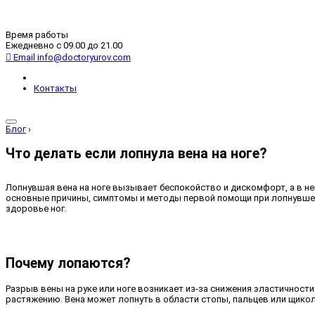
Время работы
Ежедневно с 09.00 до 21.00
Email
info@doctoryurov.com
Контакты
Блог
›
Что делать если лопнула вена на ноге?
Лопнувшая вена на ноге вызывает беспокойство и дискомфорт, а в н
основные причины, симптомы и методы первой помощи при лопнувшей 
здоровье ног.
Почему лопаются?
Разрыв вены на руке или ноге возникает из-за снижения эластичност
растяжению. Вена может лопнуть в области стопы, пальцев или щико