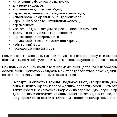
интенсивные физические нагрузки,
длительная ходьба,
ношение неподходящей обуви,
переохлаждение ног в холодное время года,
использование оральных контрацептивов,
нарушения в работе щитовидной железы,
беременность,
частое воздействие ультрафиолетового излучения,
травмы и ожоги нижних конечностей,
варикозное расширение вен,
злоупотребление алкоголем или курение,
избыточный вес,
наследственные факторы.
Если вы столкнулись с ситуацией, когда вена на ноге лопнула, важно
приподнять её, чтобы уменьшить отек. Рекомендуется приложить хол
При наличии сильной боли, отека или изменения цвета кожи необходи
осложнений. В некоторых случаях может потребоваться лечение, вк
восстановлению и снижает риск осложнений.
Эксперты в области медицины подчеркивают, что при лопнувшей
снизить приток крови к поврежденной области и уменьшить от
также избегать физической нагрузки на пораженную ногу и не п
диагностики и определения дальнейшего лечения, так как подо
регулярной физической активности и ношения компрессионног