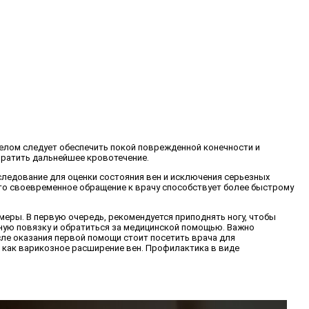
м делом следует обеспечить покой поврежденной конечности и
вратить дальнейшее кровотечение.
сследование для оценки состояния вен и исключения серьезных
то своевременное обращение к врачу способствует более быстрому
меры. В первую очередь, рекомендуется приподнять ногу, чтобы
ьную повязку и обратиться за медицинской помощью. Важно
осле оказания первой помощи стоит посетить врача для
х как варикозное расширение вен. Профилактика в виде