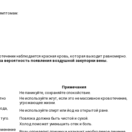
симптомам:
отечении наблюдается красная кровь, которая выходит равномерно.
ка вероятность появления воздушной закупорки вены.
Примечания
Не паникуйте, сохраняйте спокойствие.
тно
Не используйте жгут, если это не массивное кровотечение,
угрожающее жизни.
ода,
Не используйте спирт или йод на открытой ране.
туго.
Повязка должна быть чистой и сухой.
Холод поможет уменьшить отек и боль.
изменение
Врач определит причину и назначит необходимое лечение.