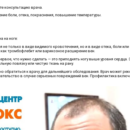
ите консультацию врача.
ение боли, отека, покраснения, повышение температуры.
а на ноге:
 не только в виде видимого кровотечения, но и в виде отека, боли ил
о как тромбофлебит или варикозное расширение вен.
 первое, что нужно сделать — это приподнять ногу выше уровня сердца
ьную повязку или чистую ткань на рану.
жно обратиться к врачу для дальнейшего обследования. Врач может р
ательство в случае серьезных повреждений вен. Профилактика включа