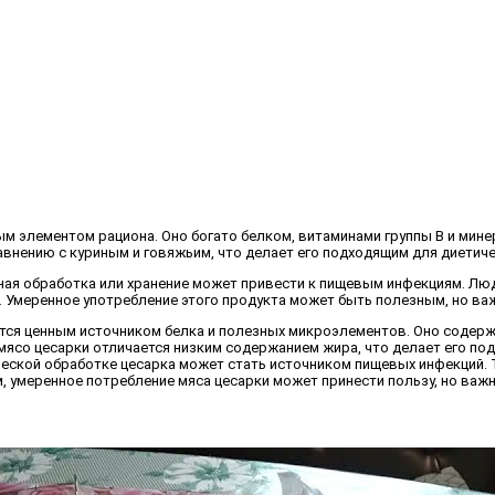
м элементом рациона. Оно богато белком, витаминами группы B и минер
внению с куриным и говяжьим, что делает его подходящим для диетиче
ая обработка или хранение может привести к пищевым инфекциям. Лю
. Умеренное употребление этого продукта может быть полезным, но ва
ется ценным источником белка и полезных микроэлементов. Оно содер
мясо цесарки отличается низким содержанием жира, что делает его по
еской обработке цесарка может стать источником пищевых инфекций. 
ом, умеренное потребление мяса цесарки может принести пользу, но в