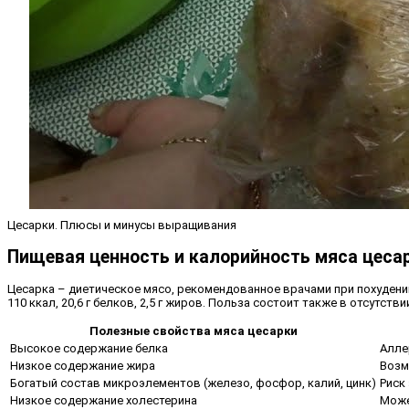
Цесарки. Плюсы и минусы выращивания
Пищевая ценность и калорийность мяса цеса
Цесарка – диетическое мясо, рекомендованное врачами при похудении
110 ккал, 20,6 г белков, 2,5 г жиров. Польза состоит также в отсутств
Полезные свойства мяса цесарки
Высокое содержание белка
Алле
Низкое содержание жира
Возм
Богатый состав микроэлементов (железо, фосфор, калий, цинк)
Риск
Низкое содержание холестерина
Може