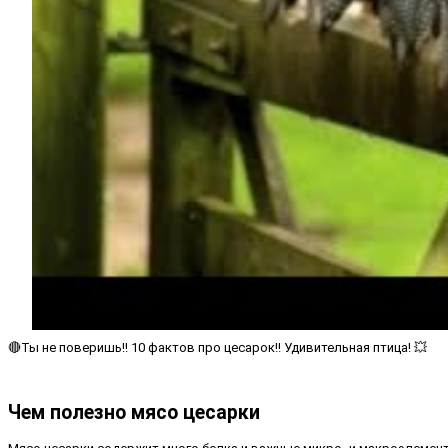
🔴Ты не поверишь!! 10 фактов про цесарок!! Удивительная птица! 💥
Чем полезно мясо цесарки