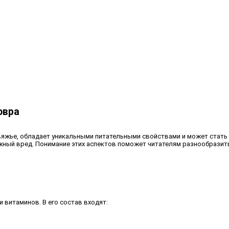
овра
говяжье, обладает уникальными питательными свойствами и может стат
жный вред. Понимание этих аспектов поможет читателям разнообразить
 витаминов. В его состав входят: