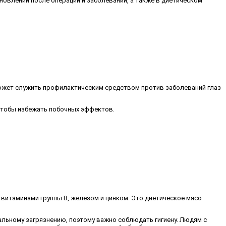
новлении после операций и заболеваний, а также в диетическом
может служить профилактическим средством против заболеваний глаз
 чтобы избежать побочных эффектов.
 витаминами группы B, железом и цинком. Это диетическое мясо
льному загрязнению, поэтому важно соблюдать гигиену. Людям с