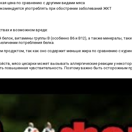
кая цена по сравнению с другими видами мяса
екомендуется употреблять при обострении заболеваний ЖКТ
ствах и возможном вреде:
белок, витамины группы B (особенно B6 и B12), а также минералы, таки
еличении потребления белка.
им продуктом, так как оно содержит меньше жира по сравнению с курин
ойств, мясо цесарки может вызывать аллергические реакции у некотор
ть повышенная чувствительность. Поэтому важно быть осторожным при 