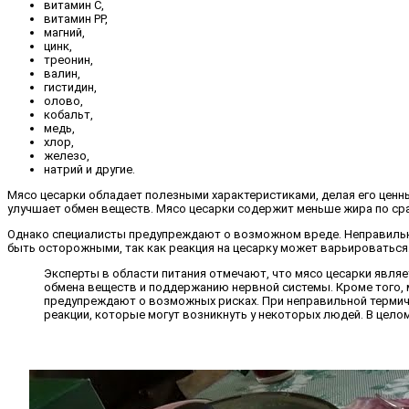
витамин C,
витамин PP,
магний,
цинк,
треонин,
валин,
гистидин,
олово,
кобальт,
медь,
хлор,
железо,
натрий и другие.
Мясо цесарки обладает полезными характеристиками, делая его ценны
улучшает обмен веществ. Мясо цесарки содержит меньше жира по сра
Однако специалисты предупреждают о возможном вреде. Неправильн
быть осторожными, так как реакция на цесарку может варьироваться
Эксперты в области питания отмечают, что мясо цесарки явля
обмена веществ и поддержанию нервной системы. Кроме того, 
предупреждают о возможных рисках. При неправильной термич
реакции, которые могут возникнуть у некоторых людей. В цел