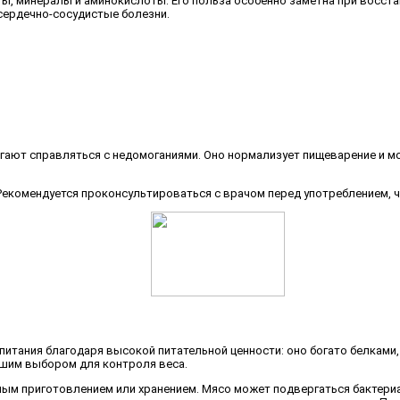
ы, минералы и аминокислоты. Его польза особенно заметна при восста
 сердечно-сосудистые болезни.
огают справляться с недомоганиями. Оно нормализует пищеварение и 
 Рекомендуется проконсультироваться с врачом перед употреблением,
итания благодаря высокой питательной ценности: оно богато белками,
рошим выбором для контроля веса.
ым приготовлением или хранением. Мясо может подвергаться бактериа