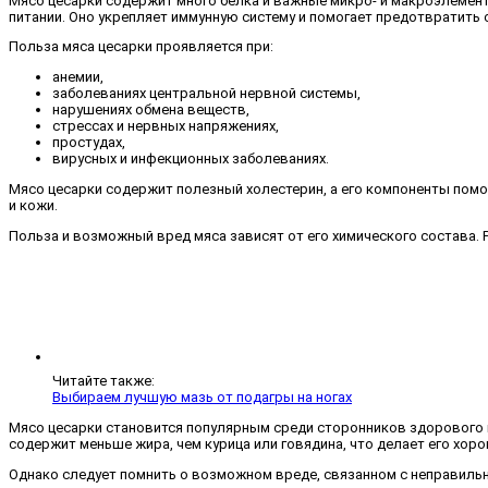
Мясо цесарки содержит много белка и важные микро- и макроэлемент
питании. Оно укрепляет иммунную систему и помогает предотвратить
Польза мяса цесарки проявляется при:
анемии,
заболеваниях центральной нервной системы,
нарушениях обмена веществ,
стрессах и нервных напряжениях,
простудах,
вирусных и инфекционных заболеваниях.
Мясо цесарки содержит полезный холестерин, а его компоненты пом
и кожи.
Польза и возможный вред мяса зависят от его химического состава.
Читайте также:
Выбираем лучшую мазь от подагры на ногах
Мясо цесарки становится популярным среди сторонников здорового п
содержит меньше жира, чем курица или говядина, что делает его хо
Однако следует помнить о возможном вреде, связанном с неправильн