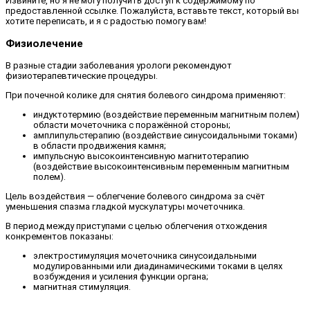
Извините, но я не могу получить доступ к содержимому по
предоставленной ссылке. Пожалуйста, вставьте текст, который вы
хотите переписать, и я с радостью помогу вам!
Физиолечение
В разные стадии заболевания урологи рекомендуют
физиотерапевтические процедуры.
При почечной колике для снятия болевого синдрома применяют:
индуктотермию (воздействие переменным магнитным полем)
области мочеточника с поражённой стороны;
амплипульстерапию (воздействие синусоидальными токами)
в области продвижения камня;
импульсную высокоинтенсивную магнитотерапию
(воздействие высокоинтенсивным переменным магнитным
полем).
Цель воздействия — облегчение болевого синдрома за счёт
уменьшения спазма гладкой мускулатуры мочеточника.
В период между приступами с целью облегчения отхождения
конкрементов показаны:
электростимуляция мочеточника синусоидальными
модулированными или диадинамическими токами в целях
возбуждения и усиления функции органа;
магнитная стимуляция.