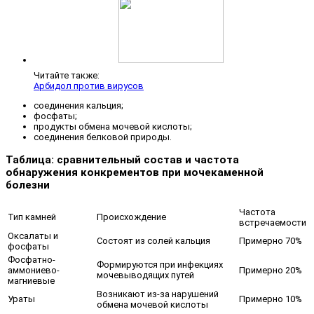
Читайте также:
Арбидол против вирусов
соединения кальция;
фосфаты;
продукты обмена мочевой кислоты;
соединения белковой природы.
Таблица: сравнительный состав и частота
обнаружения конкрементов при мочекаменной
болезни
Частота
Тип камней
Происхождение
встречаемости
Оксалаты и
Состоят из солей кальция
Примерно 70%
фосфаты
Фосфатно-
Формируются при инфекциях
аммониево-
Примерно 20%
мочевыводящих путей
магниевые
Возникают из-за нарушений
Ураты
Примерно 10%
обмена мочевой кислоты