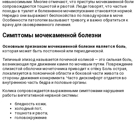
невыносимыми. Многие отмечают, что приступы мочекаменной боли
сопровождаются тошнотой и рвотой. Люди говорят, что частые
походы в туалет и болезненное мочеиспускание становятся нормой.
Нередко они выражают беспокойство по поводу крови в моче.
Особенности патологии вызывают тревогу, и важно обратиться к
врачу для своевременного лечения.
Симптомы мочекаменной болезни
Основным признаком мочекаменной болезни является боль
,
которая может быть постоянной или периодической.
Типичный эпизод называется почечной коликой — это сильная боль,
возникающая при движении камня по мочевым путям. Повреждение
слизистой оболочки мочеточника приводит к отёку. Боль острая,
локализуется в поясничной области и боковой части живота со
стороны движения конкремента. Часто дискомфорт отдается во
внутреннюю часть бедра и половые органы.
Колика сопровождается выраженными симптомами нарушения
работы вегетативной нервной системы:
бледность кожи;
холодный пот;
тошнота и рвота;
головокружение.