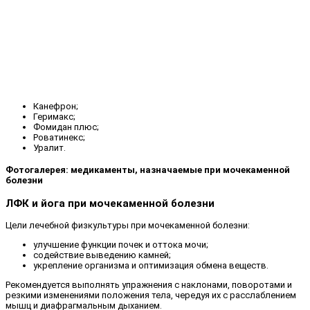
Канефрон;
Геримакс;
Фомидан плюс;
Роватинекс;
Уралит.
Фотогалерея: медикаменты, назначаемые при мочекаменной
болезни
ЛФК и йога при мочекаменной болезни
Цели лечебной физкультуры при мочекаменной болезни:
улучшение функции почек и оттока мочи;
содействие выведению камней;
укрепление организма и оптимизация обмена веществ.
Рекомендуется выполнять упражнения с наклонами, поворотами и
резкими изменениями положения тела, чередуя их с расслаблением
мышц и диафрагмальным дыханием.