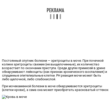
Постоянный спутник болезни — эритроциты в моче. При почечной
колике эритроциты свежие (не выщелоченные), их количество
возрастает по окончании приступа. Среди других примесей в урине
обнаруживают лейкоциты (как признак хронического воспаления) и
слущенные эпителиальные клетки. РH реакция мочи может быть
либо щелочной, либо слабокислой.
При мочекаменной болезни в моче обнаруживаются эритроциты
(клетки крови), а сама она может приобретать красноватый оттенок