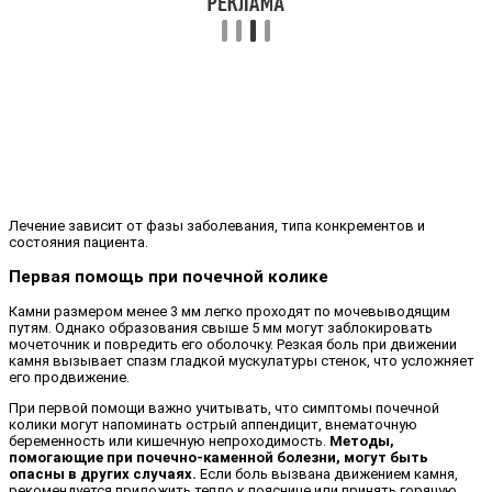
Лечение зависит от фазы заболевания, типа конкрементов и
состояния пациента.
Первая помощь при почечной колике
Камни размером менее 3 мм легко проходят по мочевыводящим
путям. Однако образования свыше 5 мм могут заблокировать
мочеточник и повредить его оболочку. Резкая боль при движении
камня вызывает спазм гладкой мускулатуры стенок, что усложняет
его продвижение.
При первой помощи важно учитывать, что симптомы почечной
колики могут напоминать острый аппендицит, внематочную
беременность или кишечную непроходимость.
Методы,
помогающие при почечно-каменной болезни, могут быть
опасны в других случаях.
Если боль вызвана движением камня,
рекомендуется приложить тепло к пояснице или принять горячую