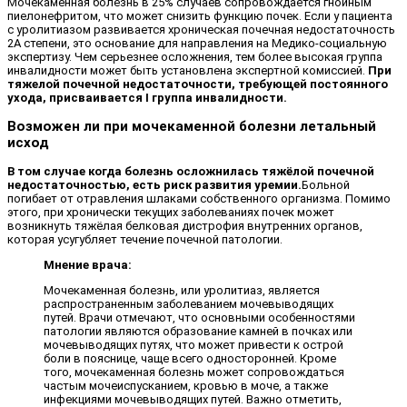
Мочекаменная болезнь в 25% случаев сопровождается гнойным
пиелонефритом, что может снизить функцию почек. Если у пациента
с уролитиазом развивается хроническая почечная недостаточность
2А степени, это основание для направления на Медико-социальную
экспертизу. Чем серьезнее осложнения, тем более высокая группа
инвалидности может быть установлена экспертной комиссией.
При
тяжелой почечной недостаточности, требующей постоянного
ухода, присваивается I группа инвалидности.
Возможен ли при мочекаменной болезни летальный
исход
В том случае когда болезнь осложнилась тяжёлой почечной
недостаточностью, есть риск развития уремии.
Больной
погибает от отравления шлаками собственного организма. Помимо
этого, при хронически текущих заболеваниях почек может
возникнуть тяжёлая белковая дистрофия внутренних органов,
которая усугубляет течение почечной патологии.
Мнение врача:
Мочекаменная болезнь, или уролитиаз, является
распространенным заболеванием мочевыводящих
путей. Врачи отмечают, что основными особенностями
патологии являются образование камней в почках или
мочевыводящих путях, что может привести к острой
боли в пояснице, чаще всего односторонней. Кроме
того, мочекаменная болезнь может сопровождаться
частым мочеиспусканием, кровью в моче, а также
инфекциями мочевыводящих путей. Важно отметить,