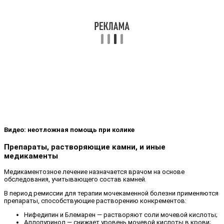
Видео: неотложная помощь при колике
Препараты, растворяющие камни, и иные
медикаменты
Медикаментозное лечение назначается врачом на основе
обследования, учитывающего состав камней.
В период ремиссии для терапии мочекаменной болезни применяются
препараты, способствующие растворению конкрементов:
Нифедипин и Блемарен — растворяют соли мочевой кислоты;
Аллопуринол — снижает уровень мочевой кислоты в крови;