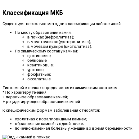
Классификация МКБ
Существует несколько методов классификации заболеваний:
По месту образования камня:
в почках (нефролитиаз);
в мочеточниках (уретеролитиаз);
в мочевом пузыре (цистолитиаз).
По химическому составу камней:
цистиновые;
белковые;
ксантиновые;
уратные;
фосфатные;
оксалатные.
Тип камней в почках определяется их химическим составом.
* По характеру течения:
+ первичное образование камней;
+ рецидивирующее образование камней.
К специфическим формам заболевания относятся:
уролитиаз с коралловидным камнем;
образование камней в одной почке;
почечно-каменная болезнь у женщин во время беременности.