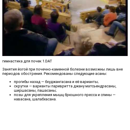
гимнастика для почек 1.DAT
Занятия йогой при почечно-каменной болезни возможны лишь вне
периодов обострения. Рекомендованы следующие асаны:
прогибы назад — бхуджангасана и её варианты;
скрутки — варианты паривритта джану матсьендрасаны,
ширшасаны, пашасаны;
позы для укрепления мышц брюшного пресса и спины —
навасана, шалабхасана.