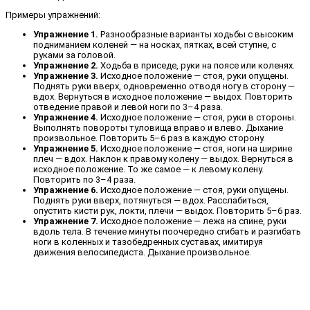
Примеры упражнений:
Упражнение 1.
Разнообразные варианты ходьбы с высоким
подниманием коленей — на носках, пятках, всей ступне, с
руками за головой.
Упражнение 2.
Ходьба в приседе, руки на поясе или коленях.
Упражнение 3.
Исходное положение — стоя, руки опущены.
Поднять руки вверх, одновременно отводя ногу в сторону —
вдох. Вернуться в исходное положение — выдох. Повторить
отведение правой и левой ноги по 3–4 раза.
Упражнение 4.
Исходное положение — стоя, руки в стороны.
Выполнять повороты туловища вправо и влево. Дыхание
произвольное. Повторить 5–6 раз в каждую сторону.
Упражнение 5.
Исходное положение — стоя, ноги на ширине
плеч — вдох. Наклон к правому колену — выдох. Вернуться в
исходное положение. То же самое — к левому колену.
Повторить по 3–4 раза.
Упражнение 6.
Исходное положение — стоя, руки опущены.
Поднять руки вверх, потянуться — вдох. Расслабиться,
опустить кисти рук, локти, плечи — выдох. Повторить 5–6 раз.
Упражнение 7.
Исходное положение — лежа на спине, руки
вдоль тела. В течение минуты поочередно сгибать и разгибать
ноги в коленных и тазобедренных суставах, имитируя
движения велосипедиста. Дыхание произвольное.