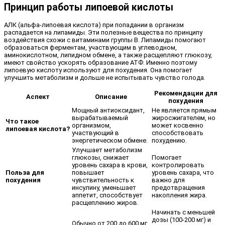
Принцип работы липоевой кислоты
АЛК (альфа-липоевая кислота) при попадании в организм
распадается на липамиды. Эти полезные вещества по принципу
воздействия схожи с витаминами группы B. Липамиды помогают
образоваться ферментам, участвующим в углеводном,
аминокислотном, липидном обмене, а также расщепляют глюкозу,
имеют свойство ускорять образование АТФ. Именно поэтому
липоевую кислоту используют для похудения. Она помогает
улучшить метаболизм и дольше не испытывать чувство голода.
Рекомендации для
Аспект
Описание
похудения
Мощный антиоксидант,
Не является прямым
вырабатываемый
жиросжигателем, но
Что такое
организмом,
может косвенно
липоевая кислота?
участвующий в
способствовать
энергетическом обмене.
похудению.
Улучшает метаболизм
глюкозы, снижает
Помогает
уровень сахара в крови,
контролировать
Польза для
повышает
уровень сахара, что
похудения
чувствительность к
важно для
инсулину, уменьшает
предотвращения
аппетит, способствует
накопления жира.
расщеплению жиров.
Начинать с меньшей
дозы (100-200 мг) и
Обычно от 200 до 600 мг