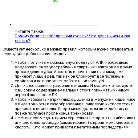
Читайте также:
Почему болит тазобедренный сустав? Что делать, чем и как
лечить?
Существует несколько важных правил, которым нужно следовать в
период употребления липамидов:
Чтобы получить максимальную пользу от АЛК, необходимо
воздержаться от употребления спиртных напитков во время
прохождения курса. Алкоголь в сочетании с липамидами
принесет лишь вред, так как он блокирует все полезные
свойства и не позволяет работать витамину N.
Для качественного усвоения витамина N молочные продукты
с высоким содержанием кальция стоит принимать минимум
через 4 часа после ЛК.
Чтобы избежать неприятных ощущений в желудке и кишечнике
в виде тошноты и газообразования, липоевую кислоту стоит
принимать после еды. Спортсмены должны пить добавку не
позже получаса после конца тренировки.
Не стоит совмещать прием серьезных лекарств (антибиотики)
или сложных процедур (химиотерапия) с принятием липоевой
кислоты. Это может привести к негативным последствиям.