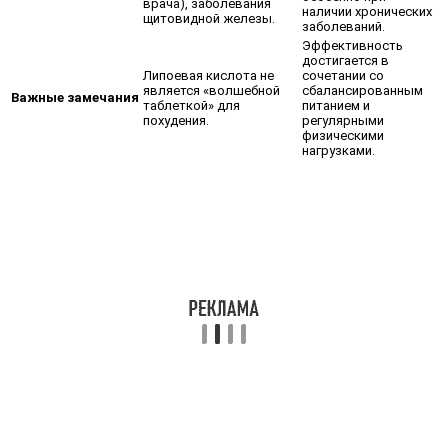
врача), заболевания
наличии хронических
щитовидной железы.
заболеваний.
Эффективность
достигается в
Липоевая кислота не
сочетании со
является «волшебной
сбалансированным
Важные замечания
таблеткой» для
питанием и
похудения.
регулярными
физическими
нагрузками.