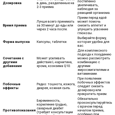
постепенно
Дозировка
в день, разделенные на
увеличивать,
2-3 приема.
наблюдая за
реакцией организма.
Прием перед едой
Лучше всего принимать
может помочь
Время приема
за 30 минут до еды или
снизить аппетит и
через 2 часа после.
улучшить усвоение
глюкозы.
Выбирайте форму,
Форма выпуска
Капсулы, таблетки.
которая удобна для
вас.
Для комплексного
подхода к похудению
Сочетание с
Может усиливать
можно рассмотреть
другими
действие L-карнитина,
комбинацию с
добавками
хрома, коэнзима Q10.
другими
жиросжигателями и
витаминами.
При появлении
побочных эффектов
Побочные
Редко: тошнота, изжога,
следует снизить
эффекты
диарея, кожная сыпь.
дозировку или
прекратить прием.
Обязательно
Беременность,
проконсультируйтесь
кормление грудью,
с врачом перед
сахарный диабет
Противопоказания
началом приема,
(требует консультации
особенно при