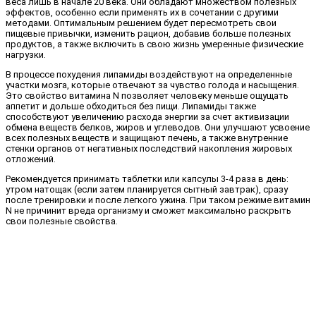
веса лишь в начале 20 века. Они обладают множеством полезных
эффектов, особенно если применять их в сочетании с другими
методами. Оптимальным решением будет пересмотреть свои
пищевые привычки, изменить рацион, добавив больше полезных
продуктов, а также включить в свою жизнь умеренные физические
нагрузки.
В процессе похудения липамиды воздействуют на определенные
участки мозга, которые отвечают за чувство голода и насыщения.
Это свойство витамина N позволяет человеку меньше ощущать
аппетит и дольше обходиться без пищи. Липамиды также
способствуют увеличению расхода энергии за счет активизации
обмена веществ белков, жиров и углеводов. Они улучшают усвоение
всех полезных веществ и защищают печень, а также внутренние
стенки органов от негативных последствий накопления жировых
отложений.
Рекомендуется принимать таблетки или капсулы 3-4 раза в день:
утром натощак (если затем планируется сытный завтрак), сразу
после тренировки и после легкого ужина. При таком режиме витамин
N не причинит вреда организму и сможет максимально раскрыть
свои полезные свойства.