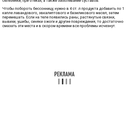
селезенки, при отеках, а также заболевании суставов.
Чтобы побороть бессонницу, нужно в 4 ст. л продукта добавить по 1
капле лавандового, эвкалиптового и базиликового масел, затем
перемешать. Если на теле появились раны, растянутые связки,
вывихи, ушибы, синяки ожоги и другие повреждения, то достаточно
смазать эти места и в скором времени все проблемы исчезнут.