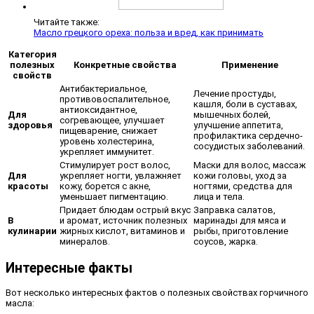
Читайте также:
Масло грецкого ореха: польза и вред, как принимать
Категория
полезных
Конкретные свойства
Применение
свойств
Антибактериальное,
Лечение простуды,
противовоспалительное,
кашля, боли в суставах,
антиоксидантное,
Для
мышечных болей,
согревающее, улучшает
здоровья
улучшение аппетита,
пищеварение, снижает
профилактика сердечно-
уровень холестерина,
сосудистых заболеваний.
укрепляет иммунитет.
Стимулирует рост волос,
Маски для волос, массаж
Для
укрепляет ногти, увлажняет
кожи головы, уход за
красоты
кожу, борется с акне,
ногтями, средства для
уменьшает пигментацию.
лица и тела.
Придает блюдам острый вкус
Заправка салатов,
В
и аромат, источник полезных
маринады для мяса и
кулинарии
жирных кислот, витаминов и
рыбы, приготовление
минералов.
соусов, жарка.
Интересные факты
Вот несколько интересных фактов о полезных свойствах горчичного
масла: