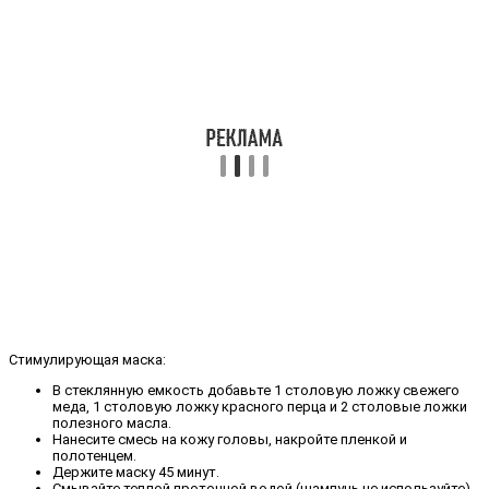
Стимулирующая маска:
В стеклянную емкость добавьте 1 столовую ложку свежего
меда, 1 столовую ложку красного перца и 2 столовые ложки
полезного масла.
Нанесите смесь на кожу головы, накройте пленкой и
полотенцем.
Держите маску 45 минут.
Смывайте теплой проточной водой (шампунь не используйте).