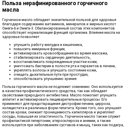
Польза нерафинированного горчичного
масла
Горчичное масло обладает значительной пользой для здоровья
благодаря содержанию витаминов, минералов и жирных кислот
Омега-6 и Омега-3. Сбалансированный состав этих компонентов
способствует нормализации функций организма. Влияние масла на
здоровье позволяет:
улучшить работу желудка и кишечника,
повысить иммунные функции,
активизировать кровообращение во время массажа,
стабилизировать сердечную деятельность,
восстанавливать поврежденные участки кожи,
уничтожать бактерии в полости рта и паразитов в печени,
укреплять волосы и улучшать состояние кожи,
очищать дыхательные пути при простудах,
способствовать улучшению зрения.
Польза горчичного масла не подлежит сомнению. Оно используется
в качестве профилактического средства, так как обладает
свойствами природного антибиотика. Масло помогает улучшить
аппетит и активизировать пищеварительные процессы. Его
применяют для предотвращения дистрофии печени, цирроза,
холецистита и различных форм гепатита. Кроме того, оно улучшает
состав крови, снижает проницаемость капилляров и укрепляет
сосуды, повышая их эластичность. Горчичное масло также служит
профилактикой гипертонии, атеросклероза и анемии, а также
используется при заболеваниях суставов и мышц, таких как подагра,