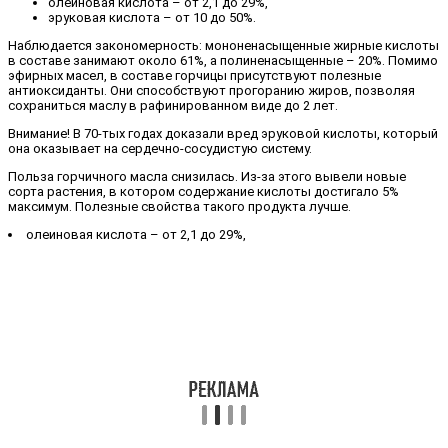
олеиновая кислота – от 2,1 до 29%,
эруковая кислота – от 10 до 50%.
Наблюдается закономерность: мононенасыщенные жирные кислоты
в составе занимают около 61%, а полиненасыщенные – 20%. Помимо
эфирных масел, в составе горчицы присутствуют полезные
антиоксиданты. Они способствуют прогоранию жиров, позволяя
сохраниться маслу в рафинированном виде до 2 лет.
Внимание! В 70-тых годах доказали вред эруковой кислоты, который
она оказывает на сердечно-сосудистую систему.
Польза горчичного масла снизилась. Из-за этого вывели новые
сорта растения, в котором содержание кислоты достигало 5%
максимум. Полезные свойства такого продукта лучше.
олеиновая кислота – от 2,1 до 29%,