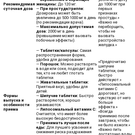
Рекомендуемая
женщины:
До 120 мг.
до 1000 мг при
суточная доза
—
При простуде/гриппе:
первых
Дозировка может быть
признаках
увеличена до 500-1000 мг в день
простуды.»
(по рекомендации врача).
«Важно не
—
Максимально допустимая
переборщить,
доза:
2000 мг в день
чтобы не
(превышение может вызвать
вызвать
побочные эффекты).
расстройство
желудка.»
—
Таблетки/капсулы:
Самая
распространенная форма,
удобна для дозирования.
«Предпочитаю
—
Порошок:
Можно растворять
шипучие
в воде или соке, подходит для
таблетки, они
тех, кто не любит глотать
быстро
таблетки.
действуют.»
—
Жевательные таблетки:
«Липосомальный
Приятный вкус, удобны для
витамин С
детей.
дороговат, но
Формы
—
Шипучие таблетки:
Быстро
чувствую от него
выпуска и
растворяются, хорошо
больше
особенности
усваиваются.
эффекта.»
приема
—
Липосомальный витамин С:
«Всегда
Считается, что имеет более
принимаю после
высокую биодоступность.
завтрака, чтобы
—
Принимать лучше после
не было изжоги.»
еды:
Для лучшего усвоения и
«Важно пить
снижения риска раздражения
достаточно воды