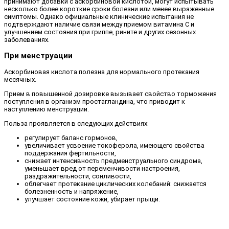
принимают добавки с аскорбиновой кислотой, могут испытывать
несколько более короткие сроки болезни или менее выраженные
симптомы. Однако официальные клинические испытания не
подтверждают наличие связи между приемом витамина C и
улучшением состояния при гриппе, рините и других сезонных
заболеваниях.
При менструации
Аскорбиновая кислота полезна для нормального протекания
месячных.
Прием в повышенной дозировке вызывает свойство торможения
поступления в организм простагландина, что приводит к
наступлению менструации.
Польза проявляется в следующих действиях:
регулирует баланс гормонов,
увеличивает усвоение токоферола, имеющего свойства
поддержания фертильности,
снижает интенсивность предменструального синдрома,
уменьшает вред от переменчивости настроения,
раздражительности, сонливости,
облегчает протекание циклических колебаний: снижается
болезненность и напряжение,
улучшает состояние кожи, убирает прыщи.