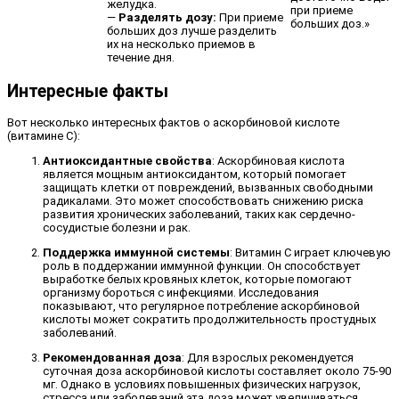
желудка.
при приеме
—
Разделять дозу:
При приеме
больших доз.»
больших доз лучше разделить
их на несколько приемов в
течение дня.
Интересные факты
Вот несколько интересных фактов о аскорбиновой кислоте
(витамине C):
Антиоксидантные свойства
: Аскорбиновая кислота
является мощным антиоксидантом, который помогает
защищать клетки от повреждений, вызванных свободными
радикалами. Это может способствовать снижению риска
развития хронических заболеваний, таких как сердечно-
сосудистые болезни и рак.
Поддержка иммунной системы
: Витамин C играет ключевую
роль в поддержании иммунной функции. Он способствует
выработке белых кровяных клеток, которые помогают
организму бороться с инфекциями. Исследования
показывают, что регулярное потребление аскорбиновой
кислоты может сократить продолжительность простудных
заболеваний.
Рекомендованная доза
: Для взрослых рекомендуется
суточная доза аскорбиновой кислоты составляет около 75-90
мг. Однако в условиях повышенных физических нагрузок,
стресса или заболеваний эта доза может увеличиваться.