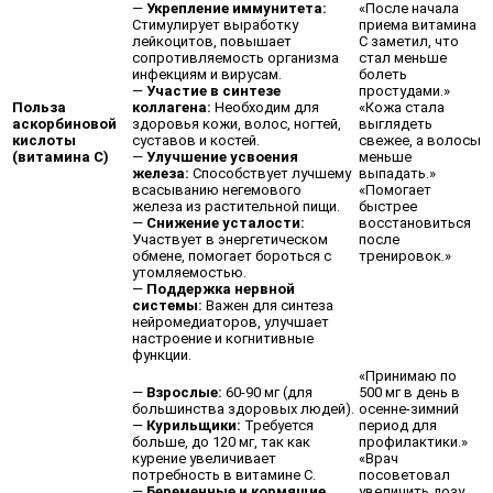
—
Укрепление иммунитета:
«После начала
Стимулирует выработку
приема витамина
лейкоцитов, повышает
С заметил, что
сопротивляемость организма
стал меньше
инфекциям и вирусам.
болеть
—
Участие в синтезе
простудами.»
Польза
коллагена:
Необходим для
«Кожа стала
аскорбиновой
здоровья кожи, волос, ногтей,
выглядеть
кислоты
суставов и костей.
свежее, а волосы
(витамина С)
—
Улучшение усвоения
меньше
железа:
Способствует лучшему
выпадать.»
всасыванию негемового
«Помогает
железа из растительной пищи.
быстрее
—
Снижение усталости:
восстановиться
Участвует в энергетическом
после
обмене, помогает бороться с
тренировок.»
утомляемостью.
—
Поддержка нервной
системы:
Важен для синтеза
нейромедиаторов, улучшает
настроение и когнитивные
функции.
«Принимаю по
—
Взрослые:
60-90 мг (для
500 мг в день в
большинства здоровых людей).
осенне-зимний
—
Курильщики:
Требуется
период для
больше, до 120 мг, так как
профилактики.»
курение увеличивает
«Врач
потребность в витамине С.
посоветовал
—
Беременные и кормящие
увеличить дозу