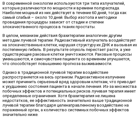
В современной онкологии используются три типа излучателей,
которые различаются по мощности и времени полураспада.
Наиболее мощный из них действует в течение 60 дней, тогда как
самый слабый – около 10 дней. Выбор изотопа и методики
проведения процедуры зависит от стадии и степени
злокачественного процесса в тканях простаты.
В целом, механизм действия брахитерапии аналогичен другим
методам лучевой терапии. Радиоактивный излучатель воздействует
на злокачественные клетки, нарушая структуру их ДНК и вызывая их
постепенную гибель. В результате опухоль перестает расти, а уже
существующие раковые клетки уничтожаются. Раковые процессы
уменьшаются, и самочувствие пациента со временем улучшается,
что способствует повышению прогноза выживаемости.
Однако в традиционной лучевой терапии воздействие
распространяется на весь организм. Радиоактивное излучение
может причинить серьезный вред здоровым клеткам, что приводит
к ухудшению состояния пациента в начале лечения. Из-за множества
побочных эффектов и потенциальных рисков лучевая терапия имеет
определенные ограничения. Хотя брахитерапия не лишена
недостатков, ее эффективность значительно выше традиционной
лучевой терапии благодаря целенаправленному воздействию на
пораженный орган, а количество системных побочных эффектов
значительно ниже.