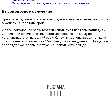
Эфирное масло гвоздики: свойства и применение
Высокодозное облучение
При высокодозной брахитерапии радиоактивный элемент вводится
в железу на короткий срок
Для высокодозной брахитерапии используют изотопы палладия и
иридия. Они отличаются высокой мощностью, поэтому не
устанавливаются на долгий срок. Капсулы изотопа вводят в ткани
предстательной железы на 15-20 минут, а затем удаляют. Процедуру
проводят еженедельно в течение нескольких месяцев.