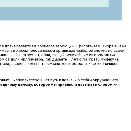
 в плане развития в процессе эволюции — филогенезе. В коре ещё не
ого мозга во всём человеческом организме наиболее сложна по своей
 музыкальный инструмент, обладающий величайшим из возможных
м от доли миллиметра. Как думаете — легко ли играть музыку на
ни, создаваемая именно таким множеством маленьких кирпичиков.
гиозных — человечество ищет путь к познанию себя и окружающего
 единому целому, которое мы привыкли называть словом «я».