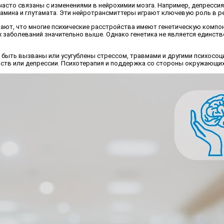
часто связаны с изменениями в нейрохимии мозга. Например, депресси
мина и глутамата. Эти нейротрансмиттеры играют ключевую роль в рег
ают, что многие психические расстройства имеют генетическую компо
х заболеваний значительно выше. Однако генетика не является единс
т быть вызваны или усугублены стрессом, травмами и другими психосоц
тв или депрессии. Психотерапия и поддержка со стороны окружающих 