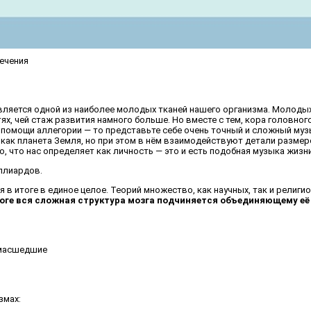
лечения
является одной из наиболее молодых тканей нашего организма. Молодых
тях, чей стаж развития намного больше. Но вместе с тем, кора головн
 при помощи аллегории — то представьте себе очень точный и сложный
 как планета Земля, но при этом в нём взаимодействуют детали размеро
, что нас определяет как личность — это и есть подобная музыка жиз
ллиардов.
ся в итоге в единое целое. Теорий множество, как научных, так и рели
тоге вся сложная структура мозга подчиняется объединяющему её
змах: