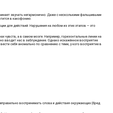
 начинает звучать негармонично. Даже с несколькими фальшивыми
атится в какофонию.
ии для действий. Нарушения на любом из этих этапов — это
х чувств, а в самом мозге. Например, горизонтальные линии на
нно вводит нас в заблуждение. Однако искажённое восприятие
сти себя аномально по сравнению с теми, у кого восприятие в
неправильно воспринимать слова и действия окружающих (бред