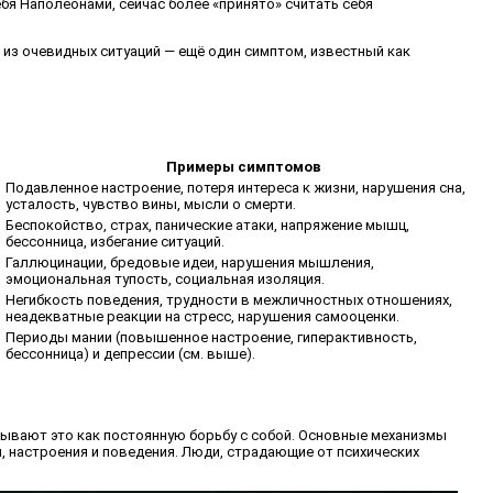
бя Наполеонами, сейчас более «принято» считать себя
из очевидных ситуаций — ещё один симптом, известный как
Примеры симптомов
Подавленное настроение, потеря интереса к жизни, нарушения сна,
усталость, чувство вины, мысли о смерти.
Беспокойство, страх, панические атаки, напряжение мышц,
бессонница, избегание ситуаций.
Галлюцинации, бредовые идеи, нарушения мышления,
эмоциональная тупость, социальная изоляция.
Негибкость поведения, трудности в межличностных отношениях,
неадекватные реакции на стресс, нарушения самооценки.
Периоды мании (повышенное настроение, гиперактивность,
бессонница) и депрессии (см. выше).
сывают это как постоянную борьбу с собой. Основные механизмы
, настроения и поведения. Люди, страдающие от психических