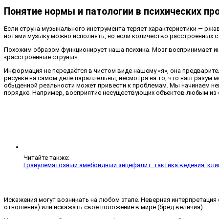
Понятие нормы и патологии в психических пр
Если струна музыкального инструмента теряет характеристики — ржав
нотами музыку можно исполнять, но если количество расстроенных с
Похожим образом функционирует наша психика. Мозг воспринимает ин
«расстроенные струны».
Информация не передаётся в чистом виде нашему «я», она предварите
рисунке на самом деле параллельны, несмотря на то, что наш разум 
обыденной реальности может привести к проблемам. Мы начинаем нев
порядке. Например, восприятие несуществующих объектов любым из 
Читайте также:
Гранулематозный амебоидный энцефалит: тактика ведения, кли
Искажения могут возникать на любом этапе. Неверная интерпретаци
отношения) или искажать своё положение в мире (бред величия).