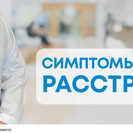
ихиатр