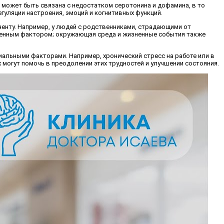
я может быть связана с недостатком серотонина и дофамина, в то
уляции настроения, эмоций и когнитивных функций.
ненту. Например, у людей с родственниками, страдающими от
твенным фактором; окружающая среда и жизненные события также
иальными факторами. Например, хронический стресс на работе или в
могут помочь в преодолении этих трудностей и улучшении состояния.