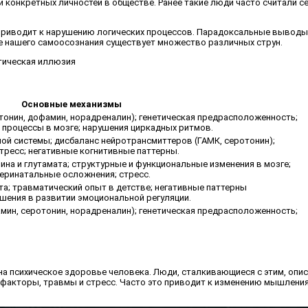
конкретных личностей в обществе. Ранее такие люди часто считали се
приводит к нарушению логических процессов. Парадоксальные выводы 
ке нашего самоосознания существует множество различных струн.
Основные механизмы
онин, дофамин, норадреналин); генетическая предрасположенность;
процессы в мозге; нарушения циркадных ритмов.
ой системы; дисбаланс нейротрансмиттеров (ГАМК, серотонин);
тресс; негативные когнитивные паттерны.
на и глутамата; структурные и функциональные изменения в мозге;
еринатальные осложнения; стресс.
; травматический опыт в детстве; негативные паттерны
шения в развитии эмоциональной регуляции.
ин, серотонин, норадреналин); генетическая предрасположенность;
 на психическое здоровье человека. Люди, сталкивающиеся с этим, опи
 факторы, травмы и стресс. Часто это приводит к изменению мышления