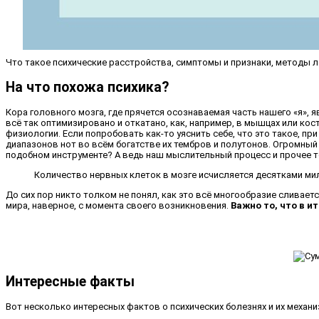
Что такое психические расстройства, симптомы и признаки, методы 
На что похожа психика?
Кора головного мозга, где прячется осознаваемая часть нашего «я», 
всё так оптимизировано и откатано, как, например, в мышцах или кос
физиологии. Если попробовать как-то уяснить себе, что это такое,
диапазонов нот во всём богатстве их тембров и полутонов. Огромный
подобном инструменте? А ведь наш мыслительный процесс и прочее то
Количество нервных клеток в мозге исчисляется десятками ми
До сих пор никто толком не понял, как это всё многообразие сливает
мира, наверное, с момента своего возникновения.
Важно то, что в и
Интересные факты
Вот несколько интересных фактов о психических болезнях и их механи