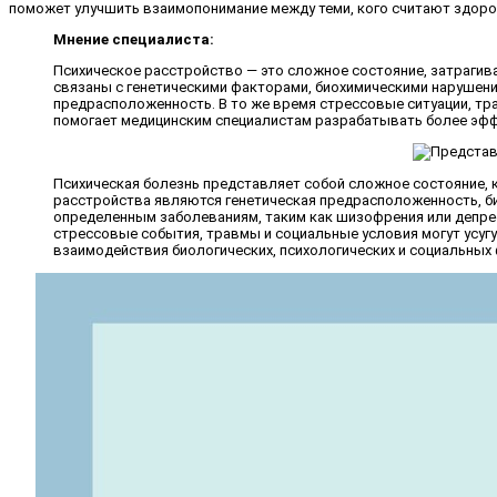
поможет улучшить взаимопонимание между теми, кого считают здоров
Мнение специалиста:
Психическое расстройство — это сложное состояние, затрагив
связаны с генетическими факторами, биохимическими нарушени
предрасположенность. В то же время стрессовые ситуации, тр
помогает медицинским специалистам разрабатывать более эфф
Психическая болезнь представляет собой сложное состояние,
расстройства являются генетическая предрасположенность, би
определенным заболеваниям, таким как шизофрения или депрес
стрессовые события, травмы и социальные условия могут усугу
взаимодействия биологических, психологических и социальных 