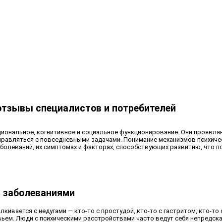
отзывы специалистов и потребителей
иональное, когнитивное и социальное функционирование. Они проявля
правляться с повседневными задачами. Понимание механизмов психичес
аболеваний, их симптомах и факторах, способствующих развитию, что
и заболеваниями
ивается с недугами — кто-то с простудой, кто-то с гастритом, кто-то
ьем. Люди с психическими расстройствами часто ведут себя непредска