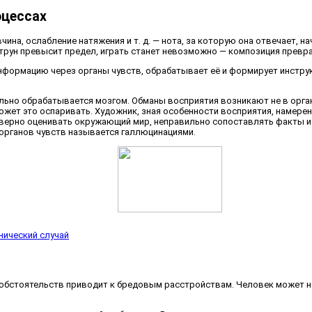
оцессах
чина, ослабление натяжения и т. д. — нота, за которую она отвечает,
трун превысит предел, играть станет невозможно — композиция превр
формацию через органы чувств, обрабатывает её и формирует инструкц
льно обрабатывается мозгом. Обманы восприятия возникают не в органа
может это оспаривать. Художник, зная особенности восприятия, намере
ерно оценивать окружающий мир, неправильно сопоставлять факты и ве
органов чувств называется галлюцинациями.
нический случай
я обстоятельств приводит к бредовым расстройствам. Человек может 