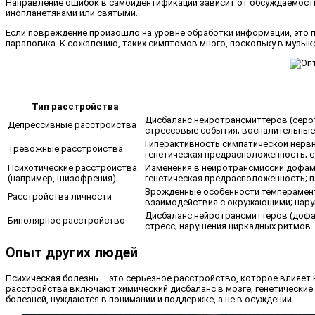
Направление ошибок в самоидентификации зависит от обсуждаемости 
инопланетянами или святыми.
Если повреждение произошло на уровне обработки информации, это 
паралогика. К сожалению, таких симптомов много, поскольку в музы
Тип расстройства
Дисбаланс нейротрансмиттеров (серот
Депрессивные расстройства
стрессовые события; воспалительные 
Гиперактивность симпатической нервн
Тревожные расстройства
генетическая предрасположенность; с
Психотические расстройства
Изменения в нейротрансмиссии дофами
(например, шизофрения)
генетическая предрасположенность; п
Врожденные особенности темперамента
Расстройства личности
взаимодействия с окружающими; нару
Дисбаланс нейротрансмиттеров (дофам
Биполярное расстройство
стресс; нарушения циркадных ритмов.
Опыт других людей
Психическая болезнь – это серьезное расстройство, которое влияет
расстройства включают химический дисбаланс в мозге, генетические
болезней, нуждаются в понимании и поддержке, а не в осуждении.