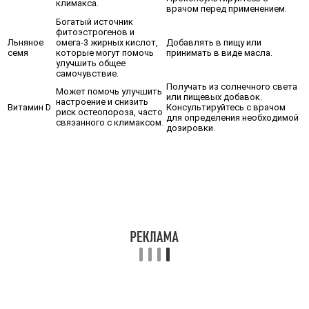
климакса.
врачом перед применением.
Богатый источник
фитоэстрогенов и
Льняное
омега-3 жирных кислот,
Добавлять в пищу или
семя
которые могут помочь
принимать в виде масла.
улучшить общее
самочувствие.
Получать из солнечного света
Может помочь улучшить
или пищевых добавок.
настроение и снизить
Витамин D
Консультируйтесь с врачом
риск остеопороза, часто
для определения необходимой
связанного с климаксом.
дозировки.