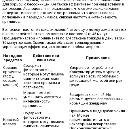
для борьбы с бессонницей. Он также эффективен при неврастении и
депрессии. Исследования показывают, что свежие шишки хмеля
содержат вещества, схожие с эстрогенами, что делает настои
полезными в период климакса, снижая частоту и интенсивность
приливов.
Вот рецепт настоя из шишек хмеля: 1 столовую ложку измельченных
шишек залейте 1 стаканом кипятка и настаивайте 45 минут.
Процедите настой и принимайте по 1/4 стакана трижды в день за 20-
30 минут до еды. Хмель также обладает тонизирующим и
укрепляющим эффектом, что важно в любом возрасте.
Народное
Действие при
Примечания
средство
климаксе
Содержат
Соевые
Умеренное потребление.
фитоэстрогены,
продукты
Консультируйтесь с врачом,
которые могут помочь
(тофу,
если у вас есть проблемы с
смягчить симптомы,
соевое
щитовидной железой или рак
такие как приливы и
молоко)
груди.
потливость.
Может помочь
Заваривать как чай. Не
уменьшить частоту и
Шалфей
рекомендуется беременным и
интенсивность
кормящим женщинам.
приливов.
Принимать в виде добавок или
Содержит
чая. Может
фитоэстрогены,
Красный
взаимодействовать с
которые могут помочь
клевер
некоторыми лекарствами.
смягчить симптомы
Проконсультируйтесь с