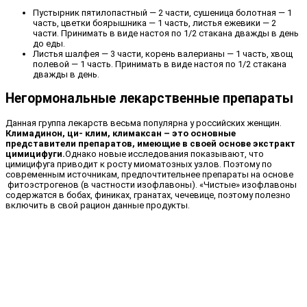
Пустырник пятилопастный — 2 части, сушеница болотная — 1
часть, цветки боярышника — 1 часть, листья ежевики — 2
части. Принимать в виде настоя по 1/2 стакана дважды в день
до еды.
Листья шалфея — 3 части, корень валерианы — 1 часть, хвощ
полевой — 1 часть. Принимать в виде настоя по 1/2 стакана
дважды в день.
Негормональные лекарственные препараты
Данная группа лекарств весьма популярна у российских женщин.
Климадинон, ци- клим, климаксан – это основные
представители препаратов, имеющие в своей основе экстракт
цимицифуги.
Однако новые исследования показывают, что
цимицифуга приводит к росту миоматозных узлов. Поэтому по
современным источникам, предпочтительнее препараты на основе
фитоэстрогенов (в частности изофлавоны). «Чистые» изофлавоны
содержатся в бобах, финиках, гранатах, чечевице, поэтому полезно
включить в свой рацион данные продукты.