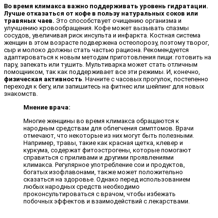
Во время климакса важно поддерживать уровень гидратации.
Лучше отказаться от кофе в пользу натуральных соков или
травяных чаев.
Это способствует очищению организма и
улучшению кровообращения. Кофе может вызывать спазмы
сосудов, увеличивая риск инсульта и инфаркта. Костная система
женщин в этом возрасте подвержена остеопорозу, поэтому творог,
сыр и молоко должны стать частью рациона. Рекомендуется
адаптироваться к новым методам приготовления пищи: готовить на
пару, запекать или тушить. Мультиварка может стать отличным
помощником, так как поддерживает все эти режимы. И, конечно,
физическая активность
. Начните с часовых прогулок, постепенно
переходя к бегу, или запишитесь на фитнес или шейпинг для новых
знакомств.
Мнение врача:
Многие женщины во время климакса обращаются к
народным средствам для облегчения симптомов. Врачи
отмечают, что некоторые из них могут быть полезными.
Например, травы, такие как красная щетка, клевер и
куркума, содержат фитоэстрогены, которые помогают
справиться с приливами и другими проявлениями
климакса. Регулярное употребление сои и продуктов,
богатых изофлавонами, также может положительно
сказаться на здоровье. Однако перед использованием
любых народных средств необходимо
проконсультироваться с врачом, чтобы избежать
побочных эффектов и взаимодействий с лекарствами.