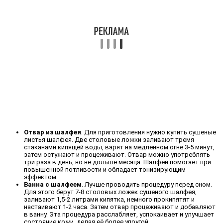
Отвар из шалфея
. Для приготовления нужно купить сушеные
листья шалфея. Две столовые ложки заливают тремя
стаканами кипящей воды, варят на медленном огне 3-5 минут,
затем остужают и процеживают. Отвар можно употреблять
три раза в день, но не дольше месяца. Шалфей помогает при
повышенной потливости и обладает тонизирующим
эффектом.
Ванна с шалфеем
. Лучше проводить процедуру перед сном.
Для этого берут 7-8 столовых ложек сушеного шалфея,
заливают 1,5-2 литрами кипятка, немного прокипятят и
настаивают 1-2 часа. Затем отвар процеживают и добавляют
в ванну. Эта процедура расслабляет, успокаивает и улучшает
состояние кожи, делая её более упругой.