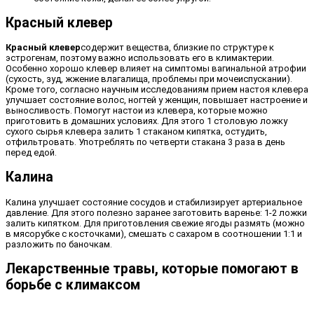
Красный клевер
Красный клевер
содержит вещества, близкие по структуре к
эстрогенам, поэтому важно использовать его в климактерии.
Особенно хорошо клевер влияет на симптомы вагинальной атрофии
(сухость, зуд, жжение влагалища, проблемы при мочеиспускании).
Кроме того, согласно научным исследованиям прием настоя клевера
улучшает состояние волос, ногтей у женщин, повышает настроение и
выносливость. Помогут настои из клевера, которые можно
приготовить в домашних условиях. Для этого 1 столовую ложку
сухого сырья клевера залить 1 стаканом кипятка, остудить,
отфильтровать. Употреблять по четверти стакана 3 раза в день
перед едой.
Калина
Калина улучшает состояние сосудов и стабилизирует артериальное
давление. Для этого полезно заранее заготовить варенье: 1-2 ложки
залить кипятком. Для приготовления свежие ягоды размять (можно
в мясорубке с косточками), смешать с сахаром в соотношении 1:1 и
разложить по баночкам.
Лекарственные травы, которые помогают в
борьбе с климаксом