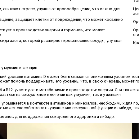
Ус
и, снижают стресс, улучшают кровообращение, что важно для
Це
зе
ащение, защищает клетки от повреждений, что может косвенно
Ор
аствует в производстве энергии и гормонов, что может
Ор
.
ов
сида азота, который расширяет кровеносные сосуды, улучшая
Кр
 у мужчин и женщин:
зкий уровень витамина D может быть связан с пониженным уровнем тес
ожет помочь поддерживать его уровень, что, в свою очередь, может п
 B6 и B12, участвуют в метаболизме и производстве энергии. Они также
аться на сексуальном влечении как у мужчин, так и у женщин.
сто упоминается в контексте витаминов и минералов, необходимых для 
 может способствовать улучшению сексуальной функции и либидо, так 
аминов для поддержания сексуального здоровья и либидо.