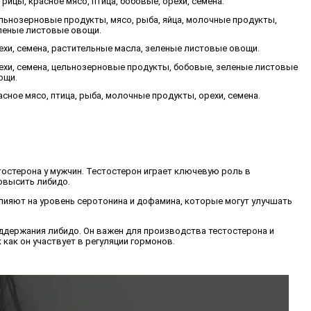
трицы, красное мясо, птица, бобовые, орехи, семена.
льнозерновые продукты, мясо, рыба, яйца, молочные продукты,
леные листовые овощи.
ехи, семена, растительные масла, зеленые листовые овощи.
ехи, семена, цельнозерновые продукты, бобовые, зеленые листовые
ощи.
асное мясо, птица, рыба, молочные продукты, орехи, семена.
тостерона у мужчин. Тестостерон играет ключевую роль в
овысить либидо.
 влияют на уровень серотонина и дофамина, которые могут улучшать
поддержания либидо. Он важен для производства тестостерона и
как он участвует в регуляции гормонов.