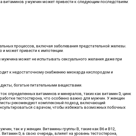
ка витаминов у мужчин может привести к следующим последствиям:
тельных процессов, включая заболевания предстательной железы.
 и может привести к импотенции.
я мужчина может не испытывать сексуального желания даже при
водит к недостаточному снабжению миокарда кислородом и
одукты, богатые питательными веществами.
ток определенных витаминов и минералов, таких как витамин D, цинк
работке тестостерона, что особенно важно для мужчин. У женщин
циалисты рекомендуют комплексный подход, включающий
онсультироваться с врачом, чтобы избежать возможных побочных
ин, так и у женщин. Витамины группы B, такие как B6 и B12,
итамин D, в свою очередь, влияет на уровень тестостерона,