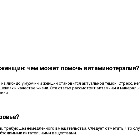
 женщин: чем может помочь витаминотерапия?
на либидо у мужчин и женщин становится актуальной темой. Стресс, н
ошениях и качестве жизни. Эта статья рассмотрит витамины и минерал
овья.
ровье?
й, требующей немедленного вмешательства. Следует отметить, что сл
еобходимыми питательными веществами.