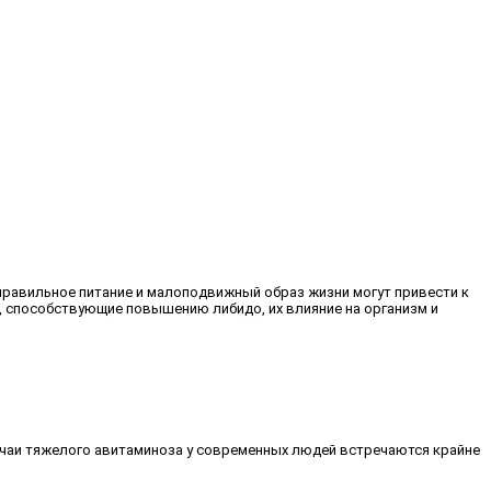
еправильное питание и малоподвижный образ жизни могут привести к
ы, способствующие повышению либидо, их влияние на организм и
учаи тяжелого авитаминоза у современных людей встречаются крайне