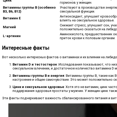
Цинк
гормонов у женщин.
Витамины группы B (особенно
Участвуют в производстве энерги
B3, B6, B12)
сексуальной функции.
Антиоксидант, улучшает кровообр
Витамин E
влиять на сексуальное здоровье.
Снижает стресс, улучшает сон, уч
Магний
положительно сказаться на либидо
Аминокислота, предшественник ок
L-аргинин
приток крови к половым органам.
Интересные факты
Вот несколько интересных фактов о витаминах и их влиянии на либидо
Витамин D и тестостерон
: Исследования показывают, что ни
сексуальном влечении, и достаточное количество витамина D м
Витамины группы B и энергия
: Витамины группы B, такие как
настроение и общее самочувствие. Это может положительно сказ
Цинк и сексуальное здоровье
: Хотя это не витамин, цинк ча
поддержания здоровья простаты у мужчин. У женщин цинк также
Эти факты подчеркивают важность сбалансированного питания и вит