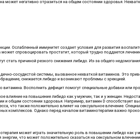
на может негативно отразиться на общем состоянии здоровья. Нехват
ункции. Ослабленный иммунитет создает условия для развития воспали
 может спровоцировать простатит, который трудно поддается лечению
ут стать причиной резкого снижения либидо. Из-за общего недомогани
рдечно-сосудистой системы, вызванное нехваткой витаминов. Это при
обращение, снижается либидо и возникают проблемы с эрекцией.
о витамина. Восполнить дефицит помогут специальные добавки или пр
е влияние на повышение либидо как у мужчин, так и у женщин. Недоста
ии и общем состоянии здоровья. Например, витамин D способствует вы
ресса, что также положительно влияет на сексуальное влечение. Спе
инных комплексов. Однако перед началом витаминотерапии важно прок
терапия может играть значительную роль в повышении либидо как у мужч
нергии, что может положительно сказаться на сексуальном влечении. В