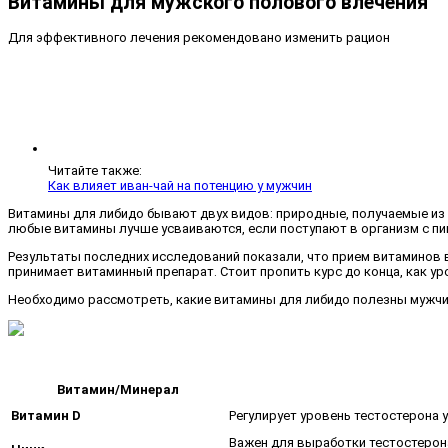
Витамины для мужского полового влечения
Для эффективного лечения рекомендовано изменить рацион
Читайте также:
Как влияет иван-чай на потенцию у мужчин
Витамины для либидо бывают двух видов: природные, получаемые из п
любые витамины лучше усваиваются, если поступают в организм с пищ
Результаты последних исследований показали, что прием витаминов в
принимает витаминный препарат. Стоит пропить курс до конца, как ур
Необходимо рассмотреть, какие витамины для либидо полезны мужчин
Витамин/Минерал
Витамин D
Регулирует уровень тестостерона у
Важен для выработки тестостерона