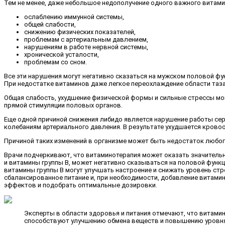
Тем не менее, даже небольшое недополучение одного важного витами
ослаблению иммунной системы,
общей слабости,
снижению физических показателей,
проблемам с артериальным давлением,
нарушениям в работе нервной системы,
хронической усталости,
проблемам со сном.
Все эти нарушения могут негативно сказаться на мужском половой ф
При недостатке витаминов даже легкое переохлаждение области таза
Общая слабость, ухудшение физической формы и сильные стрессы мог
прямой стимуляции половых органов.
Еще одной причиной снижения либидо является нарушение работы се
колебаниям артериального давления. В результате ухудшается крово
Причиной таких изменений в организме может быть недостаток любог
Врачи подчеркивают, что витаминотерапия может оказать значительно
и витамины группы B, может негативно сказываться на половой функц
витамины группы B могут улучшать настроение и снижать уровень ст
сбалансированное питание и, при необходимости, добавление витам
эффектов и подобрать оптимальные дозировки.
Эксперты в области здоровья и питания отмечают, что витамино
способствуют улучшению обмена веществ и повышению уровня э