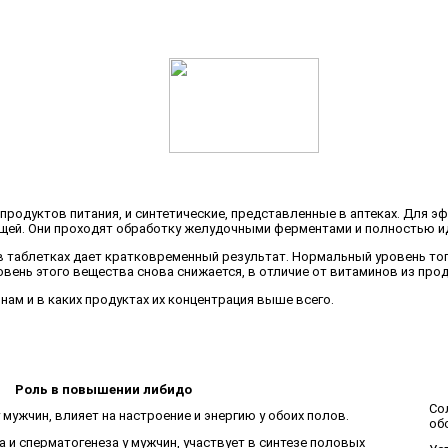
родуктов питания, и синтетические, представленные в аптеках. Для э
ей. Они проходят обработку желудочными ферментами и полностью идут
 таблетках дает кратковременный результат. Нормальный уровень того
овень этого вещества снова снижается, в отличие от витаминов из про
ам и в каких продуктах их концентрация выше всего.
Роль в повышении либидо
Со
 мужчин, влияет на настроение и энергию у обоих полов.
об
 и сперматогенеза у мужчин, участвует в синтезе половых