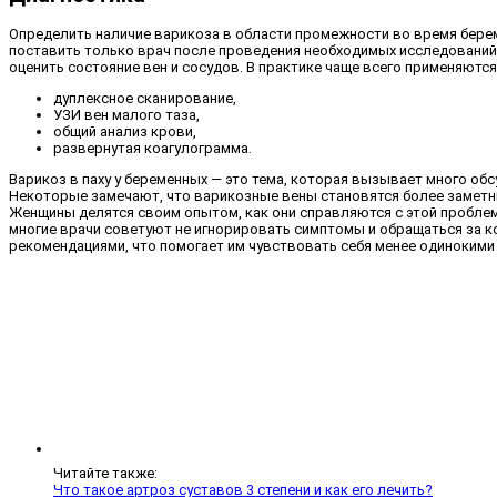
Определить наличие варикоза в области промежности во время бере
поставить только врач после проведения необходимых исследований 
оценить состояние вен и сосудов. В практике чаще всего применяют
дуплексное сканирование,
УЗИ вен малого таза,
общий анализ крови,
развернутая коагулограмма.
Варикоз в паху у беременных — это тема, которая вызывает много об
Некоторые замечают, что варикозные вены становятся более заметны
Женщины делятся своим опытом, как они справляются с этой проблем
многие врачи советуют не игнорировать симптомы и обращаться за к
рекомендациями, что помогает им чувствовать себя менее одинокими 
Читайте также:
Что такое артроз суставов 3 степени и как его лечить?