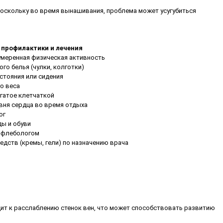
 поскольку во время вынашивания, проблема может усугубиться
профилактики и лечения
 умеренная физическая активность
о белья (чулки, колготки)
стояния или сидения
о веса
огатое клетчаткой
вня сердца во время отдыха
ог
ды и обуви
м-флебологом
едств (кремы, гели) по назначению врача
одит к расслаблению стенок вен, что может способствовать развитию