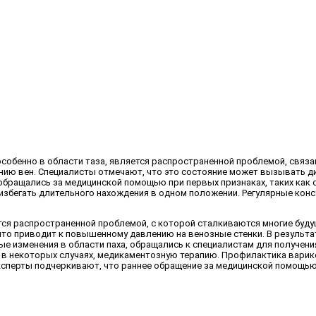
особенно в области таза, является распространенной проблемой, связа
нию вен. Специалисты отмечают, что это состояние может вызывать д
ращались за медицинской помощью при первых признаках, таких как от
 избегать длительного нахождения в одном положении. Регулярные кон
тся распространенной проблемой, с которой сталкиваются многие буду
то приводит к повышенному давлению на венозные стенки. В результат
 изменения в области паха, обращались к специалистам для получени
 в некоторых случаях, медикаментозную терапию. Профилактика варико
 Эксперты подчеркивают, что раннее обращение за медицинской помощь