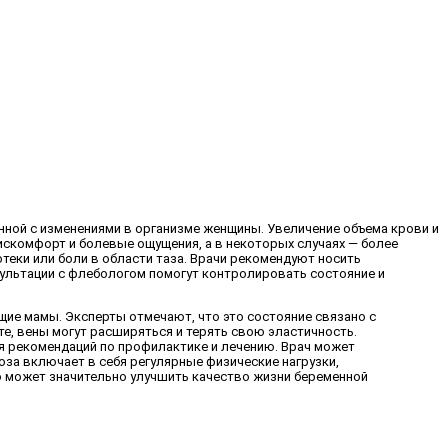
нной с изменениями в организме женщины. Увеличение объема крови и
искомфорт и болевые ощущения, а в некоторых случаях — более
еки или боли в области таза. Врачи рекомендуют носить
сультации с флебологом помогут контролировать состояние и
щие мамы. Эксперты отмечают, что это состояние связано с
е, вены могут расширяться и терять свою эластичность.
я рекомендаций по профилактике и лечению. Врач может
за включает в себя регулярные физические нагрузки,
ю может значительно улучшить качество жизни беременной