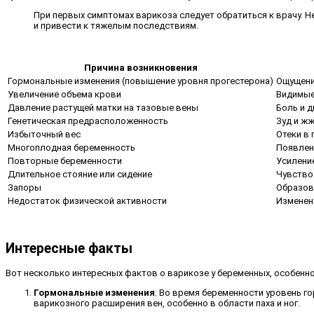
При первых симптомах варикоза следует обратиться к врачу. Н
и привести к тяжелым последствиям.
Причина возникновения
Гормональные изменения (повышение уровня прогестерона)
Ощущение
Увеличение объема крови
Видимые
Давление растущей матки на тазовые вены
Боль и 
Генетическая предрасположенность
Зуд и ж
Избыточный вес
Отеки в 
Многоплодная беременность
Появлен
Повторные беременности
Усилени
Длительное стояние или сидение
Чувство
Запоры
Образов
Недостаток физической активности
Изменени
Интересные факты
Вот несколько интересных фактов о варикозе у беременных, особенно 
Гормональные изменения
: Во время беременности уровень г
варикозного расширения вен, особенно в области паха и ног.