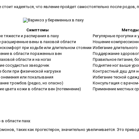
е стоит надеяться, что явление пройдет самостоятельно после родов,
Симптомы
Методы 
 тяжести и распирания в паху
Регулярные прогулки и
 расширенные вены в паховой области
Ношение компрессионног
дискомфорт при ходьбе или длительном стоянии
Избегание длительного 
жение в области пораженных вен
Поддержание здоровог
паховой области и на ногах
Правильное питание, б
ие сосудистых звездочек
Поднятие ног выше уро
е боли при физической нагрузке
Контрастный душ для н
 онемения или покалывания
Избегание тесной одеж
ание тромбов (редко, но опасно)
Консультация с врачо
е цвета кожи в области вен (потемнение)
Применение местных ср
в области паха:
ормонов, таких как прогестерон, значительно увеличивается. Это прив