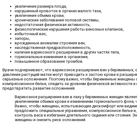
увеличение размера плода,
нарушенный кровоток в органах малого таза,
увеличение объема крови,
хронические заболевания половой системы,
недостаточная физическая активность,
физиологические нарушения работы венозных клапанов,
избыточный вес,
запоры,
врожденные аномалии строения вен,
наследственная предрасположенность,
наличие варикозного расширения в других частях тела,
гормональные изменения в организме,
повышенное образование тромбов.
Врачи подчеркивают, что варикозное расширение вен у беременных, 
давление растущей матки могут приводить к застою крови и расшире
серьезные осложнения. Поэтому важно, чтобы беременные женщины об
компрессионное белье, следить за уровнем физической активности и
предотвратить развитие осложнений.
Варикозное расширение вен в паху у беременных женщин являе
увеличением объема крови и изменением гормонального фона, ч
Важно, чтобы женщины, испытывающие дискомфорт или видимые
предложить специальные упражнения, компрессионное белье и,
контроль веса и избегание длительного сидения или стояния.
женщины и снизить риск осложнений.