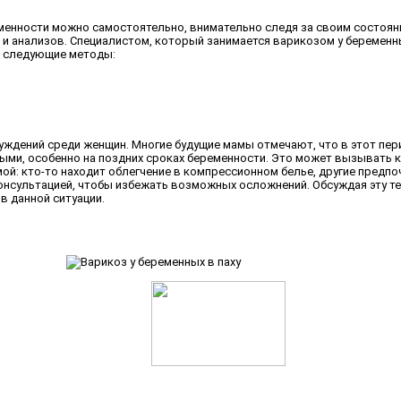
менности можно самостоятельно, внимательно следя за своим состоян
и анализов. Специалистом, который занимается варикозом у беременны
ся следующие методы:
суждений среди женщин. Многие будущие мамы отмечают, что в этот пе
ми, особенно на поздних сроках беременности. Это может вызывать ка
ой: кто-то находит облегчение в компрессионном белье, другие предпо
онсультацией, чтобы избежать возможных осложнений. Обсуждая эту т
в данной ситуации.