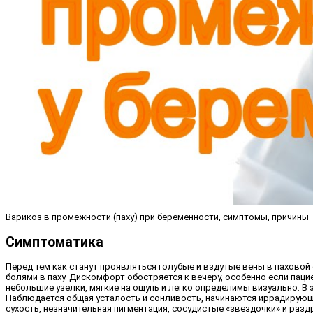
Варикоз в промежности (паху) при беременности, симптомы, причины
Симптоматика
Перед тем как станут проявляться голубые и вздутые вены в пахово
болями в паху. Дискомфорт обостряется к вечеру, особенно если па
небольшие узелки, мягкие на ощупь и легко определимы визуально. В
Наблюдается общая усталость и сонливость, начинаются иррадирующи
сухость, незначительная пигментация, сосудистые «звездочки» и разд