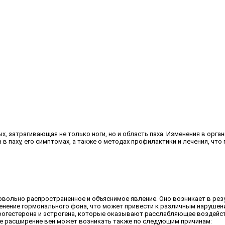
, затрагивающая не только ноги, но и область паха. Изменения в орг
в паху, его симптомах, а также о методах профилактики и лечения, чт
овольно распространенное и объяснимое явление. Оно возникает в резу
изменение гормонального фона, что может привести к различным наруш
рогестерона и эстрогена, которые оказывают расслабляющее воздействи
е расширение вен может возникать также по следующим причинам: