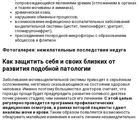
сопровождающейся явлениями уремии (отложением в органах
и тканях мочевины и аммиака);
уремическая кома;
нарушение обменных процессов;
возникновение инфекционно-воспалительных заболеваний
выделительной системы (цистит, пиелонефрит, уретрит,
гломерулонефрит);
присоединение гноеродной микрофлоры с образованием
абсцессов и флегмон.
Фотогалерея: нежелательные последствия недуга
Как защитить себя и своих близких от
развития подобной патологии
Заболевания мочевыделительной системы приводят к серьёзным
осложнениям, негативно сказывающимся на состоянии здоровья
человека. Именно поэтому большинство докторов считает, что
гораздо проще будет предупредить развитие солевого диатеза
почек ранних стадиях, чем заниматься его лечением.
С этой целью
регулярно проводится программа профилактических
медицинских осмотров, в рамках которой пациенты сдают
анализы мочи и крови.
Таким образом появляется возможность
обнаружить малейшие изменения и начать лечение незамедлительно.