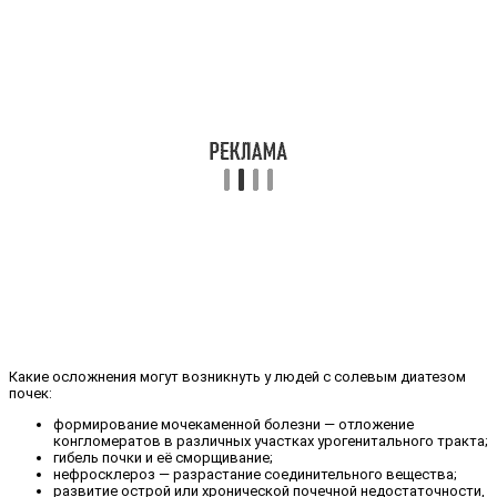
Какие осложнения могут возникнуть у людей с солевым диатезом
почек:
формирование мочекаменной болезни — отложение
конгломератов в различных участках урогенитального тракта;
гибель почки и её сморщивание;
нефросклероз — разрастание соединительного вещества;
развитие острой или хронической почечной недостаточности,