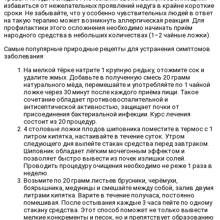
избавиться от нежелательных проявлений недуга в крайне короткие
сроки. Не забывайте, что у особенно чувствительных людей в ответ
на такую терапию может возникнуть аллергическая реакция. Для
профилактики этого осложнения необходимо начинать приём
народного средства в небольших количествах (1–2 чайные ложки).
Самые популярные природные рецепты для устранения симптомов
заболевания:
На мелкой тёрке натрите 1 крупную редьку, отожмите сок и
удалите жмых. Добавьте в полученную смесь 20 грамм
натурального мёда, перемешайте и употребляйте по 1 чайной
ложке через 30 минут после каждого приёма пищи. Такое
сочетание обладает противовоспалительной и
антисептической активностью, защищает почки от
присоединения бактериальной инфекции. Курс лечения
состоит из 20 процедур.
4 столовые ложки плодов шиповника поместите в термос с 1
литром кипятка, настаивайте в течение суток. Утром
следующего дня выпейте стакан средства перед завтраком.
Шиповник обладает лёгким мочегонным эффектом и
позволяет быстро вывести из почек излишки солей.
Проводить процедуру очищения необходимо не реже 1 раза в
неделю.
Возьмите по 20 грамм листьев брусники, черёмухи,
боярышника, медуницы и смешайте между собой, залив двумя
литрами кипятка. Варите в течение получаса, постоянно
помешивая. После остывания каждые 3 часа пейте по одному
стакану средства. Этот способ поможет не только вывести
мелкие конкременты и песок, но и препятствует образованию