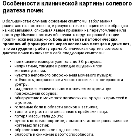
Особенности клинической картины солевого
диатеза почек
В большинстве случаев основные симптомы заболевания
развиваются постепенно, в результате чего пациенты не обращают
на них внимания, списывая явные признаки на переутомление или
простуду. Именно поэтому обнаружить недуг на ранней стадии
практически невозможно.
Большая часть патологических
проявлений формируется через несколько месяцев и даже лет,
что затрудняет работу врача.
Клиническая картина солевого
диатеза почек включает в себя следующие симптомы:
повышение температуры тела до 38 градусов;
неприятные, тянущие и режущие ощущения при
мочеиспускании;
чувство неполного опорожнения мочевого пузыря;
отёчность, покраснение и микротрещины на поверхности
уретры;
выделение незначительного количества крови при
повреждении сосудов;
обнаружение в моче патологических инородных примесей и
сгустков;
головные боли в области висков и затылка;
тошнота и рвота, не связанные с приёмами пищи;
потеря массы тела до 3%;
сухость кожных покровов, ломкость волос и расслаивание
ногтевых пластин;
образование синяков под глазами;
слабость и снижение работоспособности.