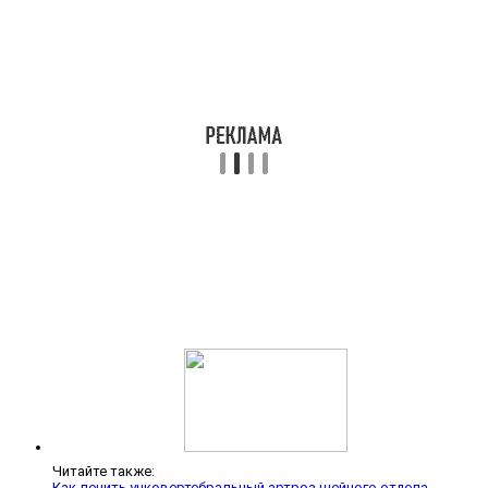
Читайте также:
Как лечить унковертебральный артроз шейного отдела