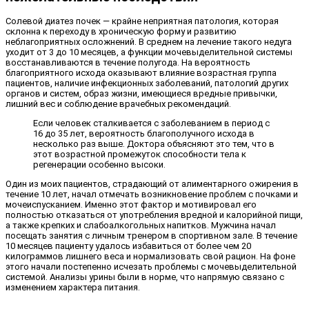
Солевой диатез почек — крайне неприятная патология, которая
склонна к переходу в хроническую форму и развитию
неблагоприятных осложнений. В среднем на лечение такого недуга
уходит от 3 до 10 месяцев, а функции мочевыделительной системы
восстанавливаются в течение полугода. На вероятность
благоприятного исхода оказывают влияние возрастная группа
пациентов, наличие инфекционных заболеваний, патологий других
органов и систем, образ жизни, имеющиеся вредные привычки,
лишний вес и соблюдение врачебных рекомендаций.
Если человек сталкивается с заболеванием в период с
16 до 35 лет, вероятность благополучного исхода в
несколько раз выше. Доктора объясняют это тем, что в
этот возрастной промежуток способности тела к
регенерации особенно высоки.
Один из моих пациентов, страдающий от алиментарного ожирения в
течение 10 лет, начал отмечать возникновение проблем с почками и
мочеиспусканием. Именно этот фактор и мотивировал его
полностью отказаться от употребления вредной и калорийной пищи,
а также крепких и слабоалкогольных напитков. Мужчина начал
посещать занятия с личным тренером в спортивном зале. В течение
10 месяцев пациенту удалось избавиться от более чем 20
килограммов лишнего веса и нормализовать свой рацион. На фоне
этого начали постепенно исчезать проблемы с мочевыделительной
системой. Анализы урины были в норме, что напрямую связано с
изменением характера питания.