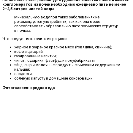
конгломератов из почек необходимо ежедневно пить не менее
2–2,5 литров чистой воды.
Минеральную воду при таких заболеваниях не
рекомендуется употреблять, так как она может
способствовать образованию патологических структур
в почках.
Что следует исключить из рациона:
жирное и жареное красное мясо (говядина, свинина);
кофе и цикорий;
газированные напитки;
чипсы, сухарики, фастфуд и полуфабрикаты;
яйца, сыр и молочные продукты с высоким содержанием
кальция;
сладости;
солёную капусту и домашние консервации.
Фотогалерея: вредная еда