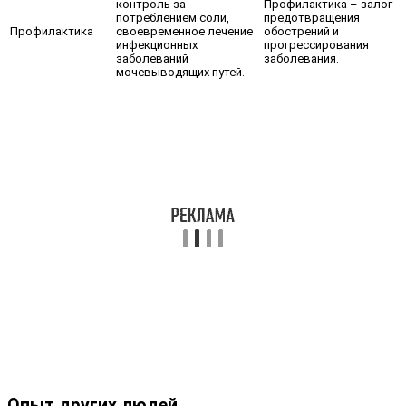
контроль за
Профилактика – залог
потреблением соли,
предотвращения
Профилактика
своевременное лечение
обострений и
инфекционных
прогрессирования
заболеваний
заболевания.
мочевыводящих путей.
Опыт других людей