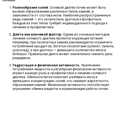
лечении:
Разнообразие солей
: Солевой диатез почек может быть
вызван образованием различных типов камней, в
зависимости от состава мочи. Наиболее распространенные
виды камней — это оксалатные, уратные и фосфатные.
Каждый из этих типов требует индивидуального подхода к
лечению и профилактике.
Диета как ключевой фактор
: Одним из основных методов
лечения солевого диатеза является коррекция питания.
Например, при оксалатных камнях рекомендуется ограничить
потребление продуктов, богатых оксалатами (шпинат, свекла,
шоколад), а при уратных — уменьшить количество мяса и
бобовых. Правильная диета может значительно снизить риск
рецидивов.
Гидратация и физическая активность
: Увеличение
потребления жидкости и регулярная физическая активность
играют важную роль в профилактике и лечении солевого
диатеза. Обильное питье помогает разбавить мочу и
уменьшить концентрацию солей, что снижает вероятность
образования камней. Физическая активность способствует
улучшению обмена веществ и нормализации работы почек.