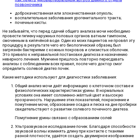
позвоночника
доброкачественная или злокачественная опухоль;
воспалительные заболевания урогенитального тракта;
почечные кисты.
Не забывайте, что перед сдачей общего анализа мочи необходимо
провести гигиену наружных половых органов ватным тампоном,
смоченным в кипячёной воде. Один из моих пациентов не провёл эту
процедуру, в результате чего его биологический образец был
загрязнён бактериями с кожных покровов и слизистых оболочек.
Это привело к неправильной постановке диагноза и назначению
неверного лечения. Мужчине пришлось повторно пересдавать
анализы с соблюдением всех правил, после чего доктор смог
определить солевой диатез почек.
Какие методики используют для диагностики заболевания:
Общий анализ мочи даёт информацию о клеточном составе и
физиологических характеристиках урины. В нормальных
условиях она имеет соломенно-жёлтый цвет и высокую
прозрачность. Нарушение этих показателей, покраснение и
помутнение мочи, образование осадка и песка на дне пробирки
свидетельствуют о развитии солевого почечного диатеза.
Помутнение урины связано с образованием солей
Ультразвуковое исследование почек. Благодаря способности
звуковой волны изменять длину при контакте с тканями
разной плотности, удаётся создать двухмерное изображение