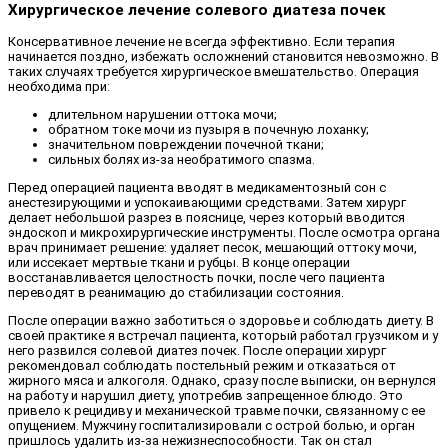
Хирургическое лечение солевого диатеза почек
Консервативное лечение не всегда эффективно. Если терапия
начинается поздно, избежать осложнений становится невозможно. В
таких случаях требуется хирургическое вмешательство. Операция
необходима при:
длительном нарушении оттока мочи;
обратном токе мочи из пузыря в почечную лоханку;
значительном повреждении почечной ткани;
сильных болях из-за необратимого спазма.
Перед операцией пациента вводят в медикаментозный сон с
анестезирующими и успокаивающими средствами. Затем хирург
делает небольшой разрез в пояснице, через который вводится
эндоскоп и микрохирургические инструменты. После осмотра органа
врач принимает решение: удаляет песок, мешающий оттоку мочи,
или иссекает мертвые ткани и рубцы. В конце операции
восстанавливается целостность почки, после чего пациента
переводят в реанимацию до стабилизации состояния.
После операции важно заботиться о здоровье и соблюдать диету. В
своей практике я встречал пациента, который работал грузчиком и у
него развился солевой диатез почек. После операции хирург
рекомендовал соблюдать постельный режим и отказаться от
жирного мяса и алкоголя. Однако, сразу после выписки, он вернулся
на работу и нарушил диету, употребив запрещенное блюдо. Это
привело к рецидиву и механической травме почки, связанному с ее
опущением. Мужчину госпитализировали с острой болью, и орган
пришлось удалить из-за нежизнеспособности. Так он стал