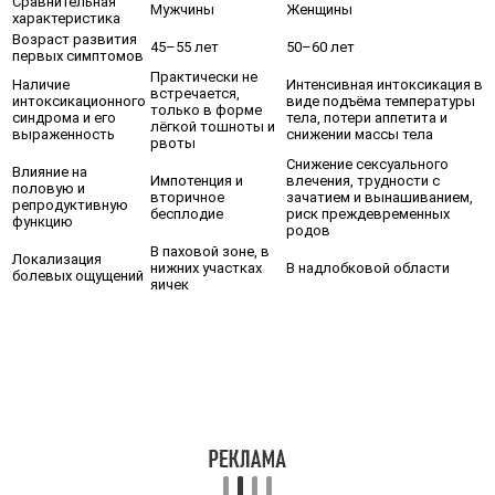
Сравнительная
Мужчины
Женщины
характеристика
Возраст развития
45–55 лет
50–60 лет
первых симптомов
Практически не
Наличие
Интенсивная интоксикация в
встречается,
интоксикационного
виде подъёма температуры
только в форме
синдрома и его
тела, потери аппетита и
лёгкой тошноты и
выраженность
снижении массы тела
рвоты
Снижение сексуального
Влияние на
Импотенция и
влечения, трудности с
половую и
вторичное
зачатием и вынашиванием,
репродуктивную
бесплодие
риск преждевременных
функцию
родов
В паховой зоне, в
Локализация
нижних участках
В надлобковой области
болевых ощущений
яичек