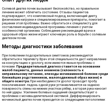
Солевой диатез почек вызывает беспокойство, но правильное
лечение может облегчить состояние. Отзывы пациентов
подтверждают, что комплексный подход, включающий диету,
физические нагрузки и специализированные препараты, помогает в
решении этой проблемы. Важно обратиться к специалисту для
составления индивидуальной программы лечения с учетом
особенностей организма. Соблюдение рекомендаций врача и
здоровый образ жизни играют ключевую роль в борьбе с солевым
диатезом почек.
Методы диагностики заболевания
При появлении подозрительных симптомов рекомендуется
обратиться к терапевту. Врач этой специальности даст направление
на консультацию к урологу, если имеются явные проблемы с
почками.
Предварительный диагноз ставится на основании
жалоб пациента, данных анамнеза (склонность к
неправильному питанию, эпизоды мочекаменной болезни среди
ближайших родственников, малоподвижный образ жизни) и
общего осмотра.
При необходимости уролог проводит пробу
поколачивания: ладонь одной руки устанавливается на заднюю
поверхность спины на нижних участках рёбер, а вторая рука наносит
по ней удары. Усиление болевых ощущений свидетельствует о
проблемах с мочевыделительной системой. Дифференцировать
мочекислый диатез почек приходится со следующими патологиями: