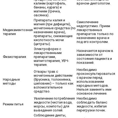
калием (картофель,
врачом-диетологом.
бананы, курага) и
магнием (гречка,
овсянка).
Препараты калия и
Самолечение
магния (при дефиците),
недопустимо. Прием
мочегонные средства (по
Медикаментозная
лекарственных
назначению врача),
терапия
препаратов только по
препараты, снижающие
назначению врача и
кислотность мочи
под его контролем.
(цитраты).
Электрофорез с
Назначается врачом в
лекарственными
зависимости от
Физиотерапия
препаратами,
состояния пациента и
магнитотерапия, УВЧ-
показаний.
терапия.
Необходимо
Отвары трав с
проконсультироваться
мочегонным действием
с врачом перед
Народные
(брусника, толокнянка,
использованием
методы
шиповник) – только как
народных методов.
вспомогательное
Нельзя заменять ими
средство.
основное лечение.
Увеличение потребления
Необходимо
жидкости (чистая вода,
соблюдать баланс
Режим питья
морсы, компоты) для
жидкости, избегая
выведения солей.
перегрузки почек.
Соблюдение диеты,