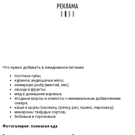
Что нужно добавить в ежедневное питание:
постные супы;
куриное, индюшачье мясо;
нежирную рыбу (минтай, хек);
овощи и фрукты;
мёд и домашнее варенье;
ягодные морсы и компоты с минимальным добавлением
сахара;
каши и крупы (овсянку, гречку, рис, пшено, перловку);
макароны твёрдых сортов;
бобовые и гороховые.
Фотогалерея: полезная еда