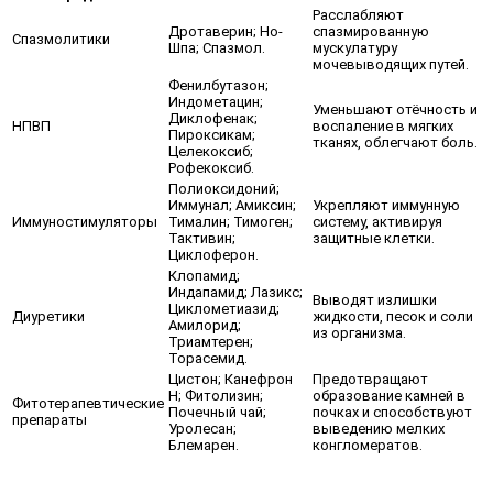
Расслабляют
Дротаверин; Но-
спазмированную
Спазмолитики
Шпа; Спазмол.
мускулатуру
мочевыводящих путей.
Фенилбутазон;
Индометацин;
Уменьшают отёчность и
Диклофенак;
НПВП
воспаление в мягких
Пироксикам;
тканях, облегчают боль.
Целекоксиб;
Рофекоксиб.
Полиоксидоний;
Иммунал; Амиксин;
Укрепляют иммунную
Иммуностимуляторы
Тималин; Тимоген;
систему, активируя
Тактивин;
защитные клетки.
Циклоферон.
Клопамид;
Индапамид; Лазикс;
Выводят излишки
Циклометиазид;
Диуретики
жидкости, песок и соли
Амилорид;
из организма.
Триамтерен;
Торасемид.
Цистон; Канефрон
Предотвращают
Н; Фитолизин;
образование камней в
Фитотерапевтические
Почечный чай;
почках и способствуют
препараты
Уролесан;
выведению мелких
Блемарен.
конгломератов.