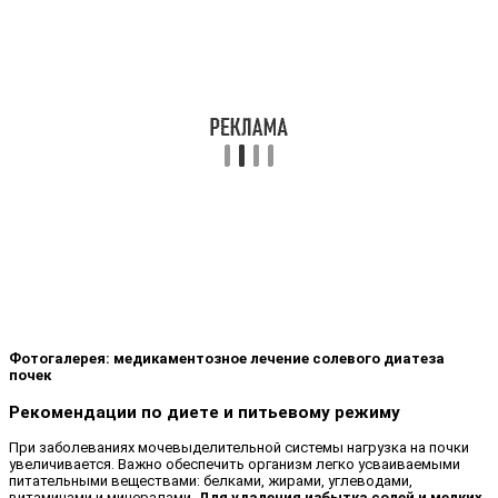
Фотогалерея: медикаментозное лечение солевого диатеза
почек
Рекомендации по диете и питьевому режиму
При заболеваниях мочевыделительной системы нагрузка на почки
увеличивается. Важно обеспечить организм легко усваиваемыми
питательными веществами: белками, жирами, углеводами,
витаминами и минералами.
Для удаления избытка солей и мелких