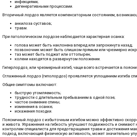
инфекциями;
дегенеративными процессами.
Вторичный лордоз является компенсаторным состоянием, возникаю
анкилоза суставов;
травм.
При патологическом лордозе наблюдается характерная осанка:
голова может быть наклонена вперед или запрокинута назад;
позвоночник может быть слишком прямым или чрезмерно иск
таз может быть поджат или оттопырен;
колени находятся в развернутом положении.
Гиперлордоз, или чрезмерный изгиб, чаще всего встречается в поясн
Сглаженный лордоз (гиполордоз) проявляется уплощением изгиба спи
Общие симптомы включают:
быструю утомляемость;
трудности с длительным пребыванием в одной позе;
частое онемение спины;
изменения в осанке;
искажения походки.
Поясничный лордоз с избыточным изгибом можно эффективно скорр
и живота. Упражнения на гибкость улучшают подвижность и снимают
контролем специалиста для предотвращения травм и достижения мак
подход, включающий физическую активность, может значительно улу