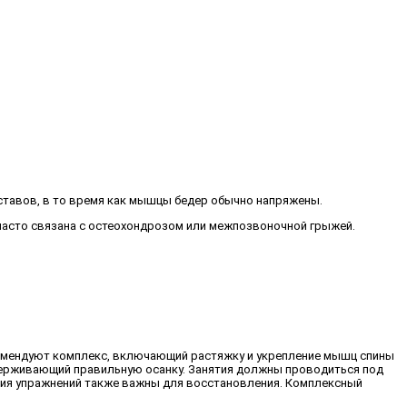
уставов, в то время как мышцы бедер обычно напряжены.
 часто связана с остеохондрозом или межпозвоночной грыжей.
омендуют комплекс, включающий растяжку и укрепление мышц спины
держивающий правильную осанку. Занятия должны проводиться под
ния упражнений также важны для восстановления. Комплексный