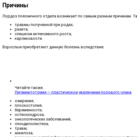
Причины
Лордоз поясничного отдела возникает по самым разным причинам. Так
травмы полученной при родах;
рахита;
слишком интенсивного роста;
карликовости.
Взрослые приобретают данную болезнь вследствие:
Читайте также:
Лигаментотомия — пластическое увеличение полового члена
ожирения;
плоскостопия;
беременности;
остеохондроза;
онкологических заболеваний;
спондилолистеза;
травм;
анкилоза;