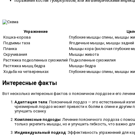
поражения костей туберкулезом, или же венерическими инфекц
Упражнение
Цел
Кошка-корова
Глубокие мышцы спины, мышцы ж
Подъемы таза
Ягодичные мышцы, мышцы задней 
Планка
Мышцы кора (включая глубокие м
Скручивания
Мышцы живота
Растяжка подколенных сухожилий
Подколенные сухожилия
Растяжка мышц бедра
Мышцы бедра
Ходьба на четвереньках
Глубокие мышцы спины, мышцы жи
Интересные факты
Вот несколько интересных фактов о поясничном лордозе и его лечен
Адаптация тела
: Поясничный лордоз — это естественный изг
чрезмерный лордоз может привести к болям в спине и другим 
улучшить осанку.
Комплексные подходы
: Лечение поясничного лордоза с помо
только укрепить мышцы, но и улучшить гибкость, что важно дл
Индивидуальный подход
: Эффективность упражнений для кор