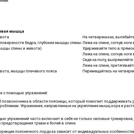
иями.
евая мышца
ивота
На четвереньках, выгибайте
поверхности бедра, глубокие мышцы спины
Лежа на спине, согнув ноги
ышцы спины и живота)
Удерживайте тело в прямом
Лежа на спине, согнув ноги
Сидя на полу, выпрямляйте 
Лежа на спине, притягивайт
вота, мышцы плечевого пояса
Перемещайтесь на четверен
ии с помощью упражнений:
иб позвоночника в области поясницы, который помогает поддерживать р
проблемам. Упражнения, направленные на укрепление мышц кора и раст
щью упражнений часто включает в себя не только силовые тренировки, 
я предотвращения травм и болей в спине.
рекции поясничного лордоза зависит от индивидуальных особенностей 