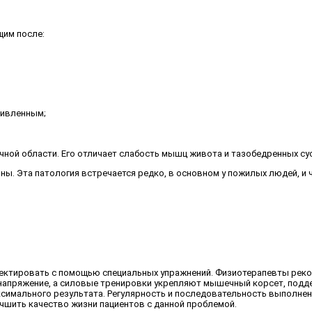
щим после:
ривленным;
ичной области. Его отличает слабость мышц живота и тазобедренных с
ны. Эта патология встречается редко, в основном у пожилых людей, и
ектировать с помощью специальных упражнений. Физиотерапевты рек
 напряжение, а силовые тренировки укрепляют мышечный корсет, под
симального результата. Регулярность и последовательность выполне
чшить качество жизни пациентов с данной проблемой.