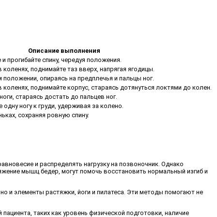
Описание выполнения
 и прогибайте спину, чередуя положения.
 в коленях, поднимайте таз вверх, напрягая ягодицы.
 положении, опираясь на предплечья и пальцы ног.
 в коленях, поднимайте корпус, стараясь дотянуться локтями до колен.
ноги, стараясь достать до пальцев ног.
е одну ногу к груди, удерживая за колено.
ьках, сохраняя ровную спину.
авновесие и распределять нагрузку на позвоночник. Однако
яжение мышц бедер, могут помочь восстановить нормальный изгиб и
но и элементы растяжки, йоги и пилатеса. Эти методы помогают не
пациента, таких как уровень физической подготовки, наличие